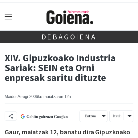
DEBAGOIENA
XIV. Gipuzkoako Industria
Sariak: SEIN eta Orni
enpresak saritu dituzte
Maider Arregi
2006ko maiatzaren 12a
Entzun
Itzuli
Gehitu gaitzazu Googlen
Gaur, maiatzak 12, banatu dira Gipuzkoako