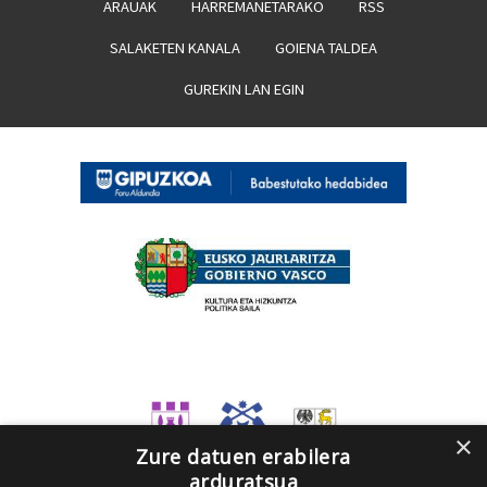
ARAUAK
HARREMANETARAKO
RSS
SALAKETEN KANALA
GOIENA TALDEA
GUREKIN LAN EGIN
×
Zure datuen erabilera
arduratsua