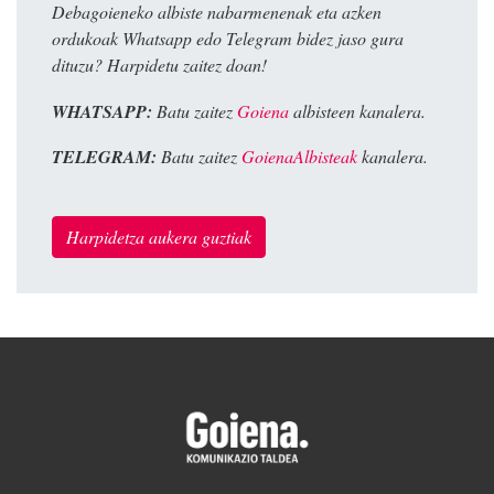
Debagoieneko albiste nabarmenenak eta azken
ordukoak Whatsapp edo Telegram bidez jaso gura
dituzu? Harpidetu zaitez doan!
WHATSAPP:
Batu zaitez
Goiena
albisteen kanalera.
TELEGRAM:
Batu zaitez
GoienaAlbisteak
kanalera.
Harpidetza aukera guztiak