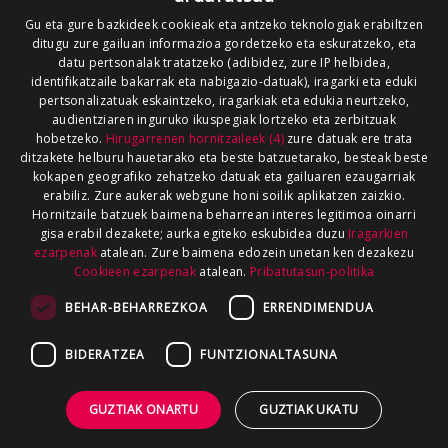
Gu eta gure bazkideek cookieak eta antzeko teknologiak erabiltzen
ditugu zure gailuan informazioa gordetzeko eta eskuratzeko, eta
datu pertsonalak tratatzeko (adibidez, zure IP helbidea,
identifikatzaile bakarrak eta nabigazio-datuak), iragarki eta eduki
pertsonalizatuak eskaintzeko, iragarkiak eta edukia neurtzeko,
audientziaren inguruko ikuspegiak lortzeko eta zerbitzuak
hobetzeko.
Hirugarrenen hornitzaileek (4)
zure datuak ere trata
ditzakete helburu hauetarako eta beste batzuetarako, besteak beste
kokapen geografiko zehatzeko datuak eta gailuaren ezaugarriak
erabiliz. Zure aukerak webgune honi soilik aplikatzen zaizkio.
Hornitzaile batzuek baimena beharrean interes legitimoa oinarri
gisa erabil dezakete; aurka egiteko eskubidea duzu
Iragarkien
ezarpenak
atalean. Zure baimena edozein unetan ken dezakezu
Cookieen ezarpenak
atalean.
Pribatutasun-politika
BEHAR-BEHARREZKOA
ERRENDIMENDUA
BIDERATZEA
FUNTZIONALTASUNA
GUZTIAK ONARTU
GUZTIAK UKATU