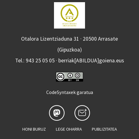
Otalora Lizentziaduna 31 · 20500 Arrasate
(Gipuzkoa)
Tel.: 943 25 05 05 · berriak[ABILDUA]goiena.eus
CodeSyntaxek garatua
HONI BURUZ
LEGE OHARRA
PUBLIZITATEA