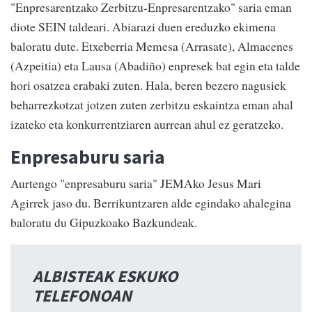
"Enpresarentzako Zerbitzu-Enpresarentzako" saria eman
diote SEIN taldeari. Abiarazi duen ereduzko ekimena
baloratu dute. Etxeberria Memesa (Arrasate), Almacenes
(Azpeitia) eta Lausa (Abadiño) enpresek bat egin eta talde
hori osatzea erabaki zuten. Hala, beren bezero nagusiek
beharrezkotzat jotzen zuten zerbitzu eskaintza eman ahal
izateko eta konkurrentziaren aurrean ahul ez geratzeko.
Enpresaburu saria
Aurtengo "enpresaburu saria" JEMAko Jesus Mari
Agirrek jaso du. Berrikuntzaren alde egindako ahalegina
baloratu du Gipuzkoako Bazkundeak.
ALBISTEAK ESKUKO
TELEFONOAN