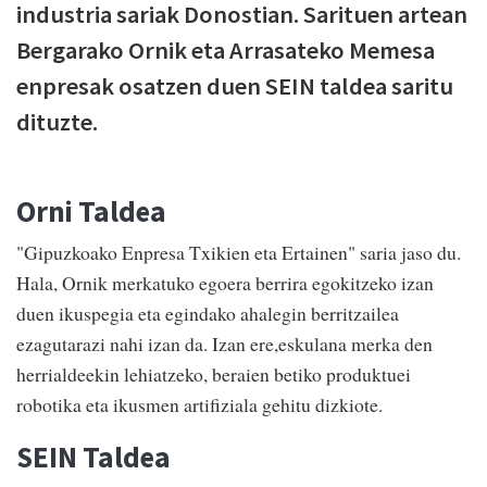
industria sariak Donostian. Sarituen artean
Bergarako Ornik eta Arrasateko Memesa
enpresak osatzen duen SEIN taldea saritu
dituzte.
Orni Taldea
"Gipuzkoako Enpresa Txikien eta Ertainen" saria jaso du.
Hala, Ornik merkatuko egoera berrira egokitzeko izan
duen ikuspegia eta egindako ahalegin berritzailea
ezagutarazi nahi izan da. Izan ere,eskulana merka den
herrialdeekin lehiatzeko, beraien betiko produktuei
robotika eta ikusmen artifiziala gehitu dizkiote.
SEIN Taldea