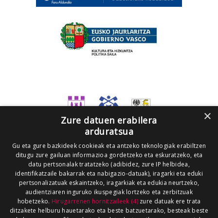
×
Zure datuen erabilera
arduratsua
Gu eta gure bazkideek cookieak eta antzeko teknologiak erabiltzen
ditugu zure gailuan informazioa gordetzeko eta eskuratzeko, eta
datu pertsonalak tratatzeko (adibidez, zure IP helbidea,
identifikatzaile bakarrak eta nabigazio-datuak), iragarki eta eduki
pertsonalizatuak eskaintzeko, iragarkiak eta edukia neurtzeko,
audientziaren inguruko ikuspegiak lortzeko eta zerbitzuak
hobetzeko.
Hirugarrenen hornitzaileek (4)
zure datuak ere trata
ditzakete helburu hauetarako eta beste batzuetarako, besteak beste