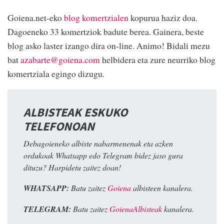
Goiena.net-eko
blog komertzialen
kopurua haziz doa.
Dagoeneko 33 komertziok badute berea. Gainera, beste
blog asko laster izango dira on-line. Animo! Bidali mezu
bat
azabarte@goiena.com
helbidera eta zure neurriko blog
komertziala egingo dizugu.
ALBISTEAK ESKUKO
TELEFONOAN
Debagoieneko albiste nabarmenenak eta azken
ordukoak Whatsapp edo Telegram bidez jaso gura
dituzu? Harpidetu zaitez doan!
WHATSAPP:
Batu zaitez
Goiena
albisteen kanalera.
TELEGRAM:
Batu zaitez
GoienaAlbisteak
kanalera.