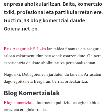
enpresa aholkularitzan. Baita, komertzio
txiki, profesional eta partikularretan ere.
Guztira, 33 blog komertzial daude
Goiena.net-en.
Briz Aseguruak S.L.-ko
lan taldea finantza eta aseguru
arloan eskarmentudun pertsonek osatzen dute. Gainera,
esperientzia daukate aholkularitza pertsonalizatuan.
Nagusiki, Debagoienean jarduten du lanean. Arrasaten
dago egoitza eta Bergaran, berriz, ordezkaritza.
Blog Komertzialak
Blog komertziala,
Interneten publizitatea egiteko bide
erraz eta eraginkorra da.