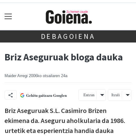
DEBAGOIENA
Briz Aseguruak bloga dauka
Maider Arregi
2006ko otsailaren 24a
Entzun
Itzuli
Gehitu gaitzazu Googlen
Briz Aseguruak S.L. Casimiro Brizen
ekimena da. Aseguru aholkularia da 1986.
urtetik eta esperientzia handia dauka