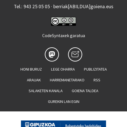
Tel.: 943 25 05 05 · berriak[ABILDUA]goiena.eus
CodeSyntaxek garatua
HONI BURUZ
LEGE OHARRA
PUBLIZITATEA
ARAUAK
HARREMANETARAKO
RSS
SALAKETEN KANALA
GOIENA TALDEA
GUREKIN LAN EGIN