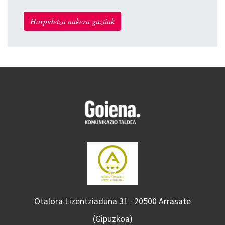
Harpidetza aukera guztiak
Otalora Lizentziaduna 31 · 20500 Arrasate
(Gipuzkoa)