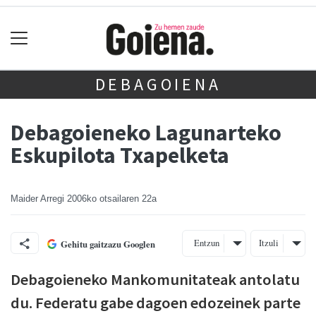
DEBAGOIENA
Debagoieneko Lagunarteko
Eskupilota Txapelketa
Maider Arregi
2006ko otsailaren 22a
Entzun
Itzuli
Gehitu gaitzazu Googlen
Debagoieneko Mankomunitateak antolatu
du. Federatu gabe dagoen edozeinek parte