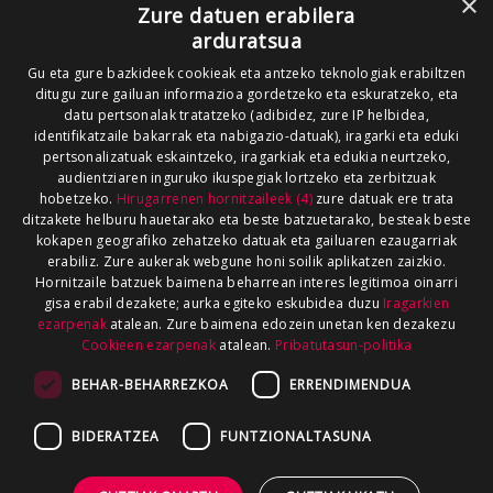
×
Zure datuen erabilera
arduratsua
Gu eta gure bazkideek cookieak eta antzeko teknologiak erabiltzen
ditugu zure gailuan informazioa gordetzeko eta eskuratzeko, eta
datu pertsonalak tratatzeko (adibidez, zure IP helbidea,
identifikatzaile bakarrak eta nabigazio-datuak), iragarki eta eduki
pertsonalizatuak eskaintzeko, iragarkiak eta edukia neurtzeko,
audientziaren inguruko ikuspegiak lortzeko eta zerbitzuak
hobetzeko.
Hirugarrenen hornitzaileek (4)
zure datuak ere trata
ditzakete helburu hauetarako eta beste batzuetarako, besteak beste
kokapen geografiko zehatzeko datuak eta gailuaren ezaugarriak
erabiliz. Zure aukerak webgune honi soilik aplikatzen zaizkio.
Hornitzaile batzuek baimena beharrean interes legitimoa oinarri
gisa erabil dezakete; aurka egiteko eskubidea duzu
Iragarkien
ezarpenak
atalean. Zure baimena edozein unetan ken dezakezu
Cookieen ezarpenak
atalean.
Pribatutasun-politika
BEHAR-BEHARREZKOA
ERRENDIMENDUA
BIDERATZEA
FUNTZIONALTASUNA