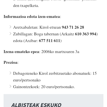
den txapelketa.
Informazioa edota izen-ematea
:
943 71 26 28
Aretxabaletan: Kirol-etxean
610 363 994
Zubillagan: Boga tabernan (Arkaitz
)
677 511 611
edota (Axibar:
)
Izena emateko epea
: 2006ko martxoaren 3a
Prezioa
:
Debagoieneko Kirol zerbitzuetako abonatuek: 15
euro/pertsonako
Gainontzekoek: 20 euro/pertsonako.
ALBISTEAK ESKUKO