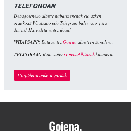
TELEFONOAN
Debagoieneko albiste nabarmenenak eta azken
ordukoak Whatsapp edo Telegram bidez jaso gura
dituzu? Harpidetu zaitez doan!
WHATSAPP:
Batu zaitez
Goiena
albisteen kanalera.
TELEGRAM:
Batu zaitez
GoienaAlbisteak
kanalera.
Harpidetza aukera guztiak