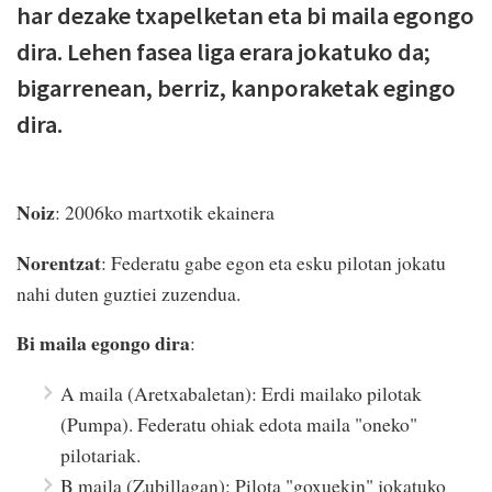
har dezake txapelketan eta bi maila egongo
dira. Lehen fasea liga erara jokatuko da;
bigarrenean, berriz, kanporaketak egingo
dira.
Noiz
: 2006ko martxotik ekainera
Norentzat
: Federatu gabe egon eta esku pilotan jokatu
nahi duten guztiei zuzendua.
Bi maila egongo dira
:
A maila (Aretxabaletan): Erdi mailako pilotak
(Pumpa). Federatu ohiak edota maila "oneko"
pilotariak.
B maila (Zubillagan): Pilota "goxuekin" jokatuko