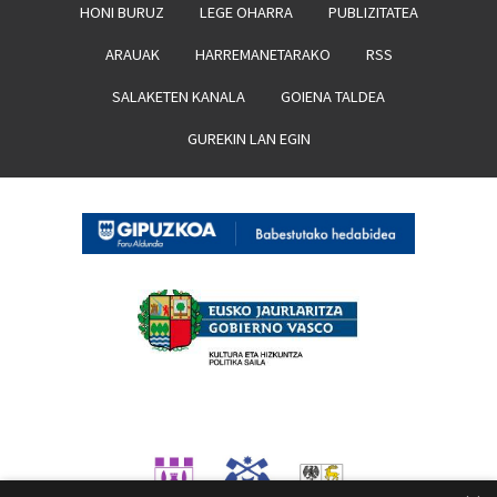
HONI BURUZ
LEGE OHARRA
PUBLIZITATEA
ARAUAK
HARREMANETARAKO
RSS
SALAKETEN KANALA
GOIENA TALDEA
GUREKIN LAN EGIN