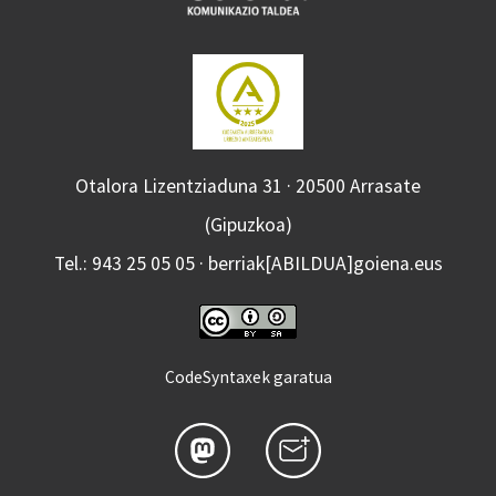
Otalora Lizentziaduna 31 · 20500 Arrasate
(Gipuzkoa)
Tel.: 943 25 05 05 · berriak[ABILDUA]goiena.eus
CodeSyntaxek garatua