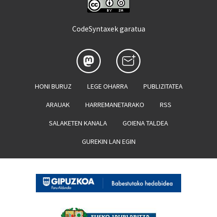
CodeSyntaxek garatua
HONI BURUZ
LEGE OHARRA
PUBLIZITATEA
ARAUAK
HARREMANETARAKO
RSS
SALAKETEN KANALA
GOIENA TALDEA
GUREKIN LAN EGIN