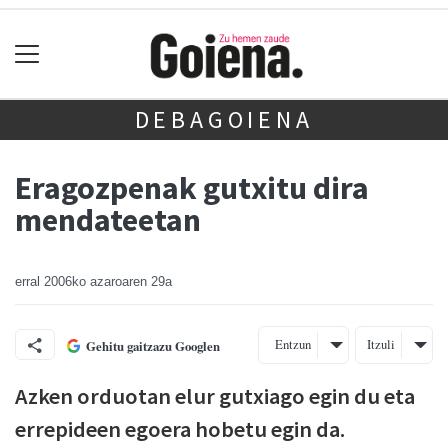
DEBAGOIENA
Eragozpenak gutxitu dira
mendateetan
erral
2006ko azaroaren 29a
Entzun
Itzuli
Gehitu gaitzazu Googlen
Azken orduotan elur gutxiago egin du eta
errepideen egoera hobetu egin da.