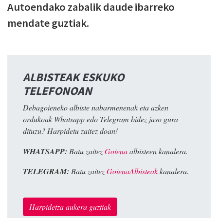
Autoendako zabalik daude ibarreko
mendate guztiak.
ALBISTEAK ESKUKO
TELEFONOAN
Debagoieneko albiste nabarmenenak eta azken
ordukoak Whatsapp edo Telegram bidez jaso gura
dituzu? Harpidetu zaitez doan!
WHATSAPP:
Batu zaitez
Goiena
albisteen kanalera.
TELEGRAM:
Batu zaitez
GoienaAlbisteak
kanalera.
Harpidetza aukera guztiak