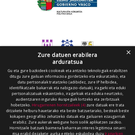
×
Zure datuen erabilera
arduratsua
Gu eta gure bazkideek cookieak eta antzeko teknologiak erabiltzen
ditugu zure gailuan informazioa gordetzeko eta eskuratzeko, eta
datu pertsonalak tratatzeko (adibidez, zure IP helbidea,
identifikatzaile bakarrak eta nabigazio-datuak), iragarki eta eduki
pertsonalizatuak eskaintzeko, iragarkiak eta edukia neurtzeko,
audientziaren inguruko ikuspegiak lortzeko eta zerbitzuak
hobetzeko.
Hirugarrenen hornitzaileek (4)
zure datuak ere trata
ditzakete helburu hauetarako eta beste batzuetarako, besteak beste
kokapen geografiko zehatzeko datuak eta gailuaren ezaugarriak
erabiliz. Zure aukerak webgune honi soilik aplikatzen zaizkio.
Hornitzaile batzuek baimena beharrean interes legitimoa oinarri
gisa erabil dezakete; aurka egiteko eskubidea duzu
Iragarkien