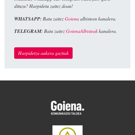
dituzu? Harpidetu zaitez doan!
WHATSAPP:
Batu zaitez
Goiena
albisteen kanalera.
TELEGRAM:
Batu zaitez
GoienaAlbisteak
kanalera.
Harpidetza aukera guztiak