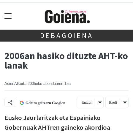
DEBAGOIENA
2006an hasiko dituzte AHT-ko
lanak
Asier Alkorta
2005eko abenduaren 15a
Entzun
Itzuli
Gehitu gaitzazu Googlen
Eusko Jaurlaritzak eta Espainiako
Gobernuak AHTren gaineko akordioa