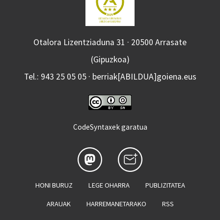
Otalora Lizentziaduna 31 · 20500 Arrasate
(Gipuzkoa)
Tel.: 943 25 05 05 · berriak[ABILDUA]goiena.eus
CodeSyntaxek garatua
HONI BURUZ
LEGE OHARRA
PUBLIZITATEA
ARAUAK
HARREMANETARAKO
RSS