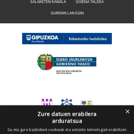
SALAKETEN KANALA
GOIENA TALDEA
GUREKIN LAN EGIN
×
Zure datuen erabilera
arduratsua
Gu eta gure bazkideek cookieak eta antzeko teknologiak erabiltzen