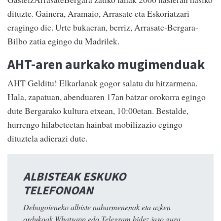
dituzte. Gainera, Aramaio, Arrasate eta Eskoriatzari
eragingo die. Urte bukaeran, berriz, Arrasate-Bergara-
Bilbo zatia egingo du Madrilek.
AHT-aren aurkako mugimenduak
AHT Gelditu! Elkarlanak gogor salatu du hitzarmena.
Hala, zapatuan, abenduaren 17an batzar orokorra egingo
dute Bergarako kultura etxean, 10:00etan. Bestalde,
hurrengo hilabeteetan hainbat mobilizazio egingo
dituztela adierazi dute.
ALBISTEAK ESKUKO
TELEFONOAN
Debagoieneko albiste nabarmenenak eta azken
ordukoak Whatsapp edo Telegram bidez jaso gura