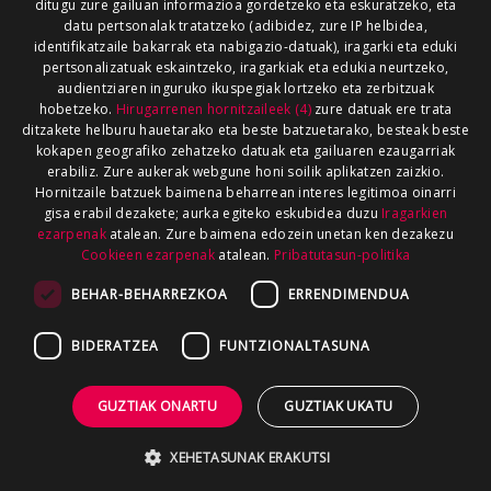
ditugu zure gailuan informazioa gordetzeko eta eskuratzeko, eta
datu pertsonalak tratatzeko (adibidez, zure IP helbidea,
identifikatzaile bakarrak eta nabigazio-datuak), iragarki eta eduki
pertsonalizatuak eskaintzeko, iragarkiak eta edukia neurtzeko,
audientziaren inguruko ikuspegiak lortzeko eta zerbitzuak
hobetzeko.
Hirugarrenen hornitzaileek (4)
zure datuak ere trata
ditzakete helburu hauetarako eta beste batzuetarako, besteak beste
kokapen geografiko zehatzeko datuak eta gailuaren ezaugarriak
erabiliz. Zure aukerak webgune honi soilik aplikatzen zaizkio.
Hornitzaile batzuek baimena beharrean interes legitimoa oinarri
gisa erabil dezakete; aurka egiteko eskubidea duzu
Iragarkien
ezarpenak
atalean. Zure baimena edozein unetan ken dezakezu
Cookieen ezarpenak
atalean.
Pribatutasun-politika
BEHAR-BEHARREZKOA
ERRENDIMENDUA
BIDERATZEA
FUNTZIONALTASUNA
GUZTIAK ONARTU
GUZTIAK UKATU
XEHETASUNAK ERAKUTSI