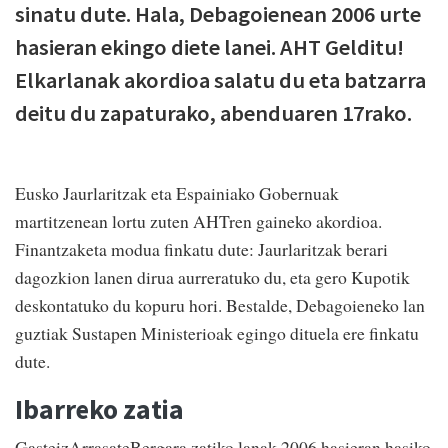
sinatu dute. Hala, Debagoienean 2006 urte
hasieran ekingo diete lanei. AHT Gelditu!
Elkarlanak akordioa salatu du eta batzarra
deitu du zapaturako, abenduaren 17rako.
Eusko Jaurlaritzak eta Espainiako Gobernuak
martitzenean lortu zuten AHTren gaineko akordioa.
Finantzaketa modua finkatu dute: Jaurlaritzak berari
dagozkion lanen dirua aurreratuko du, eta gero Kupotik
deskontatuko du kopuru hori. Bestalde, Debagoieneko lan
guztiak Sustapen Ministerioak egingo dituela ere finkatu
dute.
Ibarreko zatia
GasteizArrasateBergara zatiko lanak 2006 hasieran hasiko