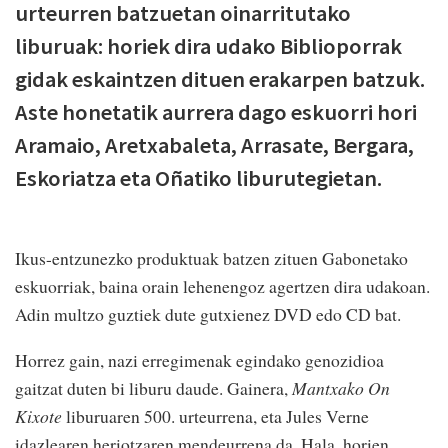
urteurren batzuetan oinarritutako
liburuak: horiek dira udako Biblioporrak
gidak eskaintzen dituen erakarpen batzuk.
Aste honetatik aurrera dago eskuorri hori
Aramaio, Aretxabaleta, Arrasate, Bergara,
Eskoriatza eta Oñatiko liburutegietan.
Ikus-entzunezko produktuak batzen zituen Gabonetako
eskuorriak, baina orain lehenengoz agertzen dira udakoan.
Adin multzo guztiek dute gutxienez DVD edo CD bat.
Horrez gain, nazi erregimenak egindako genozidioa
gaitzat duten bi liburu daude. Gainera,
Mantxako On
Kixote
liburuaren 500. urteurrena, eta Jules Verne
idazlearen heriotzaren mendeurrena da. Hala, horien