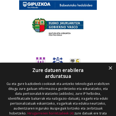
×
Zure datuen erabilera
arduratsua
Gu eta gure bazkideek cookieak eta antzeko teknologiak erabiltzen
ditugu zure gailuan informazioa gordetzeko eta eskuratzeko, eta
datu pertsonalak tratatzeko (adibidez, zure IP helbidea,
identifikatzaile bakarrak eta nabigazio-datuak), iragarki eta eduki
pertsonalizatuak eskaintzeko, iragarkiak eta edukia neurtzeko,
audientziaren inguruko ikuspegiak lortzeko eta zerbitzuak
hobetzeko.
Hirugarrenen hornitzaileek (4)
zure datuak ere trata