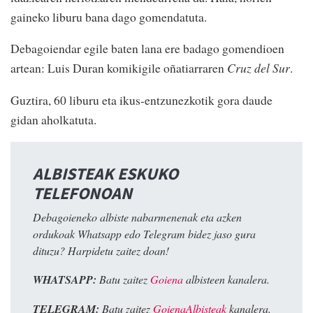
gaineko liburu bana dago gomendatuta.
Debagoiendar egile baten lana ere badago gomendioen
artean: Luis Duran komikigile oñatiarraren
Cruz del Sur
.
Guztira, 60 liburu eta ikus-entzunezkotik gora daude
gidan aholkatuta.
ALBISTEAK ESKUKO
TELEFONOAN
Debagoieneko albiste nabarmenenak eta azken
ordukoak Whatsapp edo Telegram bidez jaso gura
dituzu? Harpidetu zaitez doan!
WHATSAPP:
Batu zaitez
Goiena
albisteen kanalera.
TELEGRAM:
Batu zaitez
GoienaAlbisteak
kanalera.