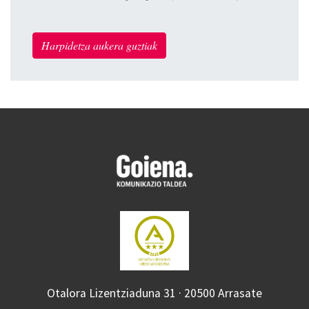
Harpidetza aukera guztiak
Otalora Lizentziaduna 31 · 20500 Arrasate