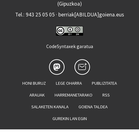
(Gipuzkoa)
Tel.: 943 25 05 05 · berriak[ABILDUA]goiena.eus
CodeSyntaxek garatua
HONI BURUZ
LEGE OHARRA
PUBLIZITATEA
ARAUAK
HARREMANETARAKO
RSS
SALAKETEN KANALA
GOIENA TALDEA
GUREKIN LAN EGIN