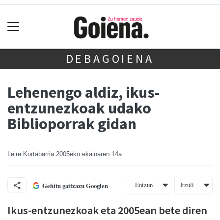
DEBAGOIENA
Lehenengo aldiz, ikus-
entzunezkoak udako
Biblioporrak gidan
Leire Kortabarria
2005eko ekainaren 14a
Entzun
Itzuli
Gehitu gaitzazu Googlen
Ikus-entzunezkoak eta 2005ean bete diren