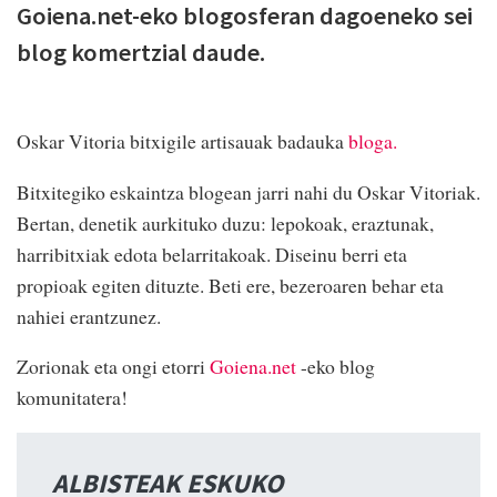
Goiena.net-eko blogosferan dagoeneko sei
blog komertzial daude.
Oskar Vitoria bitxigile artisauak badauka
bloga.
Bitxitegiko eskaintza blogean jarri nahi du Oskar Vitoriak.
Bertan, denetik aurkituko duzu: lepokoak, eraztunak,
harribitxiak edota belarritakoak. Diseinu berri eta
propioak egiten dituzte. Beti ere, bezeroaren behar eta
nahiei erantzunez.
Zorionak eta ongi etorri
Goiena.net
-eko blog
komunitatera!
ALBISTEAK ESKUKO