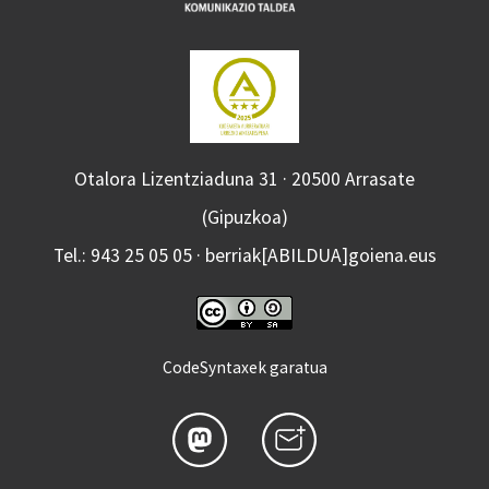
Otalora Lizentziaduna 31 · 20500 Arrasate
(Gipuzkoa)
Tel.: 943 25 05 05 · berriak[ABILDUA]goiena.eus
CodeSyntaxek garatua