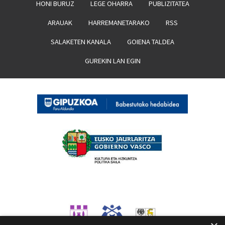
HONI BURUZ
LEGE OHARRA
PUBLIZITATEA
ARAUAK
HARREMANETARAKO
RSS
SALAKETEN KANALA
GOIENA TALDEA
GUREKIN LAN EGIN