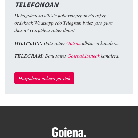
TELEFONOAN
Debagoieneko albiste nabarmenenak eta azken
ordukoak Whatsapp edo Telegram bidez jaso gura
dituzu? Harpidetu zaitez doan!
WHATSAPP:
Batu zaitez
Goiena
albisteen kanalera.
TELEGRAM:
Batu zaitez
GoienaAlbisteak
kanalera.
Harpidetza aukera guztiak