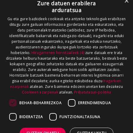
×
Zure datuen erabilera
arduratsua
Gu eta gure bazkideek cookieak eta antzeko teknologiak erabiltzen
ditugu zure gailuan informazioa gordetzeko eta eskuratzeko, eta
datu pertsonalak tratatzeko (adibidez, zure IP helbidea,
identifikatzaile bakarrak eta nabigazio-datuak), iragarki eta eduki
pertsonalizatuak eskaintzeko, iragarkiak eta edukia neurtzeko,
audientziaren inguruko ikuspegiak lortzeko eta zerbitzuak
hobetzeko.
Hirugarrenen hornitzaileek (4)
zure datuak ere trata
ditzakete helburu hauetarako eta beste batzuetarako, besteak beste
kokapen geografiko zehatzeko datuak eta gailuaren ezaugarriak
erabiliz. Zure aukerak webgune honi soilik aplikatzen zaizkio.
Hornitzaile batzuek baimena beharrean interes legitimoa oinarri
gisa erabil dezakete; aurka egiteko eskubidea duzu
Iragarkien
ezarpenak
atalean. Zure baimena edozein unetan ken dezakezu
Cookieen ezarpenak
atalean.
Pribatutasun-politika
BEHAR-BEHARREZKOA
ERRENDIMENDUA
BIDERATZEA
FUNTZIONALTASUNA