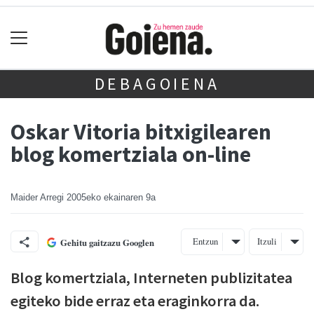
DEBAGOIENA
Oskar Vitoria bitxigilearen
blog komertziala on-line
Maider Arregi
2005eko ekainaren 9a
Entzun
Itzuli
Gehitu gaitzazu Googlen
Blog komertziala, Interneten publizitatea
egiteko bide erraz eta eraginkorra da.