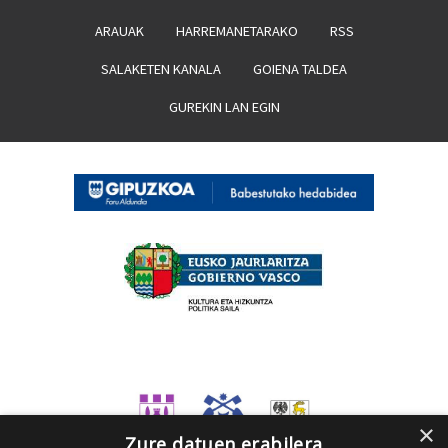
ARAUAK
HARREMANETARAKO
RSS
SALAKETEN KANALA
GOIENA TALDEA
GUREKIN LAN EGIN
×
Zure datuen erabilera