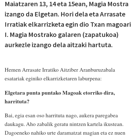
Maiatzaren 13, 14 eta 15ean, Magia Mostra
izango da Elgetan. Hori dela eta Arrasate
Irratiak elkarrizketa egin dio Txan magoari
I. Magia Mostrako galaren (zapatukoa)
aurkezle izango dela aitzaki hartuta.
Hemen Arrasate Irratiko Aitziber Aranburuzabala
esatariak eginiko elkarrizketaren laburpena:
Elgetara punta puntako Magoak etorriko dira,
harrituta?
Bai, egia esan oso harrituta nago, aukera paregabea
daukagu. Aho zabalik geratu nintzen kartela ikustean.
Dagoeneko nahiko urte daramatzat magian eta ez nuen