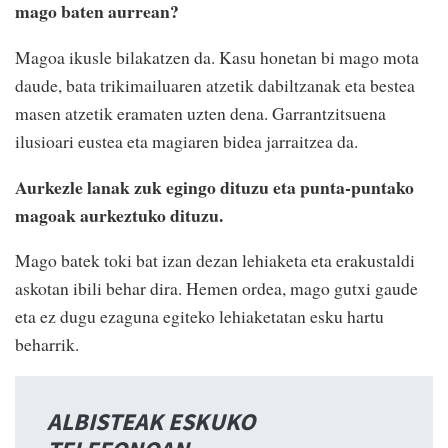
mago baten aurrean?
Magoa ikusle bilakatzen da. Kasu honetan bi mago mota
daude, bata trikimailuaren atzetik dabiltzanak eta bestea
masen atzetik eramaten uzten dena. Garrantzitsuena
ilusioari eustea eta magiaren bidea jarraitzea da.
Aurkezle lanak zuk egingo dituzu eta punta-puntako
magoak aurkeztuko dituzu.
Mago batek toki bat izan dezan lehiaketa eta erakustaldi
askotan ibili behar dira. Hemen ordea, mago gutxi gaude
eta ez dugu ezaguna egiteko lehiaketatan esku hartu
beharrik.
ALBISTEAK ESKUKO