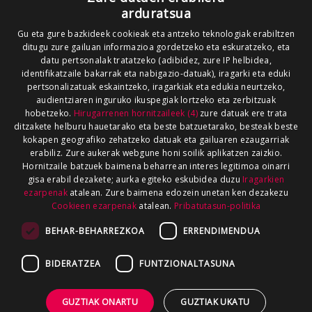
arduratsua
Gu eta gure bazkideek cookieak eta antzeko teknologiak erabiltzen
ditugu zure gailuan informazioa gordetzeko eta eskuratzeko, eta
datu pertsonalak tratatzeko (adibidez, zure IP helbidea,
identifikatzaile bakarrak eta nabigazio-datuak), iragarki eta eduki
pertsonalizatuak eskaintzeko, iragarkiak eta edukia neurtzeko,
audientziaren inguruko ikuspegiak lortzeko eta zerbitzuak
hobetzeko.
Hirugarrenen hornitzaileek (4)
zure datuak ere trata
ditzakete helburu hauetarako eta beste batzuetarako, besteak beste
kokapen geografiko zehatzeko datuak eta gailuaren ezaugarriak
erabiliz. Zure aukerak webgune honi soilik aplikatzen zaizkio.
Hornitzaile batzuek baimena beharrean interes legitimoa oinarri
gisa erabil dezakete; aurka egiteko eskubidea duzu
Iragarkien
ezarpenak
atalean. Zure baimena edozein unetan ken dezakezu
Cookieen ezarpenak
atalean.
Pribatutasun-politika
BEHAR-BEHARREZKOA
ERRENDIMENDUA
BIDERATZEA
FUNTZIONALTASUNA
GUZTIAK ONARTU
GUZTIAK UKATU