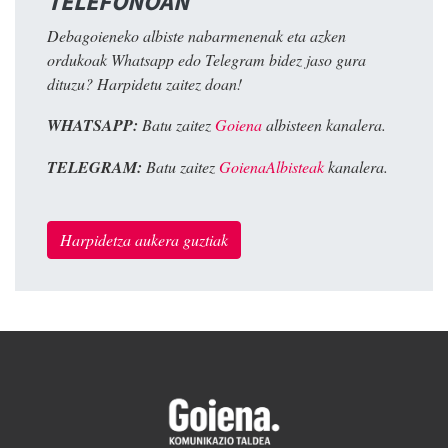
TELEFONOAN
Debagoieneko albiste nabarmenenak eta azken
ordukoak Whatsapp edo Telegram bidez jaso gura
dituzu? Harpidetu zaitez doan!
WHATSAPP:
Batu zaitez
Goiena
albisteen kanalera.
TELEGRAM:
Batu zaitez
GoienaAlbisteak
kanalera.
Harpidetza aukera guztiak