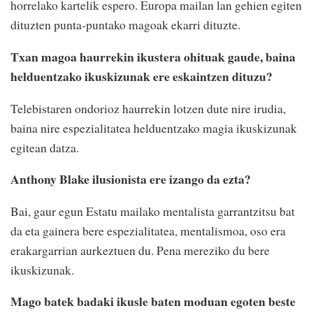
horrelako kartelik espero. Europa mailan lan gehien egiten
dituzten punta-puntako magoak ekarri dituzte.
Txan magoa haurrekin ikustera ohituak gaude, baina
helduentzako ikuskizunak ere eskaintzen dituzu?
Telebistaren ondorioz haurrekin lotzen dute nire irudia,
baina nire espezialitatea helduentzako magia ikuskizunak
egitean datza.
Anthony Blake ilusionista ere izango da ezta?
Bai, gaur egun Estatu mailako mentalista garrantzitsu bat
da eta gainera bere espezialitatea, mentalismoa, oso era
erakargarrian aurkeztuen du. Pena mereziko du bere
ikuskizunak.
Mago batek badaki ikusle baten moduan egoten beste