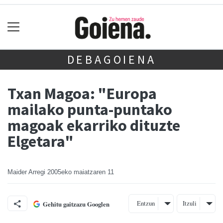
DEBAGOIENA
Txan Magoa: "Europa
mailako punta-puntako
magoak ekarriko dituzte
Elgetara"
Maider Arregi
2005eko maiatzaren 11
Entzun
Itzuli
Gehitu gaitzazu Googlen