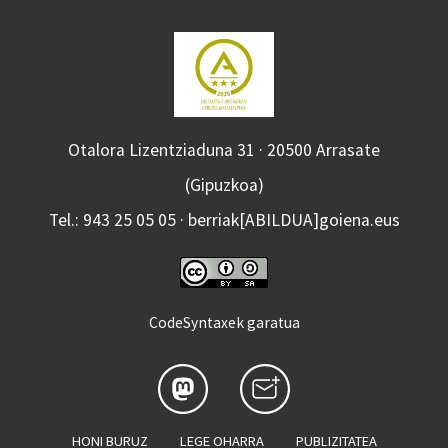
Otalora Lizentziaduna 31 · 20500 Arrasate
(Gipuzkoa)
Tel.: 943 25 05 05 · berriak[ABILDUA]goiena.eus
CodeSyntaxek garatua
HONI BURUZ
LEGE OHARRA
PUBLIZITATEA