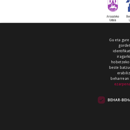
Gu eta gure
gordet
identifika
iragark
hobetzeko
beste batzu
erabili
beharrean 
ezarpen
AIARALDEA
AIKOR
AIURRI
ALEA
BEGITU
ERRAN
EUSKALERRIA IRRA
BEHAR-BEH
KRONIKA
MAILOPE
NOAUA
O