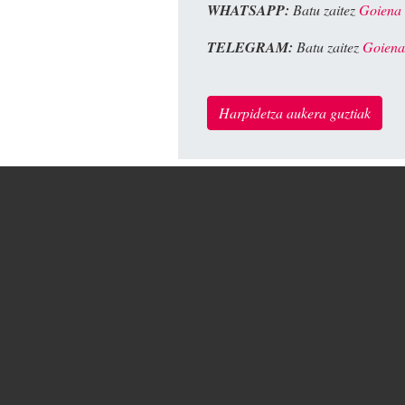
WHATSAPP:
Batu zaitez
Goiena
TELEGRAM:
Batu zaitez
Goiena
Harpidetza aukera guztiak