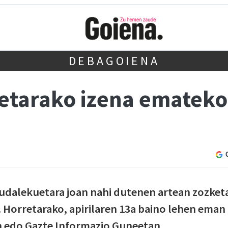
DEBAGOIENA
tarako izena emateko
 udalekuetara joan nahi dutenen artean zozket
. Horretarako, apirilaren 13a baino lehen eman
n edo Gazte Informazio Guneetan.