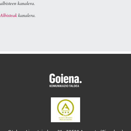
albisteen kanalera.
Albisteak
kanalera.