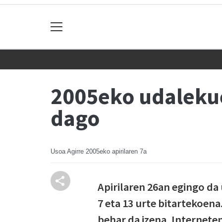
2005eko udalekue
dago
Usoa Agirre
2005eko apirilaren 7a
Apirilaren 26an egingo da
7 eta 13 urte bitartekoena
behar da izena, Internete