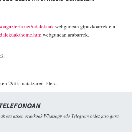
oagazteria.net/udalekuak
webgunean gipuzkoarrek eta
/udalekuak/home.htm
webgunean arabarrek.
22.
aren 29tik maiatzaren 10era.
 TELEFONOAN
ak eta azken ordukoak Whatsapp edo Telegram bidez jaso gura