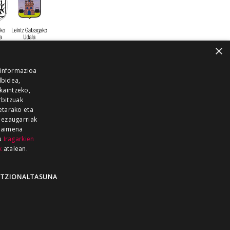
×
 informazioa
lbidea,
skaintzeko,
rbitzuak
etarako eta
 ezaugarriak
 baimena
zu
Iragarkien
k
atalean.
EITIA GUKA
AZKOITIA GUKA
BARRENA
GUKA
GUKA TELEBISTA
HIRUKA
TZIONALTASUNA
Z GUKA
ZUMAIA GUKA
28 KANALA