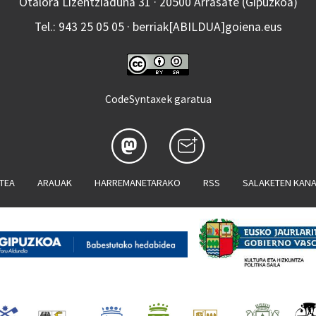
Otalora Lizentziaduna 31 · 20500 Arrasate (Gipuzkoa)
Tel.: 943 25 05 05 · berriak[ABILDUA]goiena.eus
CodeSyntaxek garatua
ATEA
ARAUAK
HARREMANETARAKO
RSS
SALAKETEN KAN