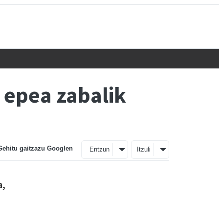
 epea zabalik
Gehitu gaitzazu Googlen
Entzun
Itzuli
a,