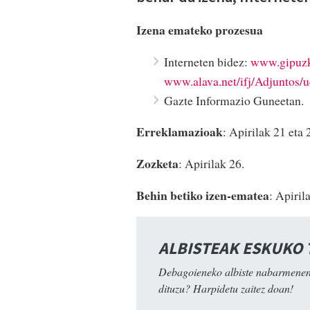
Izena emateko prozesua
Interneten bidez:
www.gipuzk
www.alava.net/ifj/Adjuntos
Gazte Informazio Guneetan.
Erreklamazioak
: Apirilak 21 eta 
Zozketa
: Apirilak 26.
Behin betiko izen-ematea
: Apiril
ALBISTEAK ESKUKO
Debagoieneko albiste nabarmenen
dituzu? Harpidetu zaitez doan!