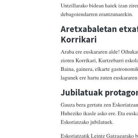
Untzillarako bidean haiek izan zire
debagoiendarren erantzunarekin.
Aretxabaletan etxa
Korrikari
Araba ere euskararen alde! Oihuka
zioten Korrikari, Kurtzebarri esko
Baina, gainera, elkarte gastronomik
lagunek ere hartu zuten euskararen
Jubilatuak protago
Gauza bera gertatu zen Eskoriatzan.
Huheziko ikasle asko ere. Eta euska
Eskoriatzako jubilatuek.
Eskoriatzatik Leintz Gatzagarako b