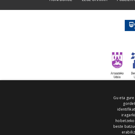
Gu eta gure
gordet
identifika
iragark
hobetzeko
beste batzu
erabili