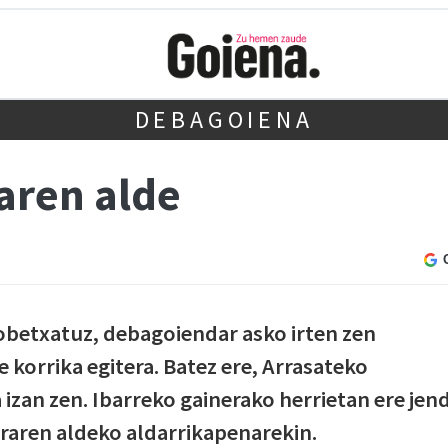
DEBAGOIENA
aren alde
obetxatuz, debagoiendar asko irten zen
 korrika egitera. Batez ere, Arrasateko
izan zen. Ibarreko gainerako herrietan ere jen
raren aldeko aldarrikapenarekin.