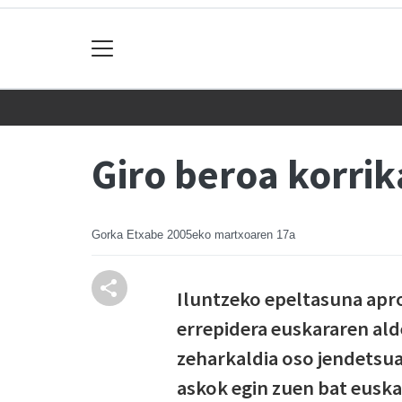
Giro beroa korrik
Gorka Etxabe
2005eko martxoaren 17a
Iluntzeko epeltasuna apr
errepidera euskararen alde
zeharkaldia oso jendetsua 
askok egin zuen bat euska