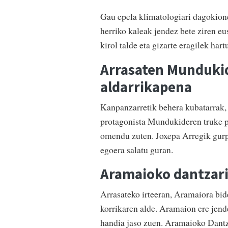
Gau epela klimatologiari dagokione
herriko kaleak jendez bete ziren eus
kirol talde eta gizarte eragilek har
Arrasaten Mundukid
aldarrikapena
Kanpanzarretik behera kubatarrak, b
protagonista Mundukideren truke pr
omendu zuten. Joxepa Arregik gurp
egoera salatu guran.
Aramaioko dantzari
Arrasateko irteeran, Aramaiora bid
korrikaren alde. Aramaion ere jende
handia jaso zuen. Aramaioko Dantz