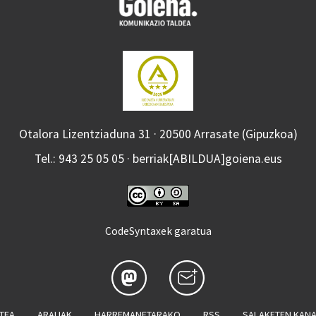
Otalora Lizentziaduna 31 · 20500 Arrasate (Gipuzkoa)
Tel.: 943 25 05 05 · berriak[ABILDUA]goiena.eus
CodeSyntaxek garatua
ATEA
ARAUAK
HARREMANETARAKO
RSS
SALAKETEN KAN