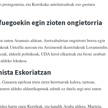
n protagonista, eta Korrikako antolatzaileak oso gustura
fuegoekin egin zioten ongietorria
tu zuten Aramaio aldean. Aretxabaletan ongietorri beroa egin
lakoak Untzilla auzoan eta Arizmendi ikastolakoak Loramendin
oak, alderdi politikoak, UDA kirol elkarteak eta beste zenbait
 aldeko lekukoa.
nista Eskoriatzan
 Gauaren epelean irten ziren herritarrak kalera, tartean,
raren aldeko aldarrikapenak adinik ez duela argi utzi zuten
idea hartu zuen Korrikak, eta handik Araba aldera. Marieta,