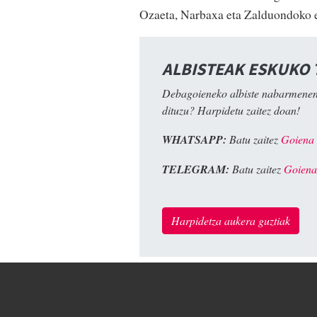
Ozaeta, Narbaxa eta Zalduondoko e
ALBISTEAK ESKUKO
Debagoieneko albiste nabarmenen
dituzu? Harpidetu zaitez doan!
WHATSAPP:
Batu zaitez
Goiena
TELEGRAM:
Batu zaitez
Goiena
Harpidetza aukera guztiak