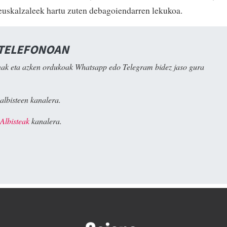
uskalzaleek hartu zuten debagoiendarren lekukoa.
 TELEFONOAN
ak eta azken ordukoak Whatsapp edo Telegram bidez jaso gura
albisteen kanalera.
Albisteak
kanalera.