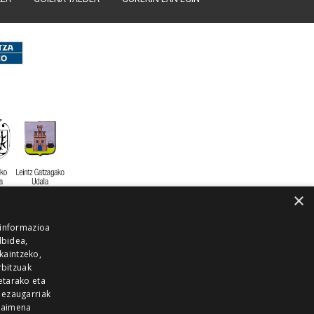
×
 informazioa
lbidea,
skaintzeko,
rbitzuak
etarako eta
 ezaugarriak
 baimena