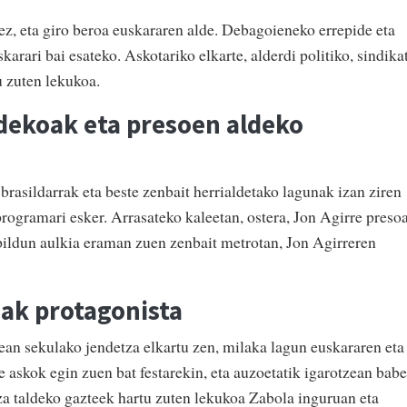
z, eta giro beroa euskararen alde. Debagoieneko errepide eta
karari bai esateko. Askotariko elkarte, alderdi politiko, sindika
tu zuten lekukoa.
ekoak eta presoen aldeko
rasildarrak eta beste zenbait herrialdetako lagunak izan ziren
ogramari esker. Arrasateko kaleetan, ostera, Jon Agirre preso
ildun aulkia eraman zuen zenbait metrotan, Jon Agirreren
ak protagonista
ean sekulako jendetza elkartu zen, milaka lagun euskararen eta
 askok egin zuen bat festarekin, eta auzoetatik igarotzean babe
a taldeko gazteek hartu zuten lekukoa Zabola inguruan eta