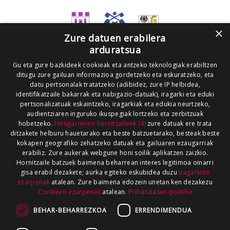
×
Zure datuen erabilera
arduratsua
Gu eta gure bazkideek cookieak eta antzeko teknologiak erabiltzen
ditugu zure gailuan informazioa gordetzeko eta eskuratzeko, eta
datu pertsonalak tratatzeko (adibidez, zure IP helbidea,
identifikatzaile bakarrak eta nabigazio-datuak), iragarki eta eduki
pertsonalizatuak eskaintzeko, iragarkiak eta edukia neurtzeko,
audientziaren inguruko ikuspegiak lortzeko eta zerbitzuak
hobetzeko.
Hirugarrenen hornitzaileek (4)
zure datuak ere trata
ditzakete helburu hauetarako eta beste batzuetarako, besteak beste
kokapen geografiko zehatzeko datuak eta gailuaren ezaugarriak
erabiliz. Zure aukerak webgune honi soilik aplikatzen zaizkio.
Hornitzaile batzuek baimena beharrean interes legitimoa oinarri
gisa erabil dezakete; aurka egiteko eskubidea duzu
Iragarkien
ezarpenak
atalean. Zure baimena edozein unetan ken dezakezu
Cookieen ezarpenak
atalean.
Pribatutasun-politika
BEHAR-BEHARREZKOA
ERRENDIMENDUA