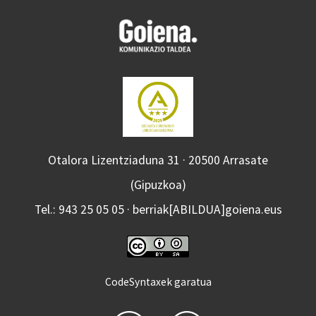
Otalora Lizentziaduna 31 · 20500 Arrasate
(Gipuzkoa)
Tel.: 943 25 05 05 · berriak[ABILDUA]goiena.eus
CodeSyntaxek garatua