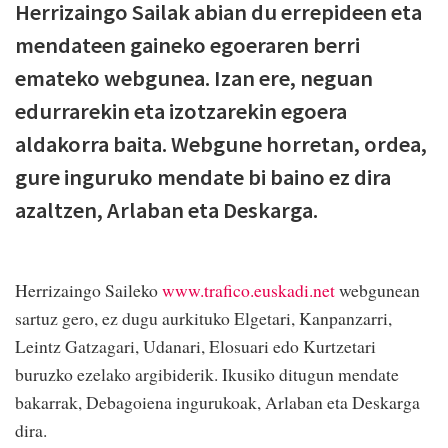
Herrizaingo Sailak abian du errepideen eta
mendateen gaineko egoeraren berri
emateko webgunea. Izan ere, neguan
edurrarekin eta izotzarekin egoera
aldakorra baita. Webgune horretan, ordea,
gure inguruko mendate bi baino ez dira
azaltzen, Arlaban eta Deskarga.
Herrizaingo Saileko
www.trafico.euskadi.net
webgunean
sartuz gero, ez dugu aurkituko Elgetari, Kanpanzarri,
Leintz Gatzagari, Udanari, Elosuari edo Kurtzetari
buruzko ezelako argibiderik. Ikusiko ditugun mendate
bakarrak, Debagoiena ingurukoak, Arlaban eta Deskarga
dira.