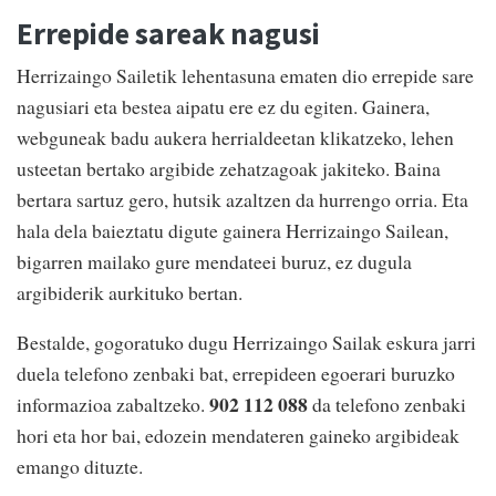
Errepide sareak nagusi
Herrizaingo Sailetik lehentasuna ematen dio errepide sare
nagusiari eta bestea aipatu ere ez du egiten. Gainera,
webguneak badu aukera herrialdeetan klikatzeko, lehen
usteetan bertako argibide zehatzagoak jakiteko. Baina
bertara sartuz gero, hutsik azaltzen da hurrengo orria. Eta
hala dela baieztatu digute gainera Herrizaingo Sailean,
bigarren mailako gure mendateei buruz, ez dugula
argibiderik aurkituko bertan.
Bestalde, gogoratuko dugu Herrizaingo Sailak eskura jarri
duela telefono zenbaki bat, errepideen egoerari buruzko
902 112 088
informazioa zabaltzeko.
da telefono zenbaki
hori eta hor bai, edozein mendateren gaineko argibideak
emango dituzte.