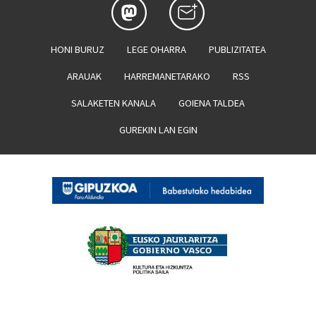
HONI BURUZ
LEGE OHARRA
PUBLIZITATEA
ARAUAK
HARREMANETARAKO
RSS
SALAKETEN KANALA
GOIENA TALDEA
GUREKIN LAN EGIN