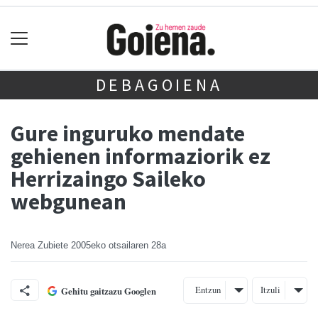
DEBAGOIENA
Gure inguruko mendate
gehienen informaziorik ez
Herrizaingo Saileko
webgunean
Nerea Zubiete
2005eko otsailaren 28a
Entzun
Itzuli
Gehitu gaitzazu Googlen