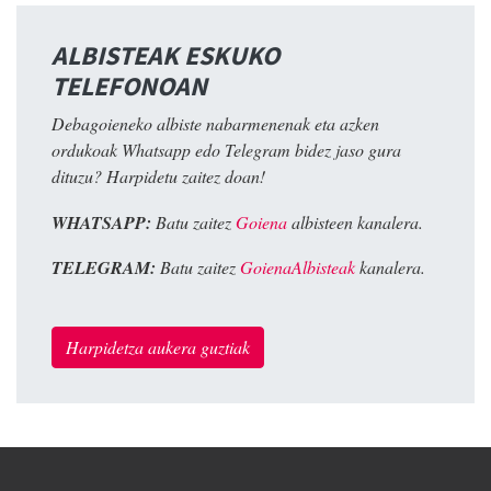
ALBISTEAK ESKUKO
TELEFONOAN
Debagoieneko albiste nabarmenenak eta azken
ordukoak Whatsapp edo Telegram bidez jaso gura
dituzu? Harpidetu zaitez doan!
WHATSAPP:
Batu zaitez
Goiena
albisteen kanalera.
TELEGRAM:
Batu zaitez
GoienaAlbisteak
kanalera.
Harpidetza aukera guztiak