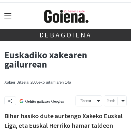
DEBAGOIENA
Euskadiko xakearen
gailurrean
Xabier Urtzelai
2005eko urtarrilaren 14a
Entzun
Itzuli
Gehitu gaitzazu Googlen
Bihar hasiko dute aurtengo Xakeko Euskal
Liga, eta Euskal Herriko hamar taldeen