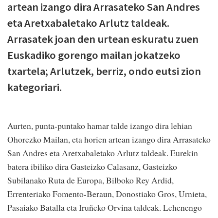
artean izango dira Arrasateko San Andres
eta Aretxabaletako Arlutz taldeak.
Arrasatek joan den urtean eskuratu zuen
Euskadiko gorengo mailan jokatzeko
txartela; Arlutzek, berriz, ondo eutsi zion
kategoriari.
Aurten, punta-puntako hamar talde izango dira lehian
Ohorezko Mailan, eta horien artean izango dira Arrasateko
San Andres eta Aretxabaletako Arlutz taldeak. Eurekin
batera ibiliko dira Gasteizko Calasanz, Gasteizko
Subilanako Ruta de Europa, Bilboko Rey Ardid,
Errenteriako Fomento-Beraun, Donostiako Gros, Urnieta,
Pasaiako Batalla eta Iruñeko Orvina taldeak. Lehenengo