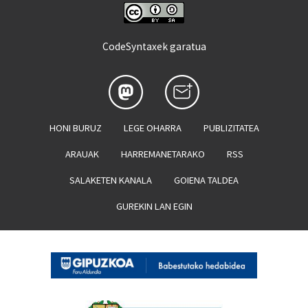
CodeSyntaxek garatua
HONI BURUZ
LEGE OHARRA
PUBLIZITATEA
ARAUAK
HARREMANETARAKO
RSS
SALAKETEN KANALA
GOIENA TALDEA
GUREKIN LAN EGIN