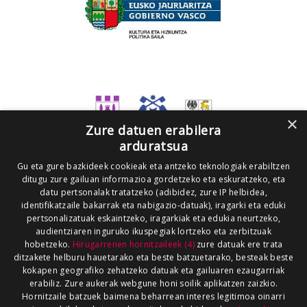
×
Zure datuen erabilera
arduratsua
Gu eta gure bazkideek cookieak eta antzeko teknologiak erabiltzen
ditugu zure gailuan informazioa gordetzeko eta eskuratzeko, eta
datu pertsonalak tratatzeko (adibidez, zure IP helbidea,
identifikatzaile bakarrak eta nabigazio-datuak), iragarki eta eduki
pertsonalizatuak eskaintzeko, iragarkiak eta edukia neurtzeko,
audientziaren inguruko ikuspegiak lortzeko eta zerbitzuak
hobetzeko.
Hirugarrenen hornitzaileek (4)
zure datuak ere trata
ditzakete helburu hauetarako eta beste batzuetarako, besteak beste
kokapen geografiko zehatzeko datuak eta gailuaren ezaugarriak
erabiliz. Zure aukerak webgune honi soilik aplikatzen zaizkio.
Hornitzaile batzuek baimena beharrean interes legitimoa oinarri