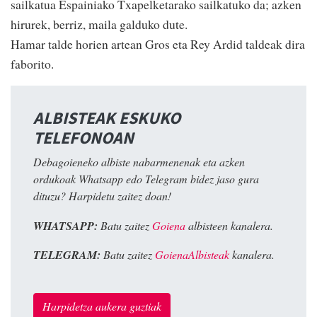
sailkatua Espainiako Txapelketarako sailkatuko da; azken
hirurek, berriz, maila galduko dute.
Hamar talde horien artean Gros eta Rey Ardid taldeak dira
faborito.
ALBISTEAK ESKUKO
TELEFONOAN
Debagoieneko albiste nabarmenenak eta azken
ordukoak Whatsapp edo Telegram bidez jaso gura
dituzu? Harpidetu zaitez doan!
WHATSAPP:
Batu zaitez
Goiena
albisteen kanalera.
TELEGRAM:
Batu zaitez
GoienaAlbisteak
kanalera.
Harpidetza aukera guztiak