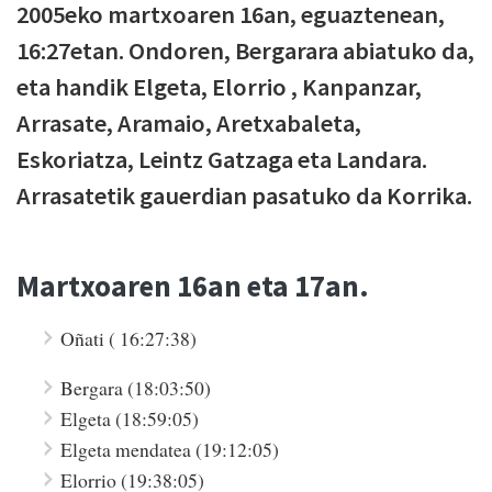
2005eko martxoaren 16an, eguaztenean,
16:27etan. Ondoren, Bergarara abiatuko da,
eta handik Elgeta, Elorrio , Kanpanzar,
Arrasate, Aramaio, Aretxabaleta,
Eskoriatza, Leintz Gatzaga eta Landara.
Arrasatetik gauerdian pasatuko da Korrika.
Martxoaren 16an eta 17an.
Oñati ( 16:27:38)
Bergara (18:03:50)
Elgeta (18:59:05)
Elgeta mendatea (19:12:05)
Elorrio (19:38:05)