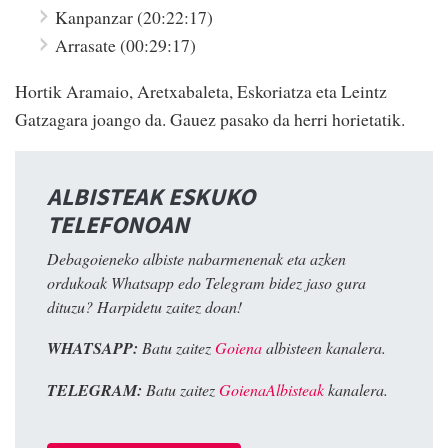
Kanpanzar (20:22:17)
Arrasate (00:29:17)
Hortik Aramaio, Aretxabaleta, Eskoriatza eta Leintz
Gatzagara joango da. Gauez pasako da herri horietatik.
ALBISTEAK ESKUKO
TELEFONOAN
Debagoieneko albiste nabarmenenak eta azken
ordukoak Whatsapp edo Telegram bidez jaso gura
dituzu? Harpidetu zaitez doan!
WHATSAPP:
Batu zaitez
Goiena
albisteen kanalera.
TELEGRAM:
Batu zaitez
GoienaAlbisteak
kanalera.