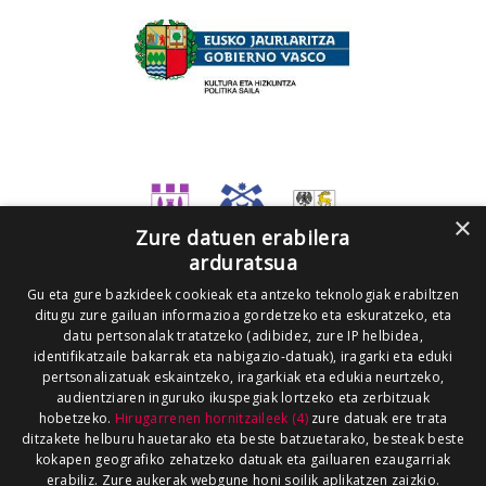
×
Zure datuen erabilera
arduratsua
Gu eta gure bazkideek cookieak eta antzeko teknologiak erabiltzen
ditugu zure gailuan informazioa gordetzeko eta eskuratzeko, eta
datu pertsonalak tratatzeko (adibidez, zure IP helbidea,
identifikatzaile bakarrak eta nabigazio-datuak), iragarki eta eduki
pertsonalizatuak eskaintzeko, iragarkiak eta edukia neurtzeko,
audientziaren inguruko ikuspegiak lortzeko eta zerbitzuak
hobetzeko.
Hirugarrenen hornitzaileek (4)
zure datuak ere trata
ditzakete helburu hauetarako eta beste batzuetarako, besteak beste
kokapen geografiko zehatzeko datuak eta gailuaren ezaugarriak
erabiliz. Zure aukerak webgune honi soilik aplikatzen zaizkio.