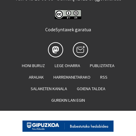
CodeSyntaxek garatua
HONI BURUZ
LEGE OHARRA
PUBLIZITATEA
ARAUAK
HARREMANETARAKO
RSS
SALAKETEN KANALA
GOIENA TALDEA
GUREKIN LAN EGIN