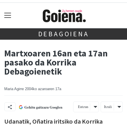
DEBAGOIENA
Martxoaren 16an eta 17an
pasako da Korrika
Debagoienetik
Maria Agirre
2004ko azaroaren 17a
Entzun
Itzuli
Gehitu gaitzazu Googlen
Udanatik, Oñatira iritsiko da Korrika