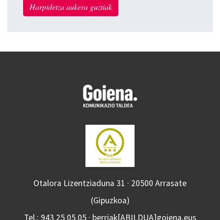
Harpidetza aukera guztiak
Otalora Lizentziaduna 31 · 20500 Arrasate
(Gipuzkoa)
Tel.: 943 25 05 05 · berriak[ABILDUA]goiena.eus