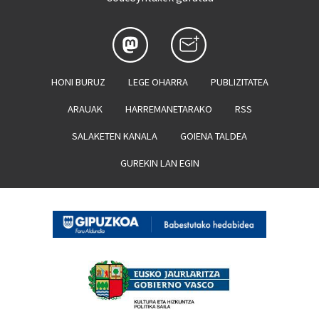
HONI BURUZ
LEGE OHARRA
PUBLIZITATEA
ARAUAK
HARREMANETARAKO
RSS
SALAKETEN KANALA
GOIENA TALDEA
GUREKIN LAN EGIN