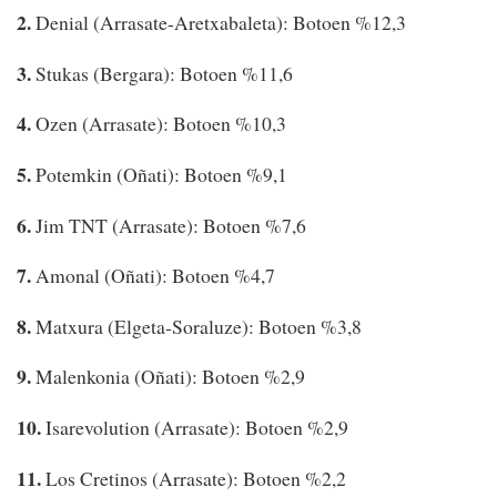
2.
Denial (Arrasate-Aretxabaleta): Botoen %12,3
3.
Stukas (Bergara): Botoen %11,6
4.
Ozen (Arrasate): Botoen %10,3
5.
Potemkin (Oñati): Botoen %9,1
6.
Jim TNT (Arrasate): Botoen %7,6
7.
Amonal (Oñati): Botoen %4,7
8.
Matxura (Elgeta-Soraluze): Botoen %3,8
9.
Malenkonia (Oñati): Botoen %2,9
10.
Isarevolution (Arrasate): Botoen %2,9
11.
Los Cretinos (Arrasate): Botoen %2,2