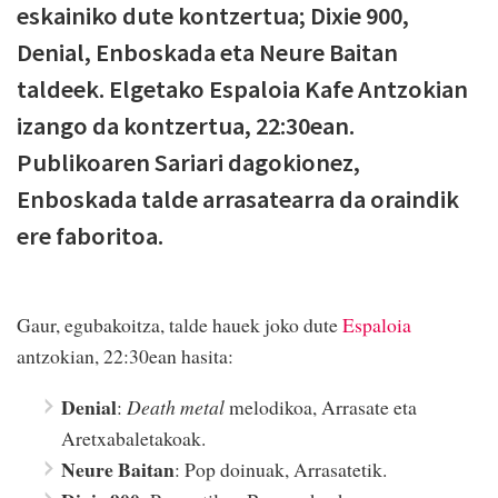
eskainiko dute kontzertua; Dixie 900,
Denial, Enboskada eta Neure Baitan
taldeek. Elgetako Espaloia Kafe Antzokian
izango da kontzertua, 22:30ean.
Publikoaren Sariari dagokionez,
Enboskada talde arrasatearra da oraindik
ere faboritoa.
Gaur, egubakoitza, talde hauek joko dute
Espaloia
antzokian, 22:30ean hasita:
Denial
:
Death metal
melodikoa, Arrasate eta
Aretxabaletakoak.
Neure Baitan
: Pop doinuak, Arrasatetik.