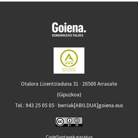
Otalora Lizentziaduna 31 · 20500 Arrasate
(Gipuzkoa)
Tel.: 943 25 05 05 · berriak[ABILDUA]goiena.eus
CodeSyntaxek garatua