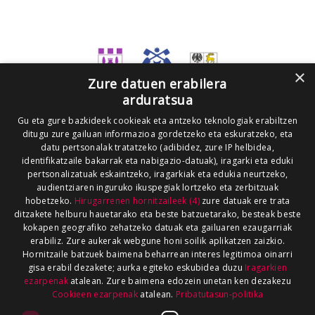
×
Zure datuen erabilera
arduratsua
Gu eta gure bazkideek cookieak eta antzeko teknologiak erabiltzen
ditugu zure gailuan informazioa gordetzeko eta eskuratzeko, eta
datu pertsonalak tratatzeko (adibidez, zure IP helbidea,
identifikatzaile bakarrak eta nabigazio-datuak), iragarki eta eduki
pertsonalizatuak eskaintzeko, iragarkiak eta edukia neurtzeko,
audientziaren inguruko ikuspegiak lortzeko eta zerbitzuak
hobetzeko.
Hirugarrenen hornitzaileek (4)
zure datuak ere trata
ditzakete helburu hauetarako eta beste batzuetarako, besteak beste
kokapen geografiko zehatzeko datuak eta gailuaren ezaugarriak
erabiliz. Zure aukerak webgune honi soilik aplikatzen zaizkio.
Hornitzaile batzuek baimena beharrean interes legitimoa oinarri
gisa erabil dezakete; aurka egiteko eskubidea duzu
Iragarkien
ezarpenak
atalean. Zure baimena edozein unetan ken dezakezu
Cookieen ezarpenak
atalean.
Pribatutasun-politika