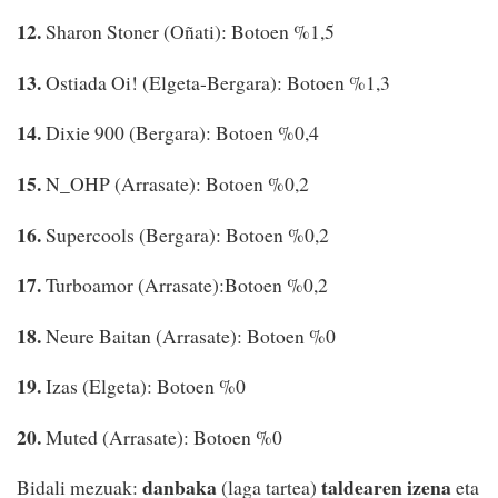
12.
Sharon Stoner (Oñati): Botoen %1,5
13.
Ostiada Oi! (Elgeta-Bergara): Botoen %1,3
14.
Dixie 900 (Bergara): Botoen %0,4
15.
N_OHP (Arrasate): Botoen %0,2
16.
Supercools (Bergara): Botoen %0,2
17.
Turboamor (Arrasate):Botoen %0,2
18.
Neure Baitan (Arrasate): Botoen %0
19.
Izas (Elgeta): Botoen %0
20.
Muted (Arrasate): Botoen %0
danbaka
taldearen izena
Bidali mezuak:
(laga tartea)
eta