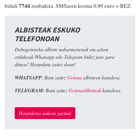
7744
bidali
zenbakira. SMSaren kostua 0,90 euro + BEZ.
ALBISTEAK ESKUKO
TELEFONOAN
Debagoieneko albiste nabarmenenak eta azken
ordukoak Whatsapp edo Telegram bidez jaso gura
dituzu? Harpidetu zaitez doan!
WHATSAPP:
Batu zaitez
Goiena
albisteen kanalera.
TELEGRAM:
Batu zaitez
GoienaAlbisteak
kanalera.
Harpidetza aukera guztiak