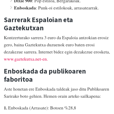
Dixie 900
: Pop estiloa, Bergarakoak.
Enboskada
: Punk-oi estilokoak, arrasatearrak.
Sarrerak Espaloian eta
Gaztekutxan
Kontzerturako sarrera 3 euro da Espaloia antzokian erosiz
gero, baina Gaztekutxa duzuenok euro baten erosi
dezakezue sarrera. Internet bidez egin dezakezue erosketa,
www.gaztekutxa.net-en.
Enboskada da publikoaren
faboritoa
Aste honetan ere Enboskada taldeak jaso ditu Publikoaren
Sarirako boto gehien. Hemen orain arteko sailkapena:
1.
Enboskada (Arrasate): Botoen %28,8