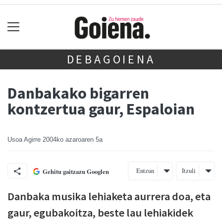
DEBAGOIENA
Danbakako bigarren
kontzertua gaur, Espaloian
Usoa Agirre
2004ko azaroaren 5a
Entzun
Itzuli
Gehitu gaitzazu Googlen
Danbaka musika lehiaketa aurrera doa, eta
gaur, egubakoitza, beste lau lehiakidek