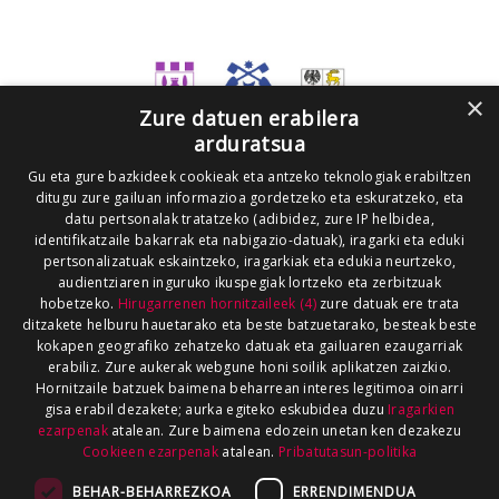
×
Zure datuen erabilera
arduratsua
Gu eta gure bazkideek cookieak eta antzeko teknologiak erabiltzen
ditugu zure gailuan informazioa gordetzeko eta eskuratzeko, eta
datu pertsonalak tratatzeko (adibidez, zure IP helbidea,
identifikatzaile bakarrak eta nabigazio-datuak), iragarki eta eduki
pertsonalizatuak eskaintzeko, iragarkiak eta edukia neurtzeko,
audientziaren inguruko ikuspegiak lortzeko eta zerbitzuak
hobetzeko.
Hirugarrenen hornitzaileek (4)
zure datuak ere trata
ditzakete helburu hauetarako eta beste batzuetarako, besteak beste
kokapen geografiko zehatzeko datuak eta gailuaren ezaugarriak
erabiliz. Zure aukerak webgune honi soilik aplikatzen zaizkio.
Hornitzaile batzuek baimena beharrean interes legitimoa oinarri
gisa erabil dezakete; aurka egiteko eskubidea duzu
Iragarkien
ezarpenak
atalean. Zure baimena edozein unetan ken dezakezu
Cookieen ezarpenak
atalean.
Pribatutasun-politika
BEHAR-BEHARREZKOA
ERRENDIMENDUA