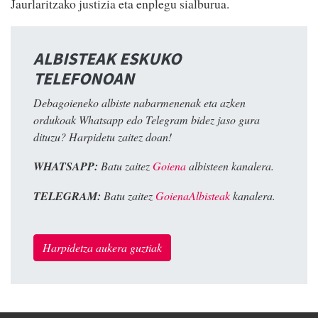
Jaurlaritzako justizia eta enplegu sialburua.
ALBISTEAK ESKUKO
TELEFONOAN
Debagoieneko albiste nabarmenenak eta azken
ordukoak Whatsapp edo Telegram bidez jaso gura
dituzu? Harpidetu zaitez doan!
WHATSAPP:
Batu zaitez
Goiena
albisteen kanalera.
TELEGRAM:
Batu zaitez
GoienaAlbisteak
kanalera.
Harpidetza aukera guztiak