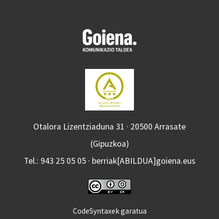
Otalora Lizentziaduna 31 · 20500 Arrasate
(Gipuzkoa)
Tel.: 943 25 05 05 · berriak[ABILDUA]goiena.eus
CodeSyntaxek garatua