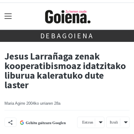
DEBAGOIENA
Jesus Larrañaga zenak
kooperatibismoaz idatzitako
liburua kaleratuko dute
laster
Maria Agirre
2004ko urriaren 28a
Entzun
Itzuli
Gehitu gaitzazu Googlen