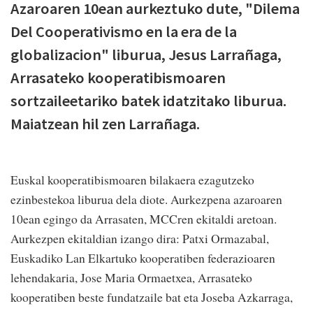
Azaroaren 10ean aurkeztuko dute, "Dilema
Del Cooperativismo en la era de la
globalizacion" liburua, Jesus Larrañaga,
Arrasateko kooperatibismoaren
sortzaileetariko batek idatzitako liburua.
Maiatzean hil zen Larrañaga.
Euskal kooperatibismoaren bilakaera ezagutzeko
ezinbestekoa liburua dela diote. Aurkezpena azaroaren
10ean egingo da Arrasaten, MCCren ekitaldi aretoan.
Aurkezpen ekitaldian izango dira: Patxi Ormazabal,
Euskadiko Lan Elkartuko kooperatiben federazioaren
lehendakaria, Jose Maria Ormaetxea, Arrasateko
kooperatiben beste fundatzaile bat eta Joseba Azkarraga,