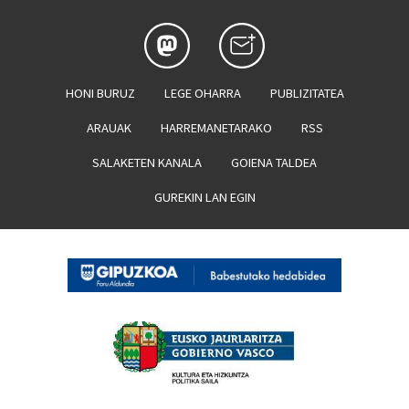
HONI BURUZ
LEGE OHARRA
PUBLIZITATEA
ARAUAK
HARREMANETARAKO
RSS
SALAKETEN KANALA
GOIENA TALDEA
GUREKIN LAN EGIN