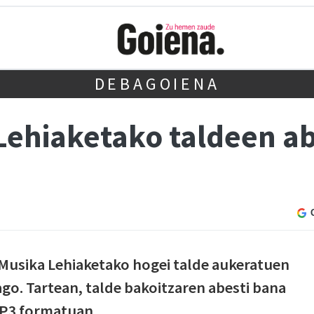
DEBAGOIENA
ehiaketako taldeen ab
e
Musika Lehiaketako hogei talde aukeratuen
go. Tartean, talde bakoitzaren abesti bana
MP3 formatuan.