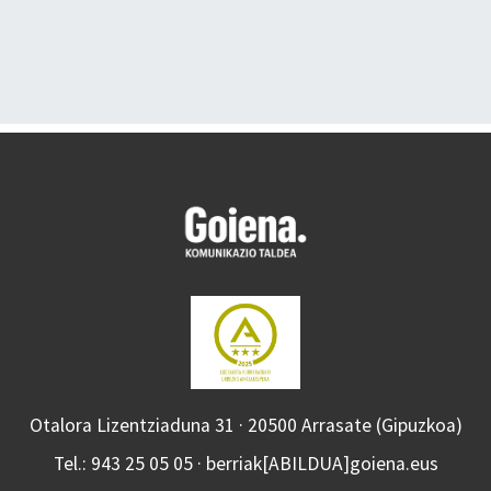
Otalora Lizentziaduna 31 · 20500 Arrasate (Gipuzkoa)
Tel.: 943 25 05 05 · berriak[ABILDUA]goiena.eus