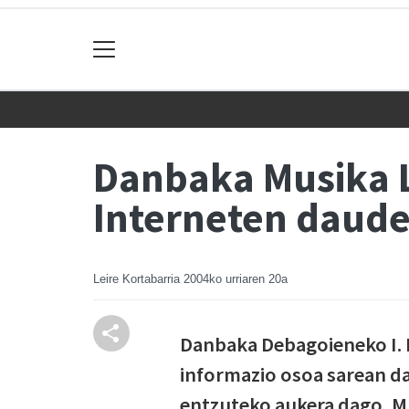
Danbaka Musika L
Interneten daud
Leire Kortabarria
2004ko urriaren 20a
Danbaka Debagoieneko I. 
informazio osoa sarean da
entzuteko aukera dago, 