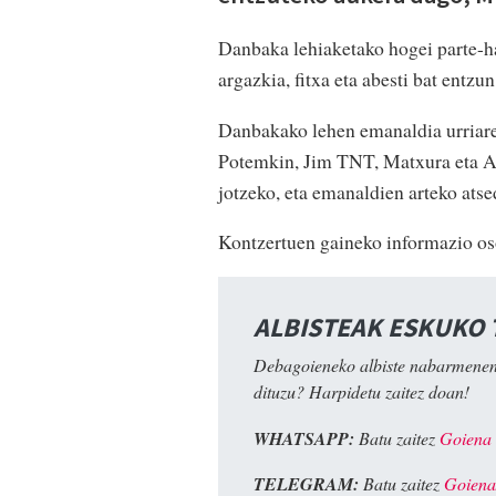
Danbaka lehiaketako hogei parte-h
argazkia, fitxa eta abesti bat entzu
Danbakako lehen emanaldia urriare
Potemkin, Jim TNT, Matxura eta Am
jotzeko, eta emanaldien arteko atse
Kontzertuen gaineko informazio o
ALBISTEAK ESKUKO
Debagoieneko albiste nabarmenen
dituzu? Harpidetu zaitez doan!
WHATSAPP:
Batu zaitez
Goiena
TELEGRAM:
Batu zaitez
Goiena