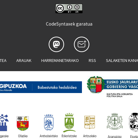
CodeSyntaxek garatua
ATEA
ARAUAK
HARREMANETARAKO
RSS
SALAKETEN KAN