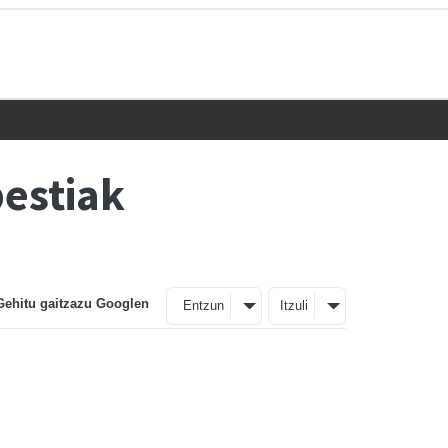
estiak
Gehitu gaitzazu Googlen
Entzun
Itzuli