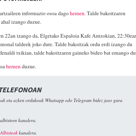
artzaileen informazio osoa dago
hemen.
Talde bakoitzaren
n ahal izango duzue.
n 22an izango da, Elgetako Espaloia Kafe Antzokian, 22:30ea
onal taldeek joko dute. Talde bakoitzak ordu erdi izango du
denaldi txikian, talde bakoitzaren gaineko bideo bat emango du
soa
hemen
duzue.
 TELEFONOAN
ak eta azken ordukoak Whatsapp edo Telegram bidez jaso gura
albisteen kanalera.
Albisteak
kanalera.