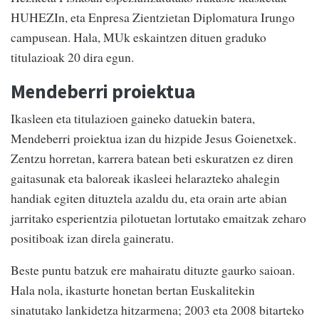
HUHEZIn, eta Enpresa Zientzietan Diplomatura Irungo
campusean. Hala, MUk eskaintzen dituen graduko
titulazioak 20 dira egun.
Mendeberri proiektua
Ikasleen eta titulazioen gaineko datuekin batera,
Mendeberri proiektua izan du hizpide Jesus Goienetxek.
Zentzu horretan, karrera batean beti eskuratzen ez diren
gaitasunak eta baloreak ikasleei helarazteko ahalegin
handiak egiten dituztela azaldu du, eta orain arte abian
jarritako esperientzia pilotuetan lortutako emaitzak zeharo
positiboak izan direla gaineratu.
Beste puntu batzuk ere mahairatu dituzte gaurko saioan.
Hala nola, ikasturte honetan bertan Euskalitekin
sinatutako lankidetza hitzarmena; 2003 eta 2008 bitarteko