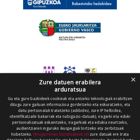
×
Zure datuen erabilera
arduratsua
Gu eta gure bazkideek cookieak eta antzeko teknologiak erabiltzen
ditugu zure gailuan informazioa gordetzeko eta eskuratzeko, eta
datu pertsonalak tratatzeko (adibidez, zure IP helbidea,
identifikatzaile bakarrak eta nabigazio-datuak), iragarki eta eduki
pertsonalizatuak eskaintzeko, iragarkiak eta edukia neurtzeko,
audientziaren inguruko ikuspegiak lortzeko eta zerbitzuak
hobetzeko.
Hirugarrenen hornitzaileek (4)
zure datuak ere trata