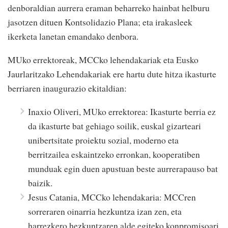
denboraldian aurrera eraman beharreko hainbat helburu
jasotzen dituen Kontsolidazio Plana; eta irakasleek
ikerketa lanetan emandako denbora.
MUko errektoreak, MCCko lehendakariak eta Eusko
Jaurlaritzako Lehendakariak ere hartu dute hitza ikasturte
berriaren inaugurazio ekitaldian:
Inaxio Oliveri, MUko errektorea: Ikasturte berria ez
da ikasturte bat gehiago soilik, euskal gizarteari
unibertsitate proiektu sozial, moderno eta
berritzailea eskaintzeko erronkan, kooperatiben
munduak egin duen apustuan beste aurrerapauso bat
baizik.
Jesus Catania, MCCko lehendakaria: MCCren
sorreraren oinarria hezkuntza izan zen, eta
harrezkero hezkuntzaren alde egiteko konpromisoari