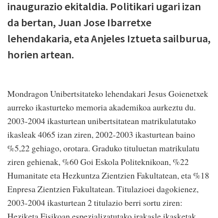
inaugurazio ekitaldia. Politikari ugari izan
da bertan, Juan Jose Ibarretxe
lehendakaria, eta Anjeles Iztueta sailburua,
horien artean.
Mondragon Unibertsitateko lehendakari Jesus Goienetxek
aurreko ikasturteko memoria akademikoa aurkeztu du.
2003-2004 ikasturtean unibertsitatean matrikulatutako
ikasleak 4065 izan ziren, 2002-2003 ikasturtean baino
%5,22 gehiago, orotara. Graduko tituluetan matrikulatu
ziren gehienak, %60 Goi Eskola Politeknikoan, %22
Humanitate eta Hezkuntza Zientzien Fakultatean, eta %18
Enpresa Zientzien Fakultatean. Titulazioei dagokienez,
2003-2004 ikasturtean 2 titulazio berri sortu ziren:
Heziketa Fisikoan espezializatutako irakasle ikasketak