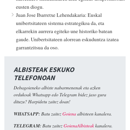
eusten diogu.
Juan Jose Ibarretxe Lehendakaria: Euskal
unibertsitateen sistema estrategikoa da, eta
elkarrekin aurrera egiteko une historiko batean
gaude. Unibertsitateen alorrean eskuduntza izatea
garrantzitsua da oso.
ALBISTEAK ESKUKO
TELEFONOAN
Debagoieneko albiste nabarmenenak eta azken
ordukoak Whatsapp edo Telegram bidez jaso gura
dituzu? Harpidetu zaitez doan!
WHATSAPP:
Batu zaitez
Goiena
albisteen kanalera.
TELEGRAM:
Batu zaitez
GoienaAlbisteak
kanalera.