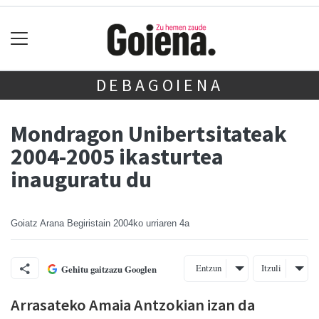
DEBAGOIENA
Mondragon Unibertsitateak
2004-2005 ikasturtea
inauguratu du
Goiatz Arana Begiristain
2004ko urriaren 4a
Entzun
Itzuli
Gehitu gaitzazu Googlen
Arrasateko Amaia Antzokian izan da