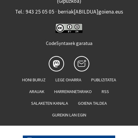
(Gipuzkoa)
Tel.: 943 25 05 05 · berriak[ABILDUA]goiena.eus
CodeSyntaxek garatua
HONI BURUZ
LEGE OHARRA
PUBLIZITATEA
ARAUAK
HARREMANETARAKO
RSS
SALAKETEN KANALA
GOIENA TALDEA
GUREKIN LAN EGIN