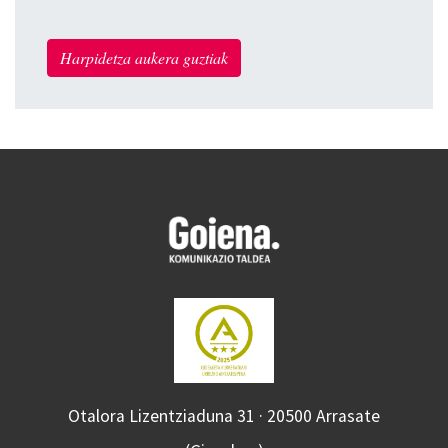
Harpidetza aukera guztiak
Otalora Lizentziaduna 31 · 20500 Arrasate