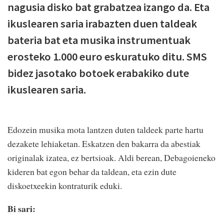
nagusia disko bat grabatzea izango da. Eta
ikuslearen saria irabazten duen taldeak
bateria bat eta musika instrumentuak
erosteko 1.000 euro eskuratuko ditu. SMS
bidez jasotako botoek erabakiko dute
ikuslearen saria.
Edozein musika mota lantzen duten taldeek parte hartu
dezakete lehiaketan. Eskatzen den bakarra da abestiak
originalak izatea, ez bertsioak. Aldi berean, Debagoieneko
kideren bat egon behar da taldean, eta ezin dute
diskoetxeekin kontraturik eduki.
Bi sari: