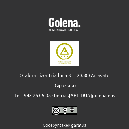
Otalora Lizentziaduna 31 · 20500 Arrasate
(Gipuzkoa)
Tel.: 943 25 05 05 · berriak[ABILDUA]goiena.eus
CodeSyntaxek garatua