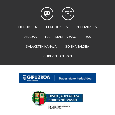
HONI BURUZ
LEGE OHARRA
PUBLIZITATEA
ARAUAK
HARREMANETARAKO
RSS
SALAKETEN KANALA
GOIENA TALDEA
GUREKIN LAN EGIN