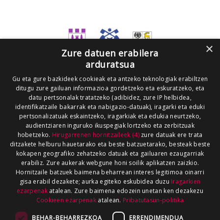
×
Zure datuen erabilera
arduratsua
Gu eta gure bazkideek cookieak eta antzeko teknologiak erabiltzen
ditugu zure gailuan informazioa gordetzeko eta eskuratzeko, eta
datu pertsonalak tratatzeko (adibidez, zure IP helbidea,
identifikatzaile bakarrak eta nabigazio-datuak), iragarki eta eduki
pertsonalizatuak eskaintzeko, iragarkiak eta edukia neurtzeko,
audientziaren inguruko ikuspegiak lortzeko eta zerbitzuak
hobetzeko.
Hirugarrenen hornitzaileek (4)
zure datuak ere trata
ditzakete helburu hauetarako eta beste batzuetarako, besteak beste
kokapen geografiko zehatzeko datuak eta gailuaren ezaugarriak
erabiliz. Zure aukerak webgune honi soilik aplikatzen zaizkio.
Hornitzaile batzuek baimena beharrean interes legitimoa oinarri
gisa erabil dezakete; aurka egiteko eskubidea duzu
Iragarkien
ezarpenak
atalean. Zure baimena edozein unetan ken dezakezu
Cookieen ezarpenak
atalean.
Pribatutasun-politika
BEHAR-BEHARREZKOA
ERRENDIMENDUA