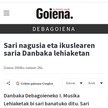
DEBAGOIENA
Sari nagusia eta ikuslearen
saria Danbaka lehiaketan
Goiena
2004ko irailaren 28a
Entzun
Itzuli
Gehitu gaitzazu Googlen
Danbaka Debagoieneko I. Musika
Lehiaketak bi sari banatuko ditu. Sari