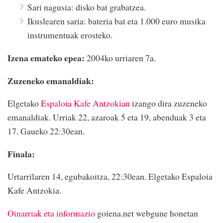
Sari nagusia: disko bat grabatzea.
Ikuslearen saria: bateria bat eta 1.000 euro musika
instrumentuak erosteko.
Izena emateko epea:
2004ko urriaren 7a.
Zuzeneko emanaldiak:
Elgetako
Espaloia Kafe Antzokian
izango dira zuzeneko
emanaldiak. Urriak 22, azaroak 5 eta 19, abenduak 3 eta
17. Gaueko 22:30ean.
Finala:
Urtarrilaren 14, egubakoitza, 22:30ean. Elgetako Espaloia
Kafe Antzokia.
Oinarriak eta informazio
goiena.net webgune honetan