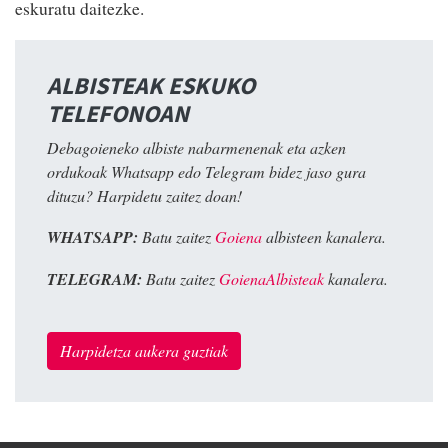
eskuratu daitezke.
ALBISTEAK ESKUKO
TELEFONOAN
Debagoieneko albiste nabarmenenak eta azken
ordukoak Whatsapp edo Telegram bidez jaso gura
dituzu? Harpidetu zaitez doan!
WHATSAPP:
Batu zaitez
Goiena
albisteen kanalera.
TELEGRAM:
Batu zaitez
GoienaAlbisteak
kanalera.
Harpidetza aukera guztiak