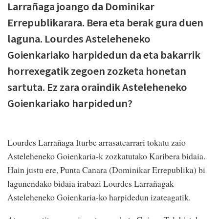
Larrañaga joango da Dominikar
Errepublikarara. Bera eta berak gura duen
laguna. Lourdes Asteleheneko
Goienkariako harpidedun da eta bakarrik
horrexegatik zegoen zozketa honetan
sartuta. Ez zara oraindik Asteleheneko
Goienkariako harpidedun?
Lourdes Larrañaga Iturbe arrasatearrari tokatu zaio
Asteleheneko Goienkaria-k zozkatutako Karibera bidaia.
Hain justu ere, Punta Canara (Dominikar Errepublika) bi
lagunendako bidaia irabazi Lourdes Larrañagak
Asteleheneko Goienkaria-ko harpidedun izateagatik.