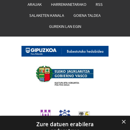
ARAUAK
HARREMANETARAKO
RSS
SALAKETEN KANALA
GOIENA TALDEA
GUREKIN LAN EGIN
×
Zure datuen erabilera