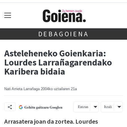
DEBAGOIENA
Asteleheneko Goienkaria:
Lourdes Larrañagarendako
Karibera bidaia
Nati Arrieta Larrañaga
2004ko uztailaren 21a
Entzun
Itzuli
Gehitu gaitzazu Googlen
Arrasatera joan da zortea. Lourdes