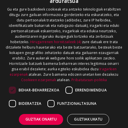
arduratsua
Gu eta gure bazkideek cookieak eta antzeko teknologiak erabiltzen
ditugu zure gailuan informazioa gordetzeko eta eskuratzeko, eta
datu pertsonalak tratatzeko (adibidez, zure IP helbidea,
identifikatzaile bakarrak eta nabigazio-datuak), iragarki eta eduki
pertsonalizatuak eskaintzeko, iragarkiak eta edukia neurtzeko,
audientziaren inguruko ikuspegiak lortzeko eta zerbitzuak
hobetzeko.
Hirugarrenen hornitzaileek (4)
zure datuak ere trata
ditzakete helburu hauetarako eta beste batzuetarako, besteak beste
kokapen geografiko zehatzeko datuak eta gailuaren ezaugarriak
erabiliz. Zure aukerak webgune honi soilik aplikatzen zaizkio.
Hornitzaile batzuek baimena beharrean interes legitimoa oinarri
gisa erabil dezakete; aurka egiteko eskubidea duzu
Iragarkien
ezarpenak
atalean. Zure baimena edozein unetan ken dezakezu
Cookieen ezarpenak
atalean.
Pribatutasun-politika
BEHAR-BEHARREZKOA
ERRENDIMENDUA
BIDERATZEA
FUNTZIONALTASUNA
GUZTIAK ONARTU
GUZTIAK UKATU