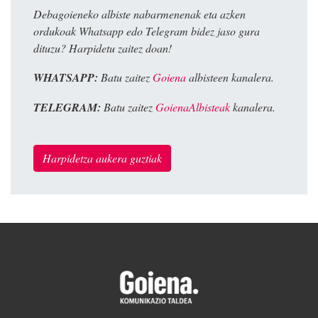
Debagoieneko albiste nabarmenenak eta azken
ordukoak Whatsapp edo Telegram bidez jaso gura
dituzu? Harpidetu zaitez doan!
WHATSAPP:
Batu zaitez
Goiena
albisteen kanalera.
TELEGRAM:
Batu zaitez
GoienaAlbisteak
kanalera.
Harpidetza aukera guztiak