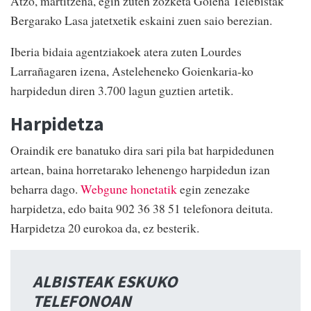
Atzo, martitzena, egin zuten zozketa Goiena Telebistak
Bergarako Lasa jatetxetik eskaini zuen saio berezian.
Iberia bidaia agentziakoek atera zuten Lourdes
Larrañagaren izena, Asteleheneko Goienkaria-ko
harpidedun diren 3.700 lagun guztien artetik.
Harpidetza
Oraindik ere banatuko dira sari pila bat harpidedunen
artean, baina horretarako lehenengo harpidedun izan
beharra dago.
Webgune honetatik
egin zenezake
harpidetza, edo baita 902 36 38 51 telefonora deituta.
Harpidetza 20 eurokoa da, ez besterik.
ALBISTEAK ESKUKO
TELEFONOAN