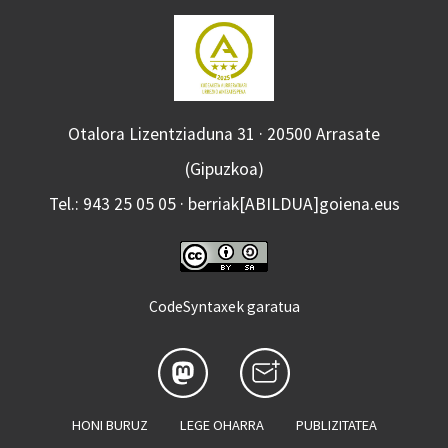
Otalora Lizentziaduna 31 · 20500 Arrasate
(Gipuzkoa)
Tel.: 943 25 05 05 · berriak[ABILDUA]goiena.eus
CodeSyntaxek garatua
HONI BURUZ
LEGE OHARRA
PUBLIZITATEA