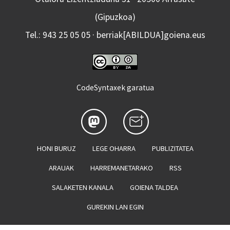
(Gipuzkoa)
Tel.: 943 25 05 05 · berriak[ABILDUA]goiena.eus
CodeSyntaxek garatua
HONI BURUZ
LEGE OHARRA
PUBLIZITATEA
ARAUAK
HARREMANETARAKO
RSS
SALAKETEN KANALA
GOIENA TALDEA
GUREKIN LAN EGIN