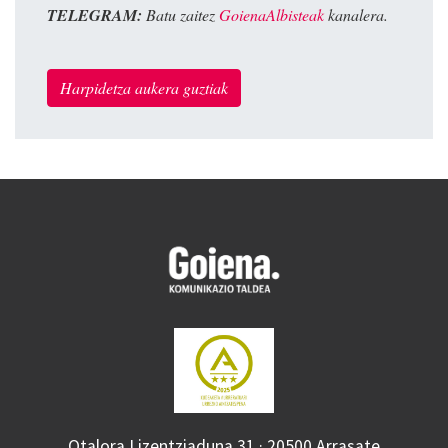
TELEGRAM:
Batu zaitez
GoienaAlbisteak
kanalera.
Harpidetza aukera guztiak
Otalora Lizentziaduna 31 · 20500 Arrasate