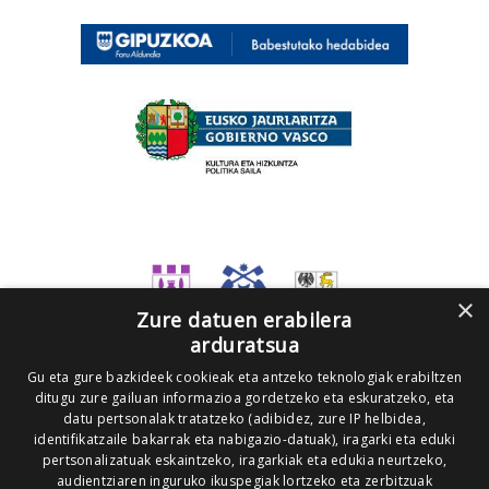
×
Zure datuen erabilera
arduratsua
Gu eta gure bazkideek cookieak eta antzeko teknologiak erabiltzen
ditugu zure gailuan informazioa gordetzeko eta eskuratzeko, eta
datu pertsonalak tratatzeko (adibidez, zure IP helbidea,
identifikatzaile bakarrak eta nabigazio-datuak), iragarki eta eduki
pertsonalizatuak eskaintzeko, iragarkiak eta edukia neurtzeko,
audientziaren inguruko ikuspegiak lortzeko eta zerbitzuak