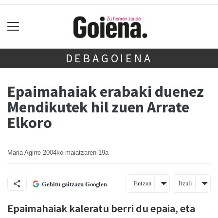
DEBAGOIENA
Epaimahaiak erabaki duenez
Mendikutek hil zuen Arrate
Elkoro
Maria Agirre
2004ko maiatzaren 19a
Entzun
Itzuli
Gehitu gaitzazu Googlen
Epaimahaiak kaleratu berri du epaia, eta