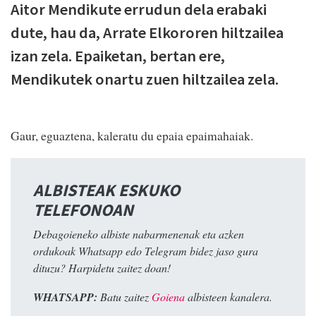
Aitor Mendikute errudun dela erabaki
dute, hau da, Arrate Elkororen hiltzailea
izan zela. Epaiketan, bertan ere,
Mendikutek onartu zuen hiltzailea zela.
Gaur, eguaztena, kaleratu du epaia epaimahaiak.
ALBISTEAK ESKUKO
TELEFONOAN
Debagoieneko albiste nabarmenenak eta azken
ordukoak Whatsapp edo Telegram bidez jaso gura
dituzu? Harpidetu zaitez doan!
WHATSAPP:
Batu zaitez
Goiena
albisteen kanalera.