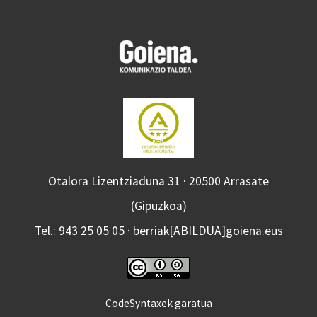
Otalora Lizentziaduna 31 · 20500 Arrasate
(Gipuzkoa)
Tel.: 943 25 05 05 · berriak[ABILDUA]goiena.eus
CodeSyntaxek garatua