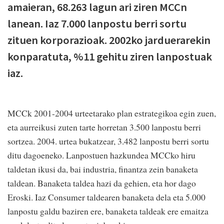
amaieran, 68.263 lagun ari ziren MCCn
lanean. Iaz 7.000 lanpostu berri sortu
zituen korporazioak. 2002ko jarduerarekin
konparatuta, %11 gehitu ziren lanpostuak
iaz.
MCCk 2001-2004 urteetarako plan estrategikoa egin zuen,
eta aurreikusi zuten tarte horretan 3.500 lanpostu berri
sortzea. 2004. urtea bukatzear, 3.482 lanpostu berri sortu
ditu dagoeneko. Lanpostuen hazkundea MCCko hiru
taldetan ikusi da, bai industria, finantza zein banaketa
taldean. Banaketa taldea hazi da gehien, eta hor dago
Eroski. Iaz Consumer taldearen banaketa dela eta 5.000
lanpostu galdu baziren ere, banaketa taldeak ere emaitza