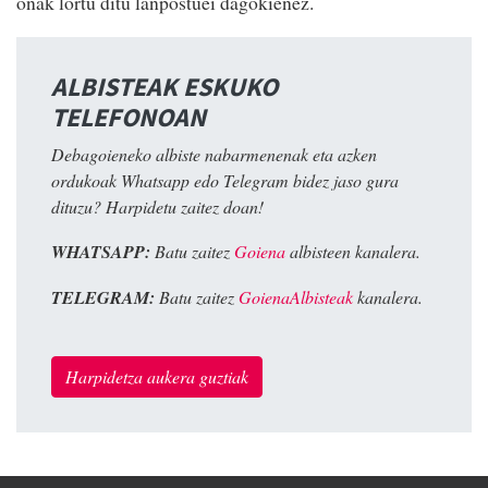
onak lortu ditu lanpostuei dagokienez.
ALBISTEAK ESKUKO
TELEFONOAN
Debagoieneko albiste nabarmenenak eta azken
ordukoak Whatsapp edo Telegram bidez jaso gura
dituzu? Harpidetu zaitez doan!
WHATSAPP:
Batu zaitez
Goiena
albisteen kanalera.
TELEGRAM:
Batu zaitez
GoienaAlbisteak
kanalera.
Harpidetza aukera guztiak