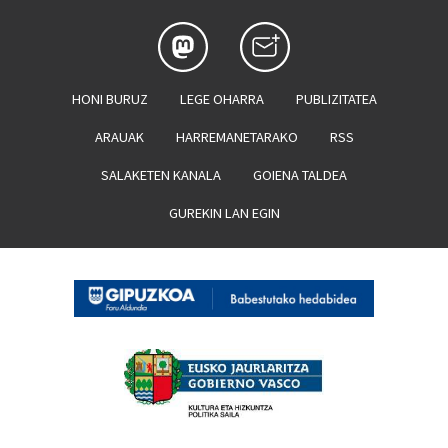
HONI BURUZ
LEGE OHARRA
PUBLIZITATEA
ARAUAK
HARREMANETARAKO
RSS
SALAKETEN KANALA
GOIENA TALDEA
GUREKIN LAN EGIN