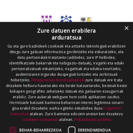
×
Zure datuen erabilera
arduratsua
Gu eta gure bazkideek cookieak eta antzeko teknologiak erabiltzen
ditugu zure gailuan informazioa gordetzeko eta eskuratzeko, eta
datu pertsonalak tratatzeko (adibidez, zure IP helbidea,
identifikatzaile bakarrak eta nabigazio-datuak), iragarki eta eduki
pertsonalizatuak eskaintzeko, iragarkiak eta edukia neurtzeko,
audientziaren inguruko ikuspegiak lortzeko eta zerbitzuak
hobetzeko.
Hirugarrenen hornitzaileek (4)
zure datuak ere trata
ditzakete helburu hauetarako eta beste batzuetarako, besteak beste
kokapen geografiko zehatzeko datuak eta gailuaren ezaugarriak
erabiliz. Zure aukerak webgune honi soilik aplikatzen zaizkio.
Hornitzaile batzuek baimena beharrean interes legitimoa oinarri
gisa erabil dezakete; aurka egiteko eskubidea duzu
Iragarkien
ezarpenak
atalean. Zure baimena edozein unetan ken dezakezu
Cookieen ezarpenak
atalean.
Pribatutasun-politika
BEHAR-BEHARREZKOA
ERRENDIMENDUA