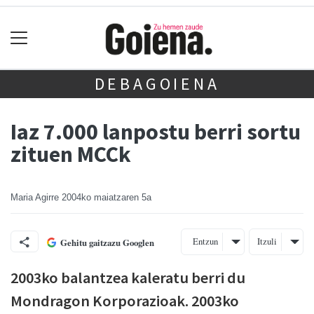
DEBAGOIENA
Iaz 7.000 lanpostu berri sortu
zituen MCCk
Maria Agirre
2004ko maiatzaren 5a
Entzun
Itzuli
Gehitu gaitzazu Googlen
2003ko balantzea kaleratu berri du
Mondragon Korporazioak. 2003ko