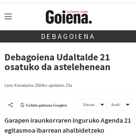
DEBAGOIENA
Debagoiena Udaltalde 21
osatuko da astelehenean
Leire Kortabarria
2004ko apirilaren 23a
Entzun
Itzuli
Gehitu gaitzazu Googlen
Garapen iraunkorraren inguruko Agenda 21
egitasmoa ibarrean ahalbidetzeko