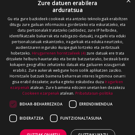
×
Zure datuen erabilera
arduratsua
Gu eta gure bazkideek cookieak eta antzeko teknologiak erabiltzen
ditugu zure gailuan informazioa gordetzeko eta eskuratzeko, eta
datu pertsonalak tratatzeko (adibidez, zure IP helbidea,
identifikatzaile bakarrak eta nabigazio-datuak), iragarki eta eduki
pertsonalizatuak eskaintzeko, iragarkiak eta edukia neurtzeko,
audientziaren inguruko ikuspegiak lortzeko eta zerbitzuak
hobetzeko.
Hirugarrenen hornitzaileek (4)
zure datuak ere trata
ditzakete helburu hauetarako eta beste batzuetarako, besteak beste
kokapen geografiko zehatzeko datuak eta gailuaren ezaugarriak
erabiliz. Zure aukerak webgune honi soilik aplikatzen zaizkio.
Hornitzaile batzuek baimena beharrean interes legitimoa oinarri
gisa erabil dezakete; aurka egiteko eskubidea duzu
Iragarkien
ezarpenak
atalean. Zure baimena edozein unetan ken dezakezu
Cookieen ezarpenak
atalean.
Pribatutasun-politika
BEHAR-BEHARREZKOA
ERRENDIMENDUA
BIDERATZEA
FUNTZIONALTASUNA
GUZTIAK ONARTU
GUZTIAK UKATU