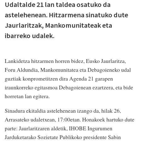
Udaltalde 21 lan taldea osatuko da
astelehenean. Hitzarmena sinatuko dute
Jaurlaritzak, Mankomunitateak eta
ibarreko udalek.
Lankidetza hitzarmen horren bidez, Eusko Jaurlaritza,
Foru Aldundia, Mankomunitatea eta Debagoieneko udal
guztiak konprometitzen dira Agenda 21 garapen
iraunkorreko egitasmoa Debagoienean ezartzera, eta bide
horretan lan egitera.
Sinadura ekitaldia astelehenean izango da, hilak 26,
Arrasateko udaletxean, 17:00etan. Honakoek hartuko dute
parte: Jaurlaritzaren aldetik, IHOBE Ingurumen
Jarduketarako Sozietate Publikoko presidente Sabin