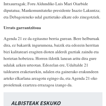
Intxaurragak; Foru Aldundiko Luis Mari Oiarbide
diputatua; Mankomunitateko presidente Inazio Lakuntza;
eta Debagoieneko udal guztietako alkate edo zinegotziek.
Urrats garrantzitsua
Agenda 21 ez da egitasmo berria gurean. Bere helburuak
dira, ez bakarrik ingurumena, baizik eta edozein herritan
bizi kalitateari eragiten dioten alderdi guztiak zaindu eta
horietan hobetzea. Horren ildotik lanean aritu dira gure
udalak azken urteotan. Edozelan ere, Udaltalde 21
taldearen eraketarekin, udalen eta gainerako erakundeen
arteko elkarlana areagotu egingo da, eta Agenda 21-eko
proiektuak ezartzea errazagoa izango da.
ALBISTEAK ESKUKO