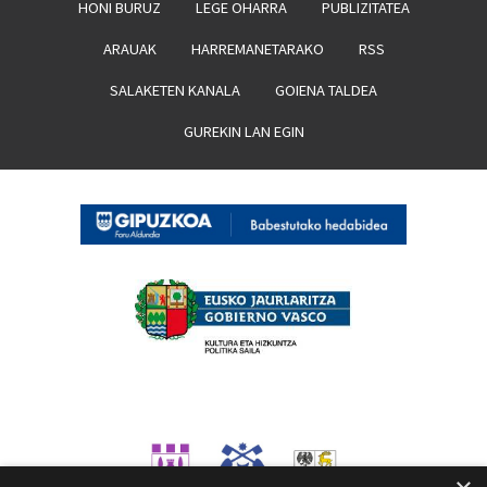
HONI BURUZ
LEGE OHARRA
PUBLIZITATEA
ARAUAK
HARREMANETARAKO
RSS
SALAKETEN KANALA
GOIENA TALDEA
GUREKIN LAN EGIN