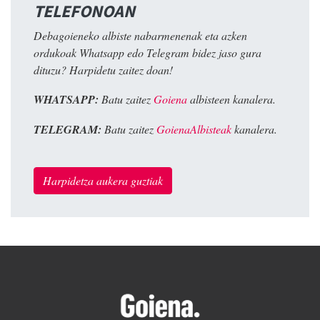
TELEFONOAN
Debagoieneko albiste nabarmenenak eta azken
ordukoak Whatsapp edo Telegram bidez jaso gura
dituzu? Harpidetu zaitez doan!
WHATSAPP:
Batu zaitez
Goiena
albisteen kanalera.
TELEGRAM:
Batu zaitez
GoienaAlbisteak
kanalera.
Harpidetza aukera guztiak