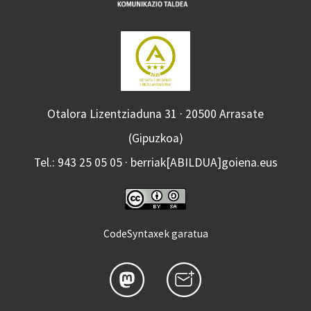
Otalora Lizentziaduna 31 · 20500 Arrasate
(Gipuzkoa)
Tel.: 943 25 05 05 · berriak[ABILDUA]goiena.eus
CodeSyntaxek garatua