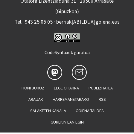
Otalora Lizentziaduna 31 · 20500 Arrasate
(Gipuzkoa)
Tel.: 943 25 05 05 · berriak[ABILDUA]goiena.eus
CodeSyntaxek garatua
HONI BURUZ
LEGE OHARRA
PUBLIZITATEA
ARAUAK
HARREMANETARAKO
RSS
SALAKETEN KANALA
GOIENA TALDEA
GUREKIN LAN EGIN