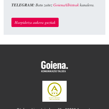
TELEGRAM:
Batu zaitez
GoienaAlbisteak
kanalera.
Harpidetza aukera guztiak