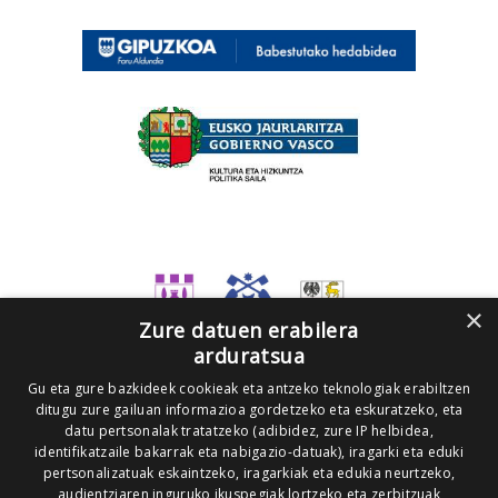
×
Zure datuen erabilera
arduratsua
Gu eta gure bazkideek cookieak eta antzeko teknologiak erabiltzen
ditugu zure gailuan informazioa gordetzeko eta eskuratzeko, eta
datu pertsonalak tratatzeko (adibidez, zure IP helbidea,
identifikatzaile bakarrak eta nabigazio-datuak), iragarki eta eduki
pertsonalizatuak eskaintzeko, iragarkiak eta edukia neurtzeko,
audientziaren inguruko ikuspegiak lortzeko eta zerbitzuak