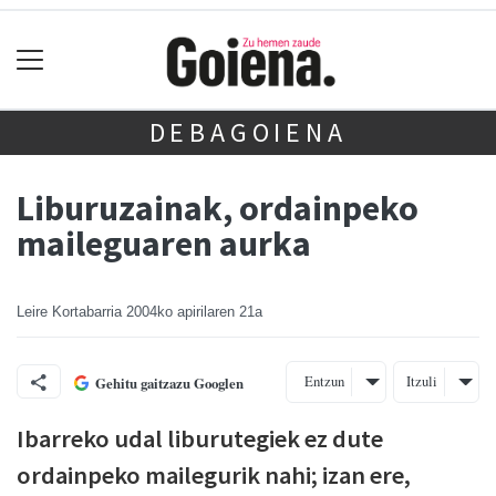
DEBAGOIENA
Liburuzainak, ordainpeko
maileguaren aurka
Leire Kortabarria
2004ko apirilaren 21a
Entzun
Itzuli
Gehitu gaitzazu Googlen
Ibarreko udal liburutegiek ez dute
ordainpeko mailegurik nahi; izan ere,