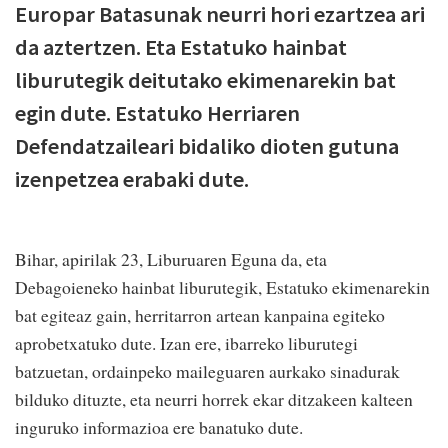
Europar Batasunak neurri hori ezartzea ari
da aztertzen. Eta Estatuko hainbat
liburutegik deitutako ekimenarekin bat
egin dute. Estatuko Herriaren
Defendatzaileari bidaliko dioten gutuna
izenpetzea erabaki dute.
Bihar, apirilak 23, Liburuaren Eguna da, eta
Debagoieneko hainbat liburutegik, Estatuko ekimenarekin
bat egiteaz gain, herritarron artean kanpaina egiteko
aprobetxatuko dute. Izan ere, ibarreko liburutegi
batzuetan, ordainpeko maileguaren aurkako sinadurak
bilduko dituzte, eta neurri horrek ekar ditzakeen kalteen
inguruko informazioa ere banatuko dute.