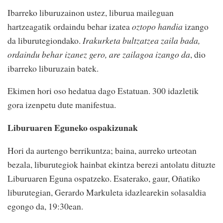
Ibarreko liburuzainon ustez, liburua maileguan
hartzeagatik ordaindu behar izatea
oztopo handia
izango
da liburutegiondako.
Irakurketa bultzatzea zaila bada,
ordaindu behar izanez gero, are zailagoa izango da
, dio
ibarreko liburuzain batek.
Ekimen hori oso hedatua dago Estatuan. 300 idazletik
gora izenpetu dute manifestua.
Liburuaren Eguneko ospakizunak
Hori da aurtengo berrikuntza; baina, aurreko urteotan
bezala, liburutegiok hainbat ekintza berezi antolatu dituzte
Liburuaren Eguna ospatzeko. Esaterako, gaur, Oñatiko
liburutegian, Gerardo Markuleta idazlearekin solasaldia
egongo da, 19:30ean.