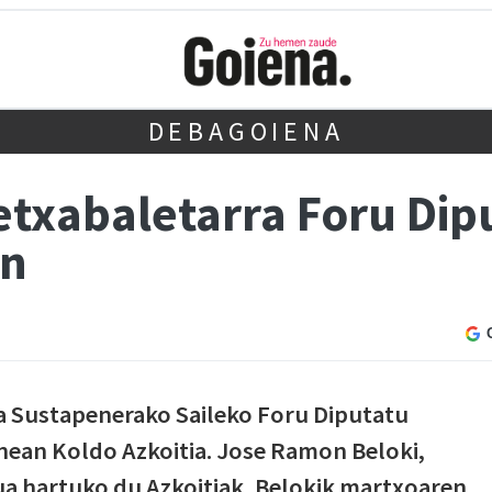
DEBAGOIENA
retxabaletarra Foru Di
an
 Sustapenerako Saileko Foru Diputatu
nean Koldo Azkoitia. Jose Ramon Beloki,
ua hartuko du Azkoitiak, Belokik martxoaren