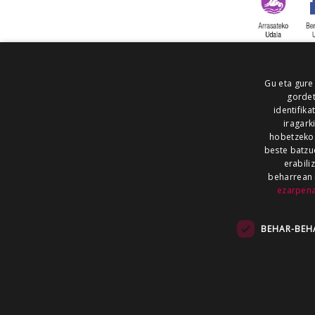
Gu eta gure
gordet
identifika
iragark
hobetzeko
beste batzu
erabili
beharrean 
ezarpen
AIARALDEA
AIKOR
AIURRI
ALEA
BEGITU
ERRAN
EUSKALERRIA IRRA
BEHAR-BEH
KRONIKA
MAILOPE
NOAUA
O