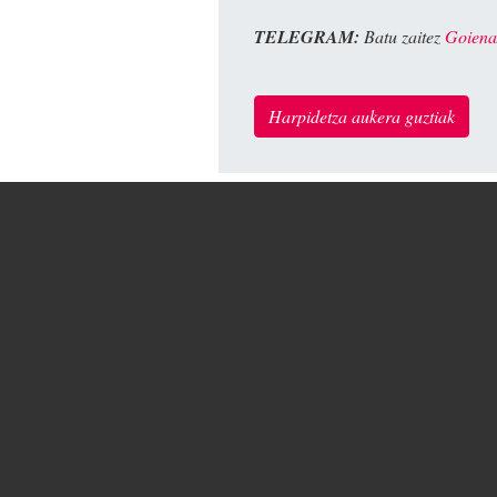
TELEGRAM:
Batu zaitez
Goiena
Harpidetza aukera guztiak