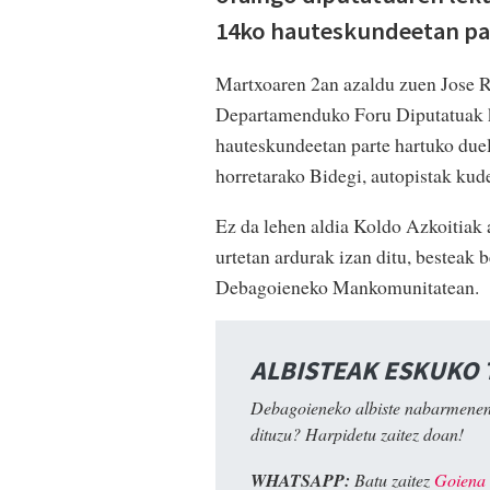
14ko hauteskundeetan pa
Martxoaren 2an azaldu zuen Jose 
Departamenduko Foru Diputatuak ka
hauteskundeetan parte hartuko due
horretarako Bidegi, autopistak kud
Ez da lehen aldia Koldo Azkoitiak
urtetan ardurak izan ditu, besteak 
Debagoieneko Mankomunitatean.
ALBISTEAK ESKUKO
Debagoieneko albiste nabarmenen
dituzu? Harpidetu zaitez doan!
WHATSAPP:
Batu zaitez
Goiena