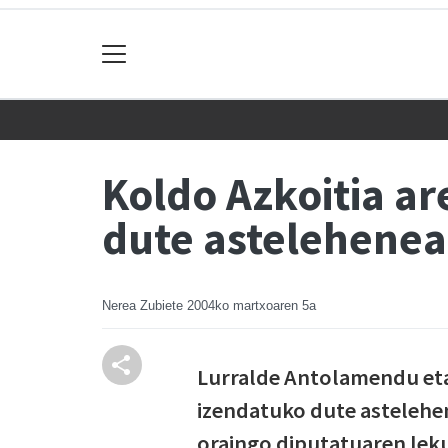
Koldo Azkoitia a
dute astelehene
Nerea Zubiete
2004ko martxoaren 5a
Lurralde Antolamendu eta
izendatuko dute astelehe
oraingo diputatuaren lek