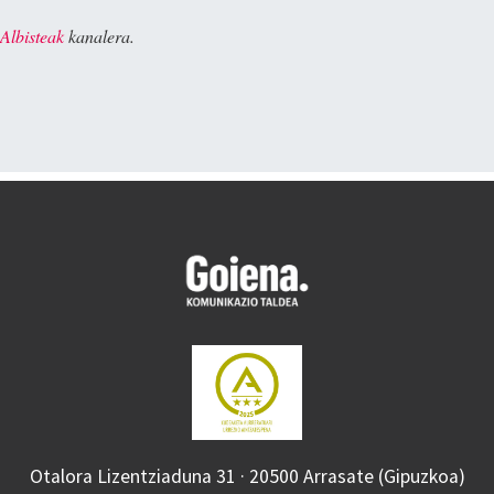
Albisteak
kanalera.
Otalora Lizentziaduna 31 · 20500 Arrasate (Gipuzkoa)