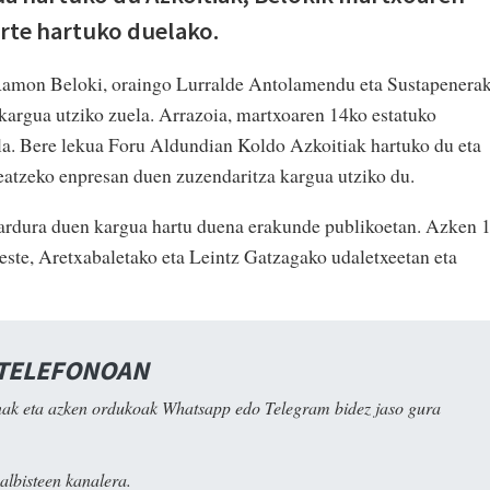
rte hartuko duelako.
Ramon Beloki, oraingo Lurralde Antolamendu eta Sustapenera
rgua utziko zuela. Arrazoia, martxoaren 14ko estatuko
la. Bere lekua Foru Aldundian Koldo Azkoitiak hartuko du eta
eatzeko enpresan duen zuzendaritza kargua utziko du.
 ardura duen kargua hartu duena erakunde publikoetan. Azken 
beste, Aretxabaletako eta Leintz Gatzagako udaletxeetan eta
 TELEFONOAN
ak eta azken ordukoak Whatsapp edo Telegram bidez jaso gura
albisteen kanalera.