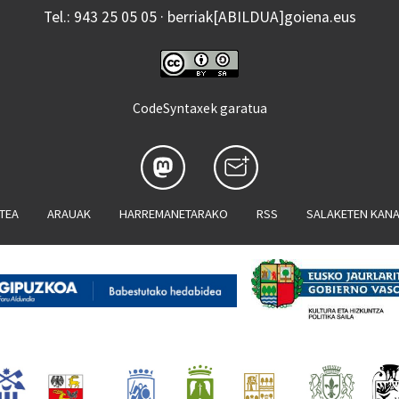
Tel.: 943 25 05 05 · berriak[ABILDUA]goiena.eus
CodeSyntaxek garatua
ATEA
ARAUAK
HARREMANETARAKO
RSS
SALAKETEN KAN