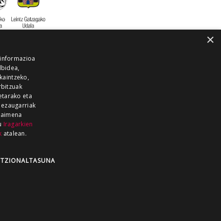
×
 informazioa
lbidea,
skaintzeko,
rbitzuak
etarako eta
 ezaugarriak
 baimena
zu
Iragarkien
k
atalean.
EITIA GUKA
AZKOITIA GUKA
BARRENA
GUKA
GUKA TELEBISTA
HIRUKA
TZIONALTASUNA
Z GUKA
ZUMAIA GUKA
28 KANALA