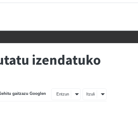
putatu izendatuko
Gehitu gaitzazu Googlen
Entzun
Itzuli