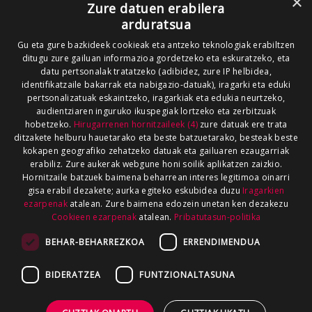
×
Zure datuen erabilera
arduratsua
Gu eta gure bazkideek cookieak eta antzeko teknologiak erabiltzen
ditugu zure gailuan informazioa gordetzeko eta eskuratzeko, eta
datu pertsonalak tratatzeko (adibidez, zure IP helbidea,
identifikatzaile bakarrak eta nabigazio-datuak), iragarki eta eduki
pertsonalizatuak eskaintzeko, iragarkiak eta edukia neurtzeko,
audientziaren inguruko ikuspegiak lortzeko eta zerbitzuak
hobetzeko.
Hirugarrenen hornitzaileek (4)
zure datuak ere trata
ditzakete helburu hauetarako eta beste batzuetarako, besteak beste
kokapen geografiko zehatzeko datuak eta gailuaren ezaugarriak
erabiliz. Zure aukerak webgune honi soilik aplikatzen zaizkio.
Hornitzaile batzuek baimena beharrean interes legitimoa oinarri
gisa erabil dezakete; aurka egiteko eskubidea duzu
Iragarkien
ezarpenak
atalean. Zure baimena edozein unetan ken dezakezu
Cookieen ezarpenak
atalean.
Pribatutasun-politika
BEHAR-BEHARREZKOA
ERRENDIMENDUA
BIDERATZEA
FUNTZIONALTASUNA