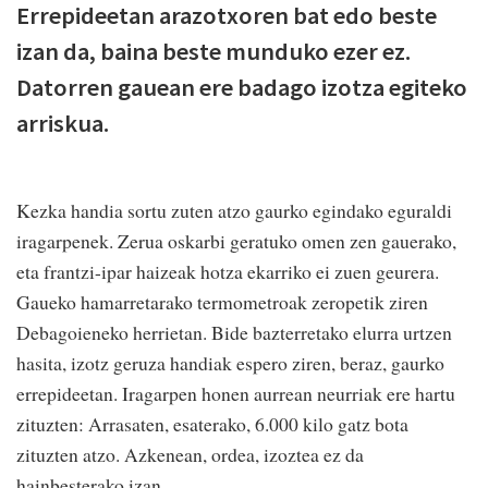
Errepideetan arazotxoren bat edo beste
izan da, baina beste munduko ezer ez.
Datorren gauean ere badago izotza egiteko
arriskua.
Kezka handia sortu zuten atzo gaurko egindako eguraldi
iragarpenek. Zerua oskarbi geratuko omen zen gauerako,
eta frantzi-ipar haizeak hotza ekarriko ei zuen geurera.
Gaueko hamarretarako termometroak zeropetik ziren
Debagoieneko herrietan. Bide bazterretako elurra urtzen
hasita, izotz geruza handiak espero ziren, beraz, gaurko
errepideetan. Iragarpen honen aurrean neurriak ere hartu
zituzten: Arrasaten, esaterako, 6.000 kilo gatz bota
zituzten atzo. Azkenean, ordea, izoztea ez da
hainbesterako izan.