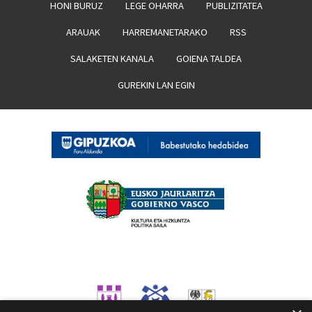
HONI BURUZ
LEGE OHARRA
PUBLIZITATEA
ARAUAK
HARREMANETARAKO
RSS
SALAKETEN KANALA
GOIENA TALDEA
GUREKIN LAN EGIN