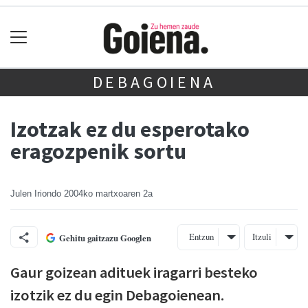
DEBAGOIENA
Izotzak ez du esperotako
eragozpenik sortu
Julen Iriondo
2004ko martxoaren 2a
Entzun
Itzuli
Gehitu gaitzazu Googlen
Gaur goizean adituek iragarri besteko
izotzik ez du egin Debagoienean.