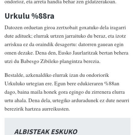
ondorioz, eta arreta handia behar zen gidatzerakoan.
Urkulu %88ra
Datozen orduetan giroa zertxobait goxatuko dela iragarri
dute adituek; elurrak urtzen jarraituko du beraz, eta izotz
arriskua ez da oraindik desagertu: datorren gauean egin
omen dezake. Dena den, Eusko Jaurlaritzak bertan behera
utzi du Babesgo Zibileko plangintza berezia.
Bestalde, azkenaldiko elurrak izan du ondoriorik
Urkuluko urtegian ere. Egun bere edukieraren %88an
dago, baina maila honek gora egingo du zirrenera elurra
urtu ahala. Dena dela, urtegiko arduradunek ez dute neurri
berezirik hartzea aurreikusten.
ALBISTEAK ESKUKO