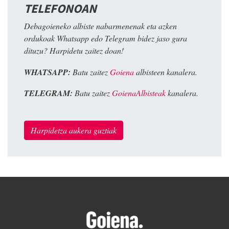
TELEFONOAN
Debagoieneko albiste nabarmenenak eta azken
ordukoak Whatsapp edo Telegram bidez jaso gura
dituzu? Harpidetu zaitez doan!
WHATSAPP:
Batu zaitez
Goiena
albisteen kanalera.
TELEGRAM:
Batu zaitez
GoienaAlbisteak
kanalera.
Harpidetza aukera guztiak