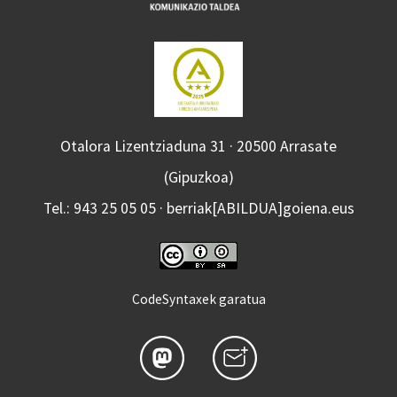
Otalora Lizentziaduna 31 · 20500 Arrasate
(Gipuzkoa)
Tel.: 943 25 05 05 · berriak[ABILDUA]goiena.eus
CodeSyntaxek garatua