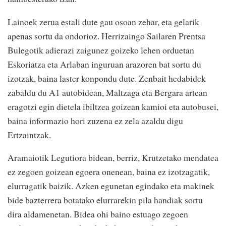
Lainoek zerua estali dute gau osoan zehar, eta gelarik
apenas sortu da ondorioz. Herrizaingo Sailaren Prentsa
Bulegotik adierazi zaigunez goizeko lehen orduetan
Eskoriatza eta Arlaban inguruan arazoren bat sortu du
izotzak, baina laster konpondu dute. Zenbait hedabidek
zabaldu du A1 autobidean, Maltzaga eta Bergara artean
eragotzi egin dietela ibiltzea goizean kamioi eta autobusei,
baina informazio hori zuzena ez zela azaldu digu
Ertzaintzak.
Aramaiotik Legutiora bidean, berriz, Krutzetako mendatea
ez zegoen goizean egoera onenean, baina ez izotzagatik,
elurragatik baizik. Azken egunetan egindako eta makinek
bide bazterrera botatako elurrarekin pila handiak sortu
dira aldamenetan. Bidea ohi baino estuago zegoen