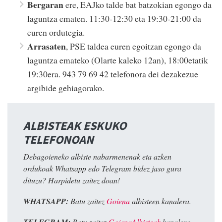
Bergaran
ere, EAJko talde bat batzokian egongo da
laguntza ematen. 11:30-12:30 eta 19:30-21:00 da
euren ordutegia.
Arrasaten
, PSE taldea euren egoitzan egongo da
laguntza emateko (Olarte kaleko 12an), 18:00etatik
19:30era. 943 79 69 42 telefonora dei dezakezue
argibide gehiagorako.
ALBISTEAK ESKUKO
TELEFONOAN
Debagoieneko albiste nabarmenenak eta azken
ordukoak Whatsapp edo Telegram bidez jaso gura
dituzu? Harpidetu zaitez doan!
WHATSAPP:
Batu zaitez
Goiena
albisteen kanalera.
TELEGRAM:
Batu zaitez
GoienaAlbisteak
kanalera.