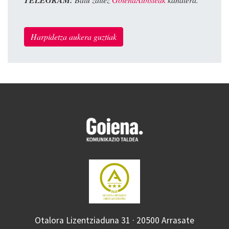
Harpidetza aukera guztiak
Otalora Lizentziaduna 31 · 20500 Arrasate