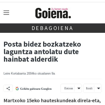
DEBAGOIENA
Posta bidez bozkatzeko
laguntza antolatu dute
hainbat alderdik
Leire Kortabarria
2004ko otsailaren 9a
Entzun
Itzuli
Gehitu gaitzazu Googlen
Martxoko 15eko hauteskundeak direla-eta,