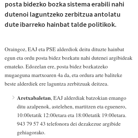
posta bidezko bozka sistema erabili nahi
dutenoi laguntzeko zerbitzua antolatu
dute ibarreko hainbat talde politikok.
Oraingoz, EAJ eta PSE alderdiok deitu dituzte hainbat
egun eta ordu posta bidez bozkatu nahi dutenei argibideak
emateko. Edozelan ere, posta bidez bozkatzeko
mugaeguna martxoaren 4a da, eta ordura arte baliteke
beste alderdiek ere laguntza zerbitzuak deitzea.
Aretxabaletan
, EAJ alderdiak batzokian emango
ditu azalpenok, astelehen, martitzen eta eguenero,
10:00etatik 12:00etara eta 18:00etatik 19:00etara.
943 79 57 43 telefonora dei dezakezue argibide
gehiagorako.