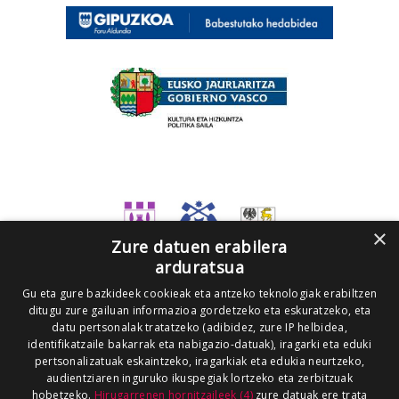
×
Zure datuen erabilera
arduratsua
Gu eta gure bazkideek cookieak eta antzeko teknologiak erabiltzen
ditugu zure gailuan informazioa gordetzeko eta eskuratzeko, eta
datu pertsonalak tratatzeko (adibidez, zure IP helbidea,
identifikatzaile bakarrak eta nabigazio-datuak), iragarki eta eduki
pertsonalizatuak eskaintzeko, iragarkiak eta edukia neurtzeko,
audientziaren inguruko ikuspegiak lortzeko eta zerbitzuak
hobetzeko.
Hirugarrenen hornitzaileek (4)
zure datuak ere trata