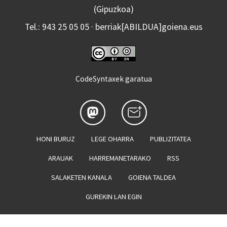
(Gipuzkoa)
Tel.: 943 25 05 05 · berriak[ABILDUA]goiena.eus
CodeSyntaxek garatua
HONI BURUZ
LEGE OHARRA
PUBLIZITATEA
ARAUAK
HARREMANETARAKO
RSS
SALAKETEN KANALA
GOIENA TALDEA
GUREKIN LAN EGIN