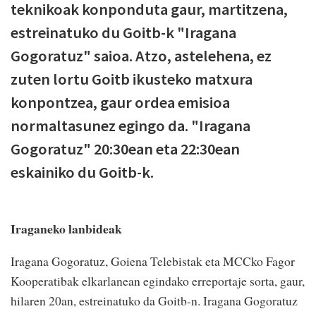
teknikoak konponduta gaur, martitzena,
estreinatuko du Goitb-k "Iragana
Gogoratuz" saioa. Atzo, astelehena, ez
zuten lortu Goitb ikusteko matxura
konpontzea, gaur ordea emisioa
normaltasunez egingo da. "Iragana
Gogoratuz" 20:30ean eta 22:30ean
eskainiko du Goitb-k.
Iraganeko lanbideak
Iragana Gogoratuz, Goiena Telebistak eta MCCko Fagor
Kooperatibak elkarlanean egindako erreportaje sorta, gaur,
hilaren 20an, estreinatuko da Goitb-n. Iragana Gogoratuz