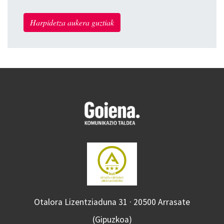
Harpidetza aukera guztiak
Otalora Lizentziaduna 31 · 20500 Arrasate
(Gipuzkoa)