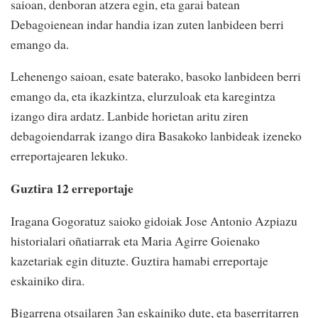
saioan, denboran atzera egin, eta garai batean
Debagoienean indar handia izan zuten lanbideen berri
emango da.
Lehenengo saioan, esate baterako, basoko lanbideen berri
emango da, eta ikazkintza, elurzuloak eta karegintza
izango dira ardatz. Lanbide horietan aritu ziren
debagoiendarrak izango dira Basakoko lanbideak izeneko
erreportajearen lekuko.
Guztira 12 erreportaje
Iragana Gogoratuz saioko gidoiak Jose Antonio Azpiazu
historialari oñatiarrak eta Maria Agirre Goienako
kazetariak egin dituzte. Guztira hamabi erreportaje
eskainiko dira.
Bigarrena otsailaren 3an eskainiko dute, eta baserritarren