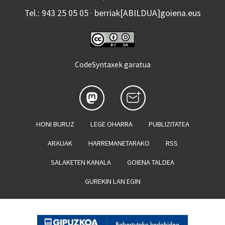
Tel.: 943 25 05 05 · berriak[ABILDUA]goiena.eus
CodeSyntaxek garatua
HONI BURUZ
LEGE OHARRA
PUBLIZITATEA
ARAUAK
HARREMANETARAKO
RSS
SALAKETEN KANALA
GOIENA TALDEA
GUREKIN LAN EGIN