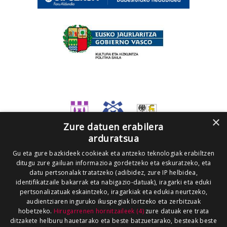
×
Zure datuen erabilera
arduratsua
Gu eta gure bazkideek cookieak eta antzeko teknologiak erabiltzen
ditugu zure gailuan informazioa gordetzeko eta eskuratzeko, eta
datu pertsonalak tratatzeko (adibidez, zure IP helbidea,
identifikatzaile bakarrak eta nabigazio-datuak), iragarki eta eduki
pertsonalizatuak eskaintzeko, iragarkiak eta edukia neurtzeko,
audientziaren inguruko ikuspegiak lortzeko eta zerbitzuak
hobetzeko.
Hirugarrenen hornitzaileek (4)
zure datuak ere trata
ditzakete helburu hauetarako eta beste batzuetarako, besteak beste