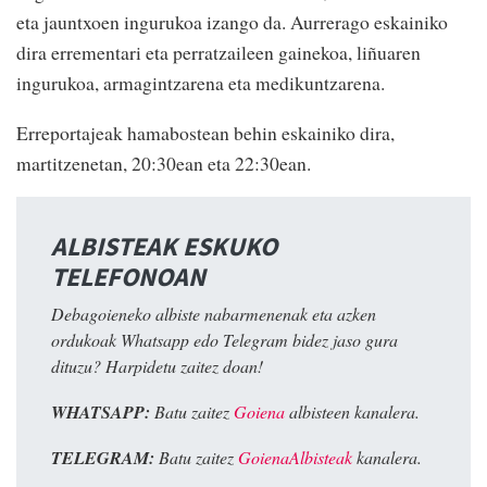
eta jauntxoen ingurukoa izango da. Aurrerago eskainiko
dira errementari eta perratzaileen gainekoa, liñuaren
ingurukoa, armagintzarena eta medikuntzarena.
Erreportajeak hamabostean behin eskainiko dira,
martitzenetan, 20:30ean eta 22:30ean.
ALBISTEAK ESKUKO
TELEFONOAN
Debagoieneko albiste nabarmenenak eta azken
ordukoak Whatsapp edo Telegram bidez jaso gura
dituzu? Harpidetu zaitez doan!
WHATSAPP:
Batu zaitez
Goiena
albisteen kanalera.
TELEGRAM:
Batu zaitez
GoienaAlbisteak
kanalera.