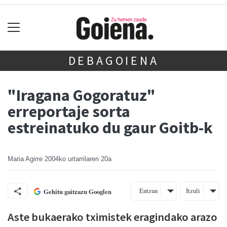
DEBAGOIENA
"Iragana Gogoratuz"
erreportaje sorta
estreinatuko du gaur Goitb-k
Maria Agirre
2004ko urtarrilaren 20a
Entzun
Itzuli
Gehitu gaitzazu Googlen
Aste bukaerako tximistek eragindako arazo