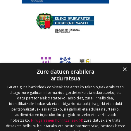
×
Zure datuen erabilera
arduratsua
Gu eta gure bazkideek cookieak eta antzeko teknologiak erabiltzen
ditugu zure gailuan informazioa gordetzeko eta eskuratzeko, eta
datu pertsonalak tratatzeko (adibidez, zure IP helbidea,
identifikatzaile bakarrak eta nabigazio-datuak), iragarki eta eduki
pertsonalizatuak eskaintzeko, iragarkiak eta edukia neurtzeko,
audientziaren inguruko ikuspegiak lortzeko eta zerbitzuak
hobetzeko.
Hirugarrenen hornitzaileek (4)
zure datuak ere trata
ditzakete helburu hauetarako eta beste batzuetarako, besteak beste