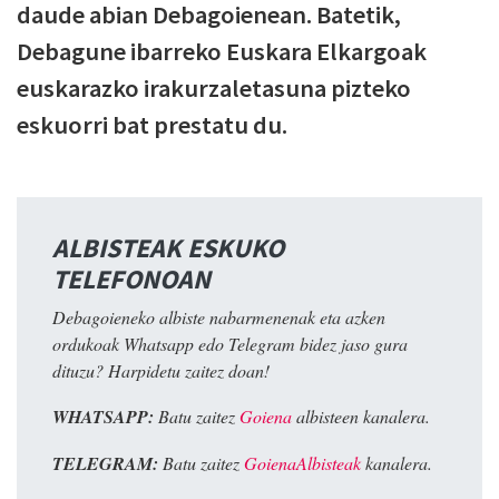
daude abian Debagoienean. Batetik,
Debagune ibarreko Euskara Elkargoak
euskarazko irakurzaletasuna pizteko
eskuorri bat prestatu du.
ALBISTEAK ESKUKO
TELEFONOAN
Debagoieneko albiste nabarmenenak eta azken
ordukoak Whatsapp edo Telegram bidez jaso gura
dituzu? Harpidetu zaitez doan!
WHATSAPP:
Batu zaitez
Goiena
albisteen kanalera.
TELEGRAM:
Batu zaitez
GoienaAlbisteak
kanalera.