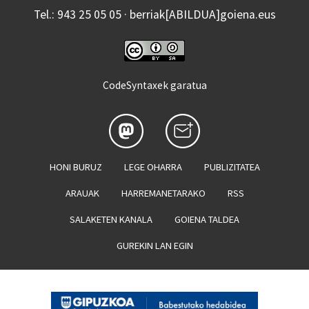
Tel.: 943 25 05 05 · berriak[ABILDUA]goiena.eus
CodeSyntaxek garatua
HONI BURUZ
LEGE OHARRA
PUBLIZITATEA
ARAUAK
HARREMANETARAKO
RSS
SALAKETEN KANALA
GOIENA TALDEA
GUREKIN LAN EGIN