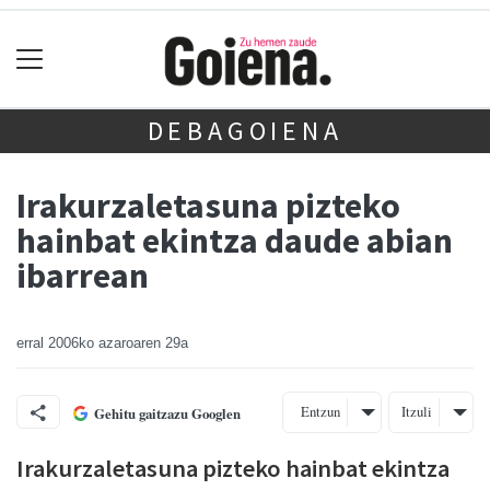
DEBAGOIENA
Irakurzaletasuna pizteko
hainbat ekintza daude abian
ibarrean
erral
2006ko azaroaren 29a
Entzun
Itzuli
Gehitu gaitzazu Googlen
Irakurzaletasuna pizteko hainbat ekintza