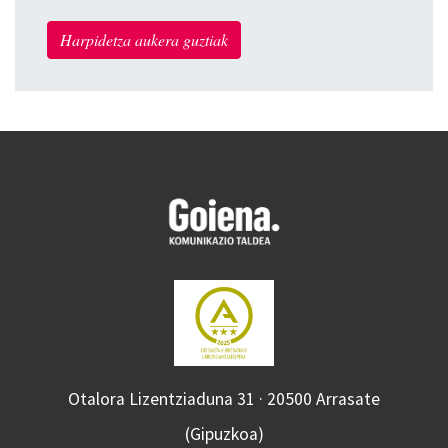
Harpidetza aukera guztiak
Otalora Lizentziaduna 31 · 20500 Arrasate
(Gipuzkoa)