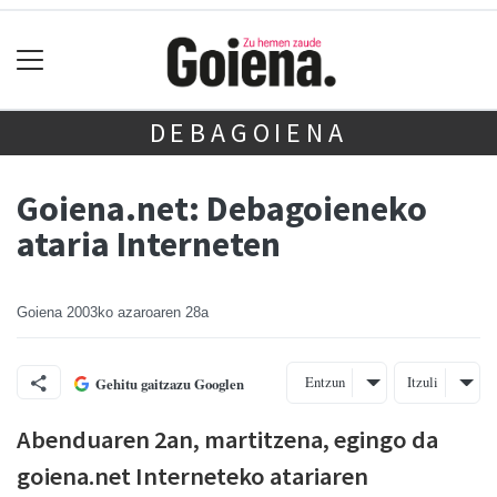
DEBAGOIENA
Goiena.net: Debagoieneko
ataria Interneten
Goiena
2003ko azaroaren 28a
Entzun
Itzuli
Gehitu gaitzazu Googlen
Abenduaren 2an, martitzena, egingo da
goiena.net Interneteko atariaren