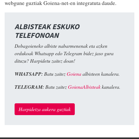
webgune guztiak Goiena-net-en integratuta daude.
ALBISTEAK ESKUKO
TELEFONOAN
Debagoieneko albiste nabarmenenak eta azken
ordukoak Whatsapp edo Telegram bidez jaso gura
dituzu? Harpidetu zaitez doan!
WHATSAPP:
Batu zaitez
Goiena
albisteen kanalera.
TELEGRAM:
Batu zaitez
GoienaAlbisteak
kanalera.
Harpidetza aukera guztiak