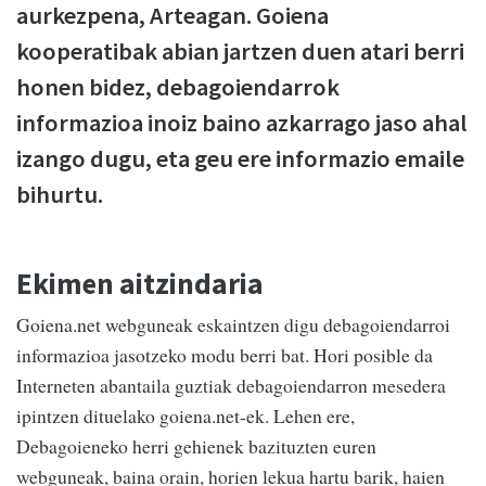
aurkezpena, Arteagan. Goiena
kooperatibak abian jartzen duen atari berri
honen bidez, debagoiendarrok
informazioa inoiz baino azkarrago jaso ahal
izango dugu, eta geu ere informazio emaile
bihurtu.
Ekimen aitzindaria
Goiena.net webguneak eskaintzen digu debagoiendarroi
informazioa jasotzeko modu berri bat. Hori posible da
Interneten abantaila guztiak debagoiendarron mesedera
ipintzen dituelako goiena.net-ek. Lehen ere,
Debagoieneko herri gehienek bazituzten euren
webguneak, baina orain, horien lekua hartu barik, haien