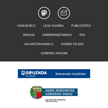
HONI BURUZ
LEGE OHARRA
PUBLIZITATEA
ARAUAK
HARREMANETARAKO
RSS
SALAKETEN KANALA
GOIENA TALDEA
GUREKIN LAN EGIN