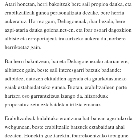
Atari honetan, herri bakoitzak bere sail propioa dauka, eta
erabiltzaileak gunea pertsonalizatu dezake, bere herria
aukeratuz. Horrez gain, Debagoienak, ibar bezala, bere
azpi-ataria dauka goiena.net-en, eta ibar osoari dagozkion
albiste eta erreportajeak irakurtzeko aukera du, norbere
herrikoetaz gain.
Bai herri bakoitzean, bai eta Debagoienerako atarian ere,
albisteez gain, beste sail interesgarri batzuk badaude:
adibidez, datozen ekitaldien agenda eta gaurkotasuneko
gaiak eztabaidatzeko gunea. Biotan, erabiltzaileen parte
hartzea oso garrantzitsua izango da, hitzorduak
proposatuz zein eztabaidetan iritzia emanaz.
Erabiltzaileak bidalitako erantzuna bat-batean agertuko da
webgunean, beste erabiltzaile batzuek eztabaidatu ahal
dezaten. Honekin guztiarekin, ibarrekoentzako topagune