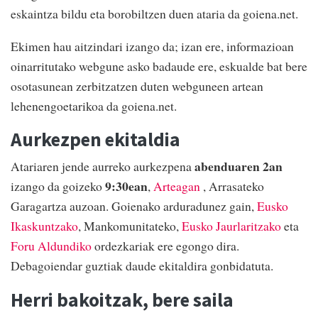
eskaintza bildu eta borobiltzen duen ataria da goiena.net.
Ekimen hau aitzindari izango da; izan ere, informazioan
oinarritutako webgune asko badaude ere, eskualde bat bere
osotasunean zerbitzatzen duten webguneen artean
lehenengoetarikoa da goiena.net.
Aurkezpen ekitaldia
abenduaren 2an
Atariaren jende aurreko aurkezpena
9:30ean
izango da goizeko
,
Arteagan
, Arrasateko
Garagartza auzoan. Goienako arduradunez gain,
Eusko
Ikaskuntzako
, Mankomunitateko,
Eusko Jaurlaritzako
eta
Foru Aldundiko
ordezkariak ere egongo dira.
Debagoiendar guztiak daude ekitaldira gonbidatuta.
Herri bakoitzak, bere saila