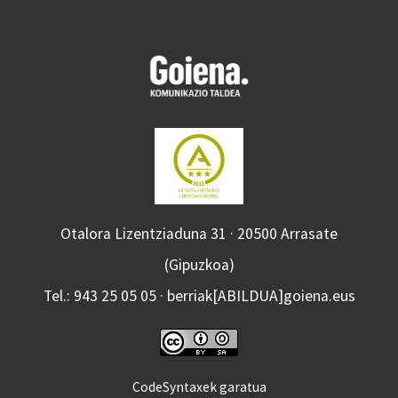
Otalora Lizentziaduna 31 · 20500 Arrasate
(Gipuzkoa)
Tel.: 943 25 05 05 · berriak[ABILDUA]goiena.eus
CodeSyntaxek garatua