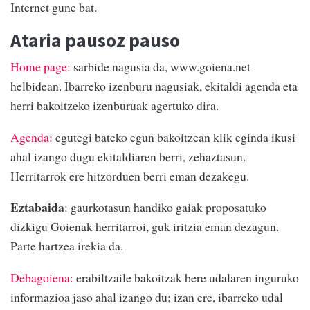
Internet gune bat.
Ataria pausoz pauso
Home page:
sarbide nagusia da, www.goiena.net
helbidean. Ibarreko izenburu nagusiak, ekitaldi agenda eta
herri bakoitzeko izenburuak agertuko dira.
Agenda:
egutegi bateko egun bakoitzean klik eginda ikusi
ahal izango dugu ekitaldiaren berri, zehaztasun.
Herritarrok ere hitzorduen berri eman dezakegu.
Eztabaida
: gaurkotasun handiko gaiak proposatuko
dizkigu Goienak herritarroi, guk iritzia eman dezagun.
Parte hartzea irekia da.
Debagoiena:
erabiltzaile bakoitzak bere udalaren inguruko
informazioa jaso ahal izango du; izan ere, ibarreko udal