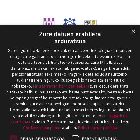
×
Zure datuen erabilera
arduratsua
Gu eta gure bazkideek cookieak eta antzeko teknologiak erabiltzen
ditugu zure gailuan informazioa gordetzeko eta eskuratzeko, eta
datu pertsonalak tratatzeko (adibidez, zure IP helbidea,
identifikatzaile bakarrak eta nabigazio-datuak), iragarki eta eduki
pertsonalizatuak eskaintzeko, iragarkiak eta edukia neurtzeko,
audientziaren inguruko ikuspegiak lortzeko eta zerbitzuak
hobetzeko.
Hirugarrenen hornitzaileek (4)
zure datuak ere trata
ditzakete helburu hauetarako eta beste batzuetarako, besteak beste
kokapen geografiko zehatzeko datuak eta gailuaren ezaugarriak
erabiliz. Zure aukerak webgune honi soilik aplikatzen zaizkio.
Hornitzaile batzuek baimena beharrean interes legitimoa oinarri
gisa erabil dezakete; aurka egiteko eskubidea duzu
Iragarkien
ezarpenak
atalean. Zure baimena edozein unetan ken dezakezu
Cookieen ezarpenak
atalean.
Pribatutasun-politika
BEHAR-BEHARREZKOA
ERRENDIMENDUA