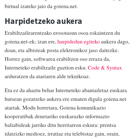
birtual izateko jaio da goiena.net.
Harpidetzeko aukera
Erabiltzailearentzako erosotasun osoa eskaintzen du
goiena.net-ek; izan ere,
harpidedun egiteko
aukera dago,
doan, eta albisteak posta elektronikoz jaso daitezke.
Horrez gain, softwarea erabiltzen oso erraza da,
Interneteko erabiltzaile guztion esku.
Code & Syntax
arduratzen da atariaren alde teknikoaz.
Eta ez da ahaztu behar Interneteko abantailetaz euskara
hutsean gozatzeko aukera ere ematen digula goiena.net
atariak. Modu horretara, Goiena komunikazio
kooperatibak denetariko euskarazko informazio
baliabideak jarriko ditu herritarron eskura: prentsa
idatzizko medioez, irratiaz eta telebistaz gain, orain,