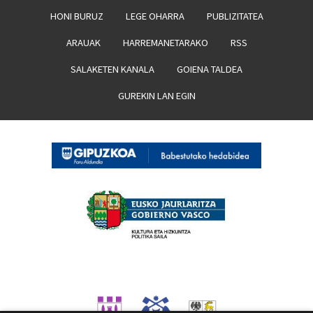
HONI BURUZ
LEGE OHARRA
PUBLIZITATEA
ARAUAK
HARREMANETARAKO
RSS
SALAKETEN KANALA
GOIENA TALDEA
GUREKIN LAN EGIN