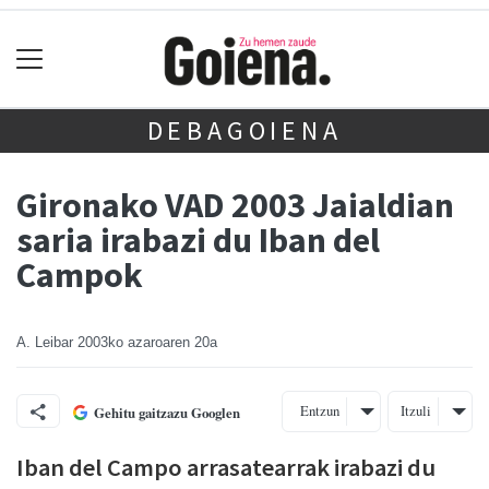
DEBAGOIENA
Gironako VAD 2003 Jaialdian
saria irabazi du Iban del
Campok
A. Leibar
2003ko azaroaren 20a
Entzun
Itzuli
Gehitu gaitzazu Googlen
Iban del Campo arrasatearrak irabazi du