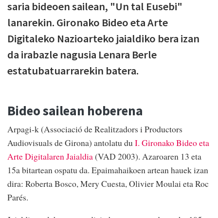
saria bideoen sailean, "Un tal Eusebi"
lanarekin. Gironako Bideo eta Arte
Digitaleko Nazioarteko jaialdiko bera izan
da irabazle nagusia Lenara Berle
estatubatuarrarekin batera.
Bideo sailean hoberena
Arpagi-k (Associació de Realitzadors i Productors
Audiovisuals de Girona) antolatu du
I. Gironako Bideo eta
Arte Digitalaren Jaialdia
(VAD 2003). Azaroaren 13 eta
15a bitartean ospatu da. Epaimahaikoen artean hauek izan
dira: Roberta Bosco, Mery Cuesta, Olivier Moulai eta Roc
Parés.