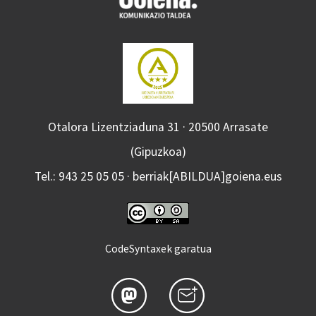
Otalora Lizentziaduna 31 · 20500 Arrasate
(Gipuzkoa)
Tel.: 943 25 05 05 · berriak[ABILDUA]goiena.eus
CodeSyntaxek garatua