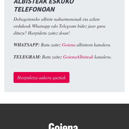
ALBISTEAK ESKUKO
TELEFONOAN
Debagoieneko albiste nabarmenenak eta azken
ordukoak Whatsapp edo Telegram bidez jaso gura
dituzu? Harpidetu zaitez doan!
WHATSAPP:
Batu zaitez
Goiena
albisteen kanalera.
TELEGRAM:
Batu zaitez
GoienaAlbisteak
kanalera.
Harpidetza aukera guztiak