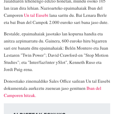
Jaialdiaren lehenengo edizio honetan, mundu osoko 105
lan izan dira lehian. Nazioarteko epaimahaiak Iban del
Camporen
Un tal Eusebi
lana saritu du. Bai Lenara Berle
eta bai Iban del Campok 2.000 euroko sari bana jaso dute.
Bestalde, epaimahaiak jasotako lan kopurua handia eta
anitza azpimarratu du. Gainera, 600 euroko hiru bigarren
sari ere banatu ditu epaimahaiak: Belén Montero eta Juan
Lestaren "Twin Power"; David Crawford-en "Stop Motion
Studies"; eta "Inter/faz/inter ySlot", Kenneth Ruso eta
Jordi Puig-rena.
Donostiako zinemaldiko Sales Office sailean Un tal Eusebi
dokumentala aurkeztu zuenean jaso genituen
Iban del
Camporen hitzak.