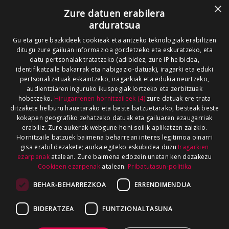
×
Zure datuen erabilera
arduratsua
Gu eta gure bazkideek cookieak eta antzeko teknologiak erabiltzen
ditugu zure gailuan informazioa gordetzeko eta eskuratzeko, eta
datu pertsonalak tratatzeko (adibidez, zure IP helbidea,
identifikatzaile bakarrak eta nabigazio-datuak), iragarki eta eduki
pertsonalizatuak eskaintzeko, iragarkiak eta edukia neurtzeko,
audientziaren inguruko ikuspegiak lortzeko eta zerbitzuak
hobetzeko.
Hirugarrenen hornitzaileek (4)
zure datuak ere trata
ditzakete helburu hauetarako eta beste batzuetarako, besteak beste
kokapen geografiko zehatzeko datuak eta gailuaren ezaugarriak
erabiliz. Zure aukerak webgune honi soilik aplikatzen zaizkio.
Hornitzaile batzuek baimena beharrean interes legitimoa oinarri
gisa erabil dezakete; aurka egiteko eskubidea duzu
Iragarkien
ezarpenak
atalean. Zure baimena edozein unetan ken dezakezu
Cookieen ezarpenak
atalean.
Pribatutasun-politika
BEHAR-BEHARREZKOA
ERRENDIMENDUA
BIDERATZEA
FUNTZIONALTASUNA