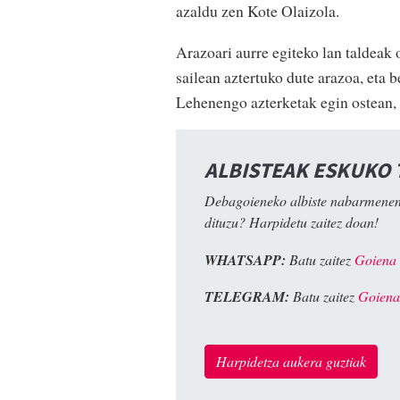
azaldu zen Kote Olaizola.
Arazoari aurre egiteko lan taldeak
sailean aztertuko dute arazoa, eta 
Lehenengo azterketak egin ostean, b
ALBISTEAK ESKUKO
Debagoieneko albiste nabarmenen
dituzu? Harpidetu zaitez doan!
WHATSAPP:
Batu zaitez
Goiena
TELEGRAM:
Batu zaitez
Goiena
Harpidetza aukera guztiak