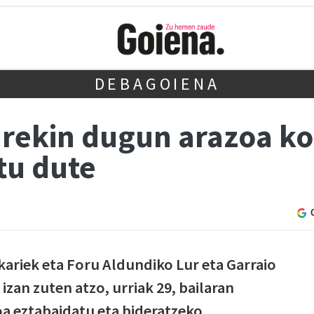
DEBAGOIENA
arekin dugun arazoa k
tu dute
ariek eta Foru Aldundiko Lur eta Garraio
izan zuten atzo, urriak 29, bailaran
a eztabaidatu eta bideratzeko.