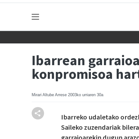
Ibarrean garraio
konpromisoa har
Mirari Altube Arrese
2003ko urriaren 30a
Ibarreko udaletako ordezk
Saileko zuzendariak bilera 
garraioarekin dugun arazo