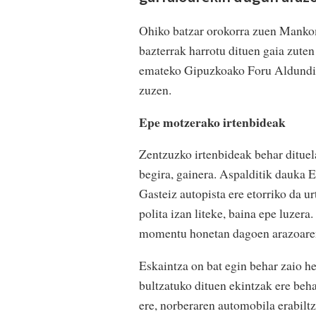
Ohiko batzar orokorra zuen Mankom
bazterrak harrotu dituen gaia zute
emateko Gipuzkoako Foru Aldundiko
zuzen.
Epe motzerako irtenbideak
Zentzuzko irtenbideak behar dituel
begira, gainera. Aspalditik dauka E
Gasteiz autopista ere etorriko da u
polita izan liteke, baina epe luzera
momentu honetan dagoen arazoare
Eskaintza on bat egin behar zaio her
bultzatuko dituen ekintzak ere beha
ere, norberaren automobila erabiltz