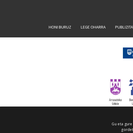
HONI BURUZ
LEGE OHARRA
PUBLIZIT
Gu eta gure
gordet