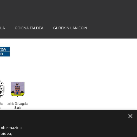
ALA
GOIENA TALDEA
GUREKIN LAN EGIN
×
 informazioa
lbidea,