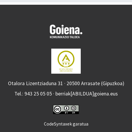
Otalora Lizentziaduna 31 · 20500 Arrasate (Gipuzkoa)
Tel.: 943 25 05 05 · berriak[ABILDUA]goiena.eus
CodeSyntaxek garatua