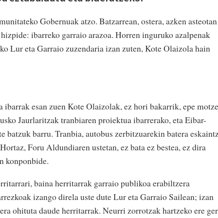
unitateko Gobernuak atzo. Batzarrean, ostera, azken asteotan
n hizpide: ibarreko garraio arazoa. Horren inguruko azalpenak
 Lur eta Garraio zuzendaria izan zuten, Kote Olaizola hain
a ibarrak esan zuen Kote Olaizolak, ez hori bakarrik, epe motz
usko Jaurlaritzak tranbiaren proiektua ibarrerako, eta Eibar-
rte batzuk barru. Tranbia, autobus zerbitzuarekin batera eskaint
. Hortaz, Foru Aldundiaren ustetan, ez bata ez bestea, ez dira
n konponbide.
ritarrari, baina herritarrak garraio publikoa erabiltzera
rrezkoak izango direla uste dute Lur eta Garraio Sailean; izan
era ohituta daude herritarrak. Neurri zorrotzak hartzeko ere ger