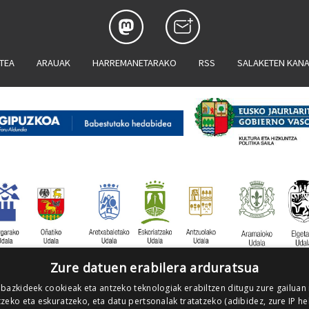
ATEA
ARAUAK
HARREMANETARAKO
RSS
SALAKETEN KAN
Zure datuen erabilera arduratsua
 bazkideek cookieak eta antzeko teknologiak erabiltzen ditugu zure gailuan
zeko eta eskuratzeko, eta datu pertsonalak tratatzeko (adibidez, zure IP he