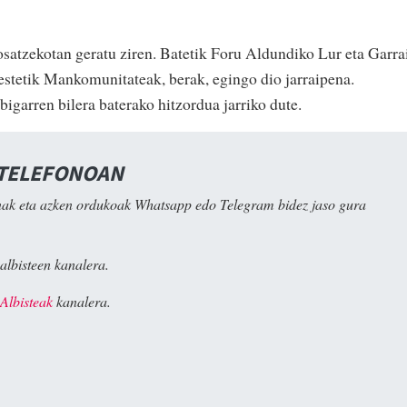
 osatzekotan geratu ziren. Batetik Foru Aldundiko Lur eta Garra
bestetik Mankomunitateak, berak, egingo dio jarraipena.
igarren bilera baterako hitzordua jarriko dute.
 TELEFONOAN
ak eta azken ordukoak Whatsapp edo Telegram bidez jaso gura
albisteen kanalera.
Albisteak
kanalera.