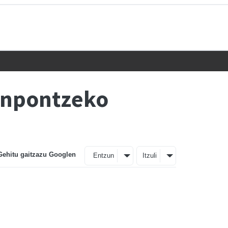
onpontzeko
Gehitu gaitzazu Googlen
Entzun
Itzuli