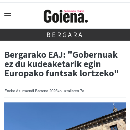
BERGARA
Bergarako EAJ: "Gobernuak
ez du kudeaketarik egin
Europako funtsak lortzeko"
Eneko Azurmendi Barrena
2026ko uztailaren 7a