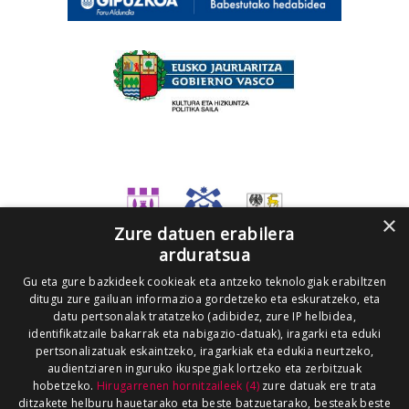
×
Zure datuen erabilera
arduratsua
Gu eta gure bazkideek cookieak eta antzeko teknologiak erabiltzen
ditugu zure gailuan informazioa gordetzeko eta eskuratzeko, eta
datu pertsonalak tratatzeko (adibidez, zure IP helbidea,
identifikatzaile bakarrak eta nabigazio-datuak), iragarki eta eduki
pertsonalizatuak eskaintzeko, iragarkiak eta edukia neurtzeko,
audientziaren inguruko ikuspegiak lortzeko eta zerbitzuak
hobetzeko.
Hirugarrenen hornitzaileek (4)
zure datuak ere trata
ditzakete helburu hauetarako eta beste batzuetarako, besteak beste