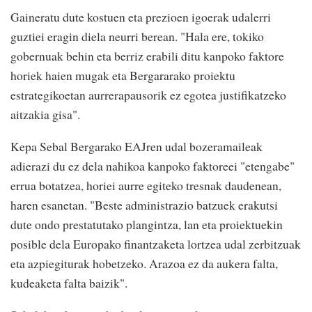
Gaineratu dute kostuen eta prezioen igoerak udalerri
guztiei eragin diela neurri berean. "Hala ere, tokiko
gobernuak behin eta berriz erabili ditu kanpoko faktore
horiek haien mugak eta Bergararako proiektu
estrategikoetan aurrerapausorik ez egotea justifikatzeko
aitzakia gisa".
Kepa Sebal Bergarako EAJren udal bozeramaileak
adierazi du ez dela nahikoa kanpoko faktoreei "etengabe"
errua botatzea, horiei aurre egiteko tresnak daudenean,
haren esanetan. "Beste administrazio batzuek erakutsi
dute ondo prestatutako plangintza, lan eta proiektuekin
posible dela Europako finantzaketa lortzea udal zerbitzuak
eta azpiegiturak hobetzeko. Arazoa ez da aukera falta,
kudeaketa falta baizik".