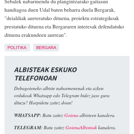
Sebalek nabarmendu du plangintzarako gaitasun
handiagoa duen Udal baten beharra duela Bergarak,
"deialdiak aurreratuko dituena, proiektu estrategikoak
prestatuko dituena eta Bergararen interesak defendatuko
dituena erakundeen aurrean".
POLITIKA
BERGARA
ALBISTEAK ESKUKO
TELEFONOAN
Debagoieneko albiste nabarmenenak eta azken
ordukoak Whatsapp edo Telegram bidez jaso gura
dituzu? Harpidetu zaitez doan!
WHATSAPP:
Batu zaitez
Goiena
albisteen kanalera.
TELEGRAM:
Batu zaitez
GoienaAlbisteak
kanalera.