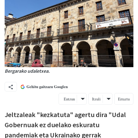
Bergarako udaletxea.
Gehitu gaitzazu Googlen
Entzun
Itzuli
Erraztu
Jeltzaleak "kezkatuta" agertu dira "Udal
Gobernuak ez duelako eskuratu
pandemiak eta Ukrainako gerrak