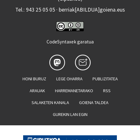
Tel.: 943 25 05 05 · berriak[ABILDUA]goiena.eus
CodeSyntaxek garatua
HONI BURUZ
LEGE OHARRA
PUBLIZITATEA
ARAUAK
HARREMANETARAKO
RSS
SALAKETEN KANALA
GOIENA TALDEA
GUREKIN LAN EGIN