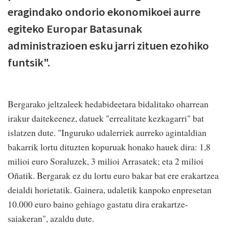
eragindako ondorio ekonomikoei aurre
egiteko Europar Batasunak
administrazioen esku jarri zituen ezohiko
funtsik".
Bergarako jeltzaleek hedabideetara bidalitako oharrean
irakur daitekeenez, datuek "errealitate kezkagarri" bat
islatzen dute. "Inguruko udalerriek aurreko agintaldian
bakarrik lortu dituzten kopuruak honako hauek dira: 1,8
milioi euro Soraluzek, 3 milioi Arrasatek; eta 2 milioi
Oñatik. Bergarak ez du lortu euro bakar bat ere erakartzea
deialdi horietatik. Gainera, udaletik kanpoko enpresetan
10.000 euro baino gehiago gastatu dira erakartze-
saiakeran", azaldu dute.