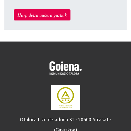
Harpidetza aukera guztiak
Otalora Lizentziaduna 31 · 20500 Arrasate
(Gipuzkoa)