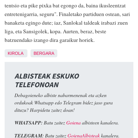
tentsio eta pike pixka bat egongo da, baina ikusleentzat
entretenigarria, seguru". Finaletako partiduen ostean, sari
banaketa egingo dute; iaz, Sanlokal taldeak irabazi zuen
liga, eta Sansigolek, kopa. Aurten, beraz, beste
batzuendako izango dira garaikur horiek.
KIROLA
BERGARA
ALBISTEAK ESKUKO
TELEFONOAN
Debagoieneko albiste nabarmenenak eta azken
ordukoak Whatsapp edo Telegram bidez jaso gura
dituzu? Harpidetu zaitez doan!
WHATSAPP:
Batu zaitez
Goiena
albisteen kanalera.
TELEGRAM:
Batu zaitez
GoienaAlbisteak
kanalera.