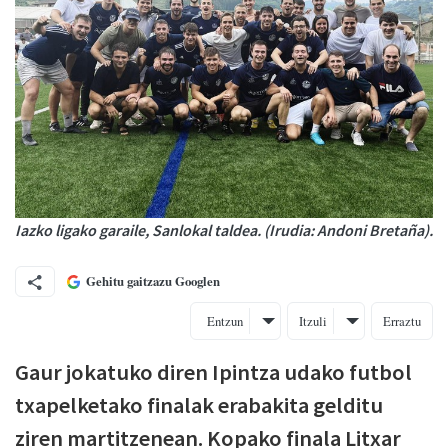
Iazko ligako garaile, Sanlokal taldea. (Irudia: Andoni Bretaña).
Gehitu gaitzazu Googlen
Entzun
Itzuli
Erraztu
Gaur jokatuko diren Ipintza udako futbol
txapelketako finalak erabakita gelditu
ziren martitzenean. Kopako finala Litxar