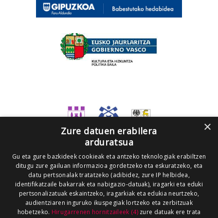
×
Zure datuen erabilera
arduratsua
Gu eta gure bazkideek cookieak eta antzeko teknologiak erabiltzen
ditugu zure gailuan informazioa gordetzeko eta eskuratzeko, eta
datu pertsonalak tratatzeko (adibidez, zure IP helbidea,
identifikatzaile bakarrak eta nabigazio-datuak), iragarki eta eduki
pertsonalizatuak eskaintzeko, iragarkiak eta edukia neurtzeko,
audientziaren inguruko ikuspegiak lortzeko eta zerbitzuak
hobetzeko.
Hirugarrenen hornitzaileek (4)
zure datuak ere trata