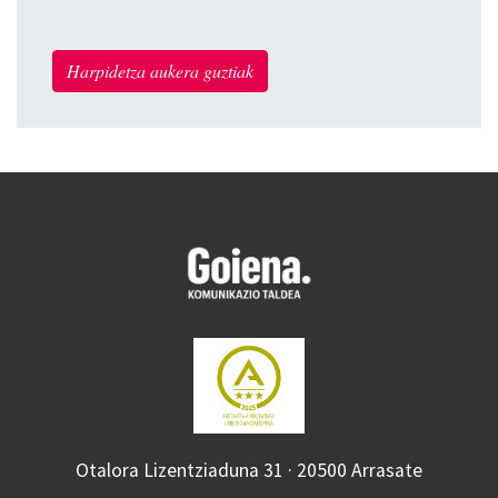
Harpidetza aukera guztiak
Otalora Lizentziaduna 31 · 20500 Arrasate