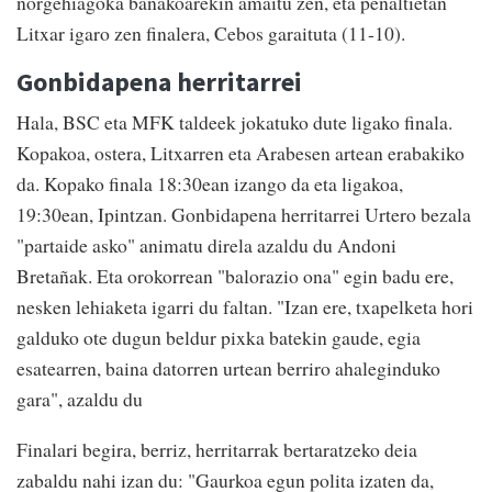
norgehiagoka banakoarekin amaitu zen, eta penaltietan
Litxar igaro zen finalera, Cebos garaituta (11-10).
Gonbidapena herritarrei
Hala, BSC eta MFK taldeek jokatuko dute ligako finala.
Kopakoa, ostera, Litxarren eta Arabesen artean erabakiko
da. Kopako finala 18:30ean izango da eta ligakoa,
19:30ean, Ipintzan. Gonbidapena herritarrei Urtero bezala
"partaide asko" animatu direla azaldu du Andoni
Bretañak. Eta orokorrean "balorazio ona" egin badu ere,
nesken lehiaketa igarri du faltan. "Izan ere, txapelketa hori
galduko ote dugun beldur pixka batekin gaude, egia
esatearren, baina datorren urtean berriro ahaleginduko
gara", azaldu du
Finalari begira, berriz, herritarrak bertaratzeko deia
zabaldu nahi izan du: "Gaurkoa egun polita izaten da,