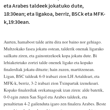
eta Arabes taldeek jokatuko dute,
18:30ean; eta ligakoa, berriz, BSCk eta MFK-
k,19:30ean.
Aurten, hamabost talde aritu dira nor baino nor gehiago.
Multzokako fasea jokatu ostean, talderik onenak ligarako
sailkatu ziren, eta gainontzekoek kopa jokatu dute. Bi
lehiaketetako zortzi talde onenek ligako eta kopako
finalerdiak jokatu dituzte; hain zuzen, martitzenean.
Ligan, BSC taldeak 6-0 irabazi zion LH Artaldeari, eta
MFK-k, berriz, 3-2 irabazi zion Txinpartak izenekoari.
Kopako finalerdiak orekatuagoak izan ziren: alde batetik,
0-0 egin zuten San Sigol eta Arabes taldeek, eta
penaltietan 4-2 gailenduta igaro zen finalera Arabes. Beste