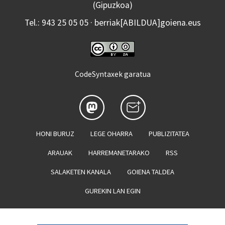
(Gipuzkoa)
Tel.: 943 25 05 05 · berriak[ABILDUA]goiena.eus
CodeSyntaxek garatua
HONI BURUZ
LEGE OHARRA
PUBLIZITATEA
ARAUAK
HARREMANETARAKO
RSS
SALAKETEN KANALA
GOIENA TALDEA
GUREKIN LAN EGIN