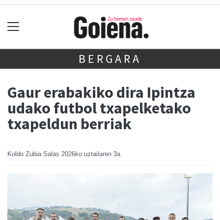
BERGARA
Gaur erabakiko dira Ipintza
udako futbol txapelketako
txapeldun berriak
Koldo Zubia Salas
2026ko uztailaren 3a