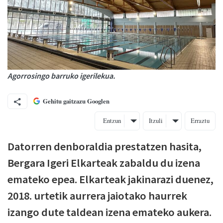
Agorrosingo barruko igerilekua.
Gehitu gaitzazu Googlen
Entzun
Itzuli
Erraztu
Datorren denboraldia prestatzen hasita,
Bergara Igeri Elkarteak zabaldu du izena
emateko epea. Elkarteak jakinarazi duenez,
2018. urtetik aurrera jaiotako haurrek
izango dute taldean izena emateko aukera.