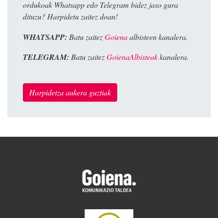
ordukoak Whatsapp edo Telegram bidez jaso gura
dituzu? Harpidetu zaitez doan!
WHATSAPP:
Batu zaitez
Goiena
albisteen kanalera.
TELEGRAM:
Batu zaitez
GoienaAlbisteak
kanalera.
Harpidetza aukera guztiak