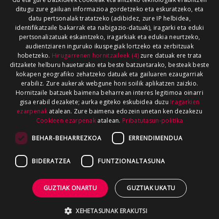
ditugu zure gailuan informazioa gordetzeko eta eskuratzeko, eta
datu pertsonalak tratatzeko (adibidez, zure IP helbidea,
identifikatzaile bakarrak eta nabigazio-datuak), iragarki eta eduki
pertsonalizatuak eskaintzeko, iragarkiak eta edukia neurtzeko,
audientziaren inguruko ikuspegiak lortzeko eta zerbitzuak
hobetzeko.
Hirugarrenen hornitzaileek (4)
zure datuak ere trata
ditzakete helburu hauetarako eta beste batzuetarako, besteak beste
kokapen geografiko zehatzeko datuak eta gailuaren ezaugarriak
erabiliz. Zure aukerak webgune honi soilik aplikatzen zaizkio.
Hornitzaile batzuek baimena beharrean interes legitimoa oinarri
gisa erabil dezakete; aurka egiteko eskubidea duzu
Iragarkien
ezarpenak
atalean. Zure baimena edozein unetan ken dezakezu
Cookieen ezarpenak
atalean.
Pribatutasun-politika
BEHAR-BEHARREZKOA
ERRENDIMENDUA
BIDERATZEA
FUNTZIONALTASUNA
GUZTIAK ONARTU
GUZTIAK UKATU
XEHETASUNAK ERAKUTSI