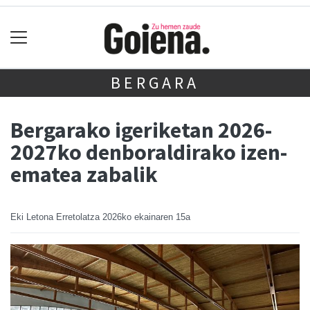
BERGARA
Bergarako igeriketan 2026-
2027ko denboraldirako izen-
ematea zabalik
Eki Letona Erretolatza
2026ko ekainaren 15a