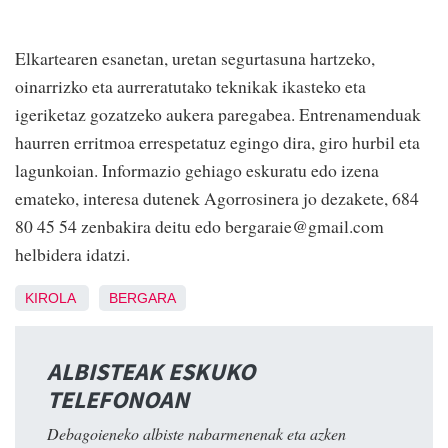
Elkartearen esanetan, uretan segurtasuna hartzeko,
oinarrizko eta aurreratutako teknikak ikasteko eta
igeriketaz gozatzeko aukera paregabea. Entrenamenduak
haurren erritmoa errespetatuz egingo dira, giro hurbil eta
lagunkoian. Informazio gehiago eskuratu edo izena
emateko, interesa dutenek Agorrosinera jo dezakete, 684
80 45 54 zenbakira deitu edo bergaraie@gmail.com
helbidera idatzi.
KIROLA
BERGARA
ALBISTEAK ESKUKO
TELEFONOAN
Debagoieneko albiste nabarmenenak eta azken