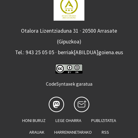
Otalora Lizentziaduna 31 · 20500 Arrasate
(Gipuzkoa)
Tel.: 943 25 05 05 · berriak[ABILDUA]goiena.eus
CodeSyntaxek garatua
HONI BURUZ
LEGE OHARRA
PUBLIZITATEA
ARAUAK
HARREMANETARAKO
RSS