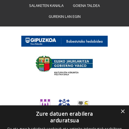
SALAKETEN KANALA
GOIENA TALDEA
GUREKIN LAN EGIN
×
Zure datuen erabilera
arduratsua
Gu eta gure bazkideek cookieak eta antzeko teknologiak erabiltzen