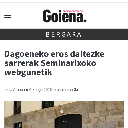
BERGARA
Dagoeneko eros daitezke
sarrerak Seminarixoko
webgunetik
Idoia Aranbarri Arzuaga
2026ko ekainaren 3a