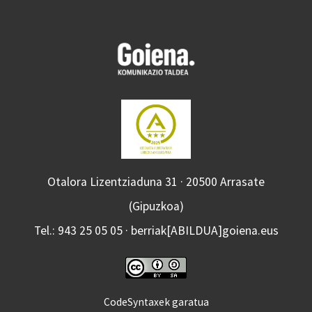
Otalora Lizentziaduna 31 · 20500 Arrasate
(Gipuzkoa)
Tel.: 943 25 05 05 · berriak[ABILDUA]goiena.eus
CodeSyntaxek garatua