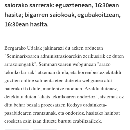
saiorako sarrerak: eguaztenean, 16:30ean
hasita; bigarren saiokoak, egubakoitzean,
16:30ean hasita.
Bergarako Udalak jakinarazi du azken orduetan
"Seminarixoaren administrazioarekin zerikusirik ez duten
arrazoiengatik", Seminarixoaren webgunean "arazo
tekniko larriak" atzeman direla, eta horrenbestez ekitaldi
guztien online salmenta eten dute eta webgunea aldi
baterako itxi dute, mantentze moduan. Azaldu dutenez,
detektatu duten "akats teknikoaren ondorioz", sistemak ez
ditu behar bezala prozesatzen Redsys ordainketa-
pasabidearen erantzunak, eta ondorioz, hasitako hainbat
erosketa ezin izan dituzte burutu erabiltzaileek.