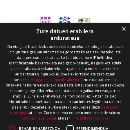
×
Zure datuen erabilera
arduratsua
Gu eta gure bazkideek cookieak eta antzeko teknologiak erabiltzen
ditugu zure gailuan informazioa gordetzeko eta eskuratzeko, eta
datu pertsonalak tratatzeko (adibidez, zure IP helbidea,
identifikatzaile bakarrak eta nabigazio-datuak), iragarki eta eduki
pertsonalizatuak eskaintzeko, iragarkiak eta edukia neurtzeko,
audientziaren inguruko ikuspegiak lortzeko eta zerbitzuak
hobetzeko.
Hirugarrenen hornitzaileek (4)
zure datuak ere trata
ditzakete helburu hauetarako eta beste batzuetarako, besteak beste
kokapen geografiko zehatzeko datuak eta gailuaren ezaugarriak
erabiliz. Zure aukerak webgune honi soilik aplikatzen zaizkio.
Hornitzaile batzuek baimena beharrean interes legitimoa oinarri
gisa erabil dezakete; aurka egiteko eskubidea duzu
Iragarkien
ezarpenak
atalean. Zure baimena edozein unetan ken dezakezu
Cookieen ezarpenak
atalean.
Pribatutasun-politika
BEHAR-BEHARREZKOA
ERRENDIMENDUA