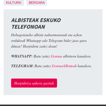
KULTURA
BERGARA
ALBISTEAK ESKUKO
TELEFONOAN
Debagoieneko albiste nabarmenenak eta azken
ordukoak Whatsapp edo Telegram bidez jaso gura
dituzu? Harpidetu zaitez doan!
WHATSAPP:
Batu zaitez
Goiena
albisteen kanalera.
TELEGRAM:
Batu zaitez
GoienaAlbisteak
kanalera.
Harpidetza aukera guztiak