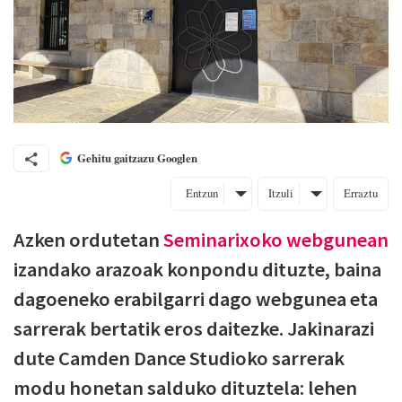
Gehitu gaitzazu Googlen
Entzun
Itzuli
Erraztu
Azken ordutetan
Seminarixoko webgunean
izandako arazoak konpondu dituzte, baina
dagoeneko erabilgarri dago webgunea eta
sarrerak bertatik eros daitezke. Jakinarazi
dute Camden Dance Studioko sarrerak
modu honetan salduko dituztela: lehen