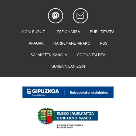
HONI BURUZ
LEGE OHARRA
PUBLIZITATEA
ARAUAK
HARREMANETARAKO
RSS
SALAKETEN KANALA
GOIENA TALDEA
GUREKIN LAN EGIN