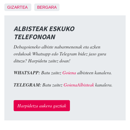
GIZARTEA
BERGARA
ALBISTEAK ESKUKO
TELEFONOAN
Debagoieneko albiste nabarmenenak eta azken
ordukoak Whatsapp edo Telegram bidez jaso gura
dituzu? Harpidetu zaitez doan!
WHATSAPP:
Batu zaitez
Goiena
albisteen kanalera.
TELEGRAM:
Batu zaitez
GoienaAlbisteak
kanalera.
Harpidetza aukera guztiak