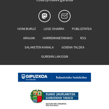
HONI BURUZ
LEGE OHARRA
PUBLIZITATEA
ARAUAK
HARREMANETARAKO
RSS
SALAKETEN KANALA
GOIENA TALDEA
GUREKIN LAN EGIN