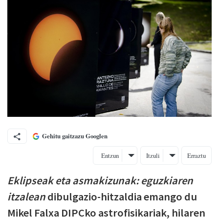
Gehitu gaitzazu Googlen
Entzun
Itzuli
Erraztu
Eklipseak eta asmakizunak: eguzkiaren
itzalean
dibulgazio-hitzaldia emango du
Mikel Falxa DIPCko astrofisikariak, hilaren