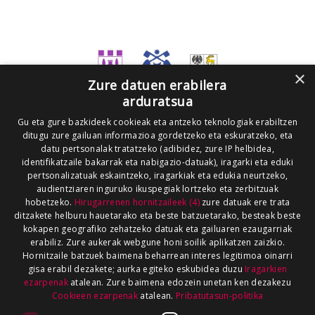
×
Zure datuen erabilera
arduratsua
Gu eta gure bazkideek cookieak eta antzeko teknologiak erabiltzen
ditugu zure gailuan informazioa gordetzeko eta eskuratzeko, eta
datu pertsonalak tratatzeko (adibidez, zure IP helbidea,
identifikatzaile bakarrak eta nabigazio-datuak), iragarki eta eduki
pertsonalizatuak eskaintzeko, iragarkiak eta edukia neurtzeko,
audientziaren inguruko ikuspegiak lortzeko eta zerbitzuak
hobetzeko.
Hirugarrenen hornitzaileek (4)
zure datuak ere trata
ditzakete helburu hauetarako eta beste batzuetarako, besteak beste
kokapen geografiko zehatzeko datuak eta gailuaren ezaugarriak
erabiliz. Zure aukerak webgune honi soilik aplikatzen zaizkio.
Hornitzaile batzuek baimena beharrean interes legitimoa oinarri
gisa erabil dezakete; aurka egiteko eskubidea duzu
Iragarkien
ezarpenak
atalean. Zure baimena edozein unetan ken dezakezu
Cookieen ezarpenak
atalean.
Pribatutasun-politika