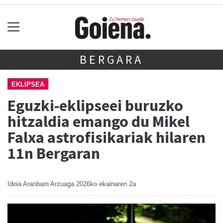
BERGARA
EKLIPSEA
Eguzki-eklipseei buruzko
hitzaldia emango du Mikel
Falxa astrofisikariak hilaren
11n Bergaran
Idoia Aranbarri Arzuaga
2026ko ekainaren 2a