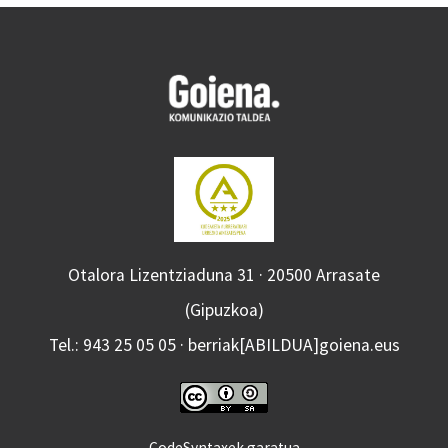
Otalora Lizentziaduna 31 · 20500 Arrasate
(Gipuzkoa)
Tel.: 943 25 05 05 · berriak[ABILDUA]goiena.eus
CodeSyntaxek garatua