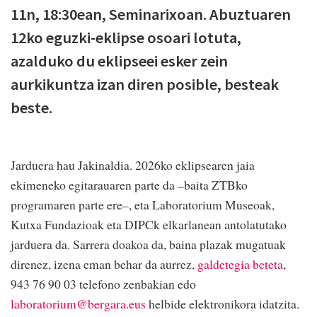
11n, 18:30ean, Seminarixoan. Abuztuaren
12ko eguzki-eklipse osoari lotuta,
azalduko du eklipseei esker zein
aurkikuntza izan diren posible, besteak
beste.
Jarduera hau Jakinaldia. 2026ko eklipsearen jaia
ekimeneko egitarauaren parte da –baita ZTBko
programaren parte ere–, eta Laboratorium Museoak,
Kutxa Fundazioak eta DIPCk elkarlanean antolatutako
jarduera da. Sarrera doakoa da, baina plazak mugatuak
direnez, izena eman behar da aurrez,
galdetegia beteta
,
943 76 90 03 telefono zenbakian edo
laboratorium@bergara.eus
helbide elektronikora idatzita.