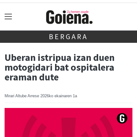
BERGARA
Uberan istripua izan duen
motogidari bat ospitalera
eraman dute
Mirari Altube Arrese
2026ko ekainaren 1a