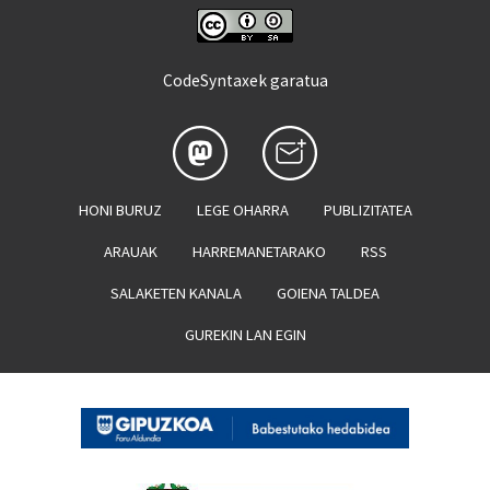
CodeSyntaxek garatua
HONI BURUZ
LEGE OHARRA
PUBLIZITATEA
ARAUAK
HARREMANETARAKO
RSS
SALAKETEN KANALA
GOIENA TALDEA
GUREKIN LAN EGIN