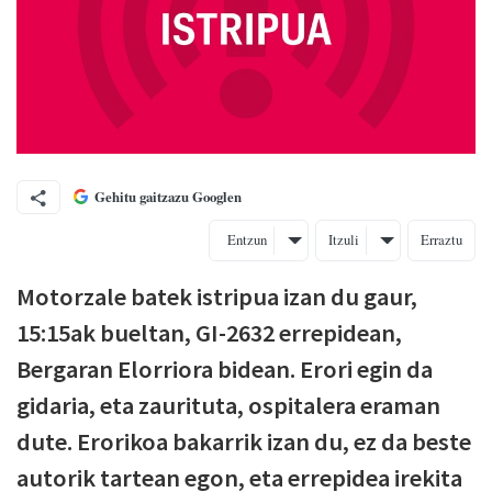
Gehitu gaitzazu Googlen
Entzun
Itzuli
Erraztu
Motorzale batek istripua izan du gaur,
15:15ak bueltan, GI-2632 errepidean,
Bergaran Elorriora bidean. Erori egin da
gidaria, eta zaurituta, ospitalera eraman
dute. Erorikoa bakarrik izan du, ez da beste
autorik tartean egon, eta errepidea irekita