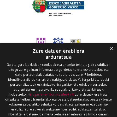
×
Zure datuen erabilera
arduratsua
Gu eta gure bazkideek cookieak eta antzeko teknologiak erabiltzen
ditugu zure gailuan informazioa gordetzeko eta eskuratzeko, eta
datu pertsonalak tratatzeko (adibidez, zure IP helbidea,
identifikatzaile bakarrak eta nabigazio-datuak), iragarki eta eduki
pertsonalizatuak eskaintzeko, iragarkiak eta edukia neurtzeko,
audientziaren inguruko ikuspegiak lortzeko eta zerbitzuak
hobetzeko.
Hirugarrenen hornitzaileek (4)
zure datuak ere trata
ditzakete helburu hauetarako eta beste batzuetarako, besteak beste
kokapen geografiko zehatzeko datuak eta gailuaren ezaugarriak
erabiliz. Zure aukerak webgune honi soilik aplikatzen zaizkio.
Hornitzaile batzuek baimena beharrean interes legitimoa oinarri