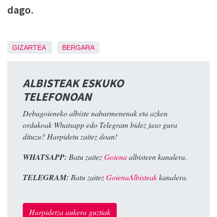
dago.
GIZARTEA
BERGARA
ALBISTEAK ESKUKO
TELEFONOAN
Debagoieneko albiste nabarmenenak eta azken
ordukoak Whatsapp edo Telegram bidez jaso gura
dituzu? Harpidetu zaitez doan!
WHATSAPP:
Batu zaitez
Goiena
albisteen kanalera.
TELEGRAM:
Batu zaitez
GoienaAlbisteak
kanalera.
Harpidetza aukera guztiak