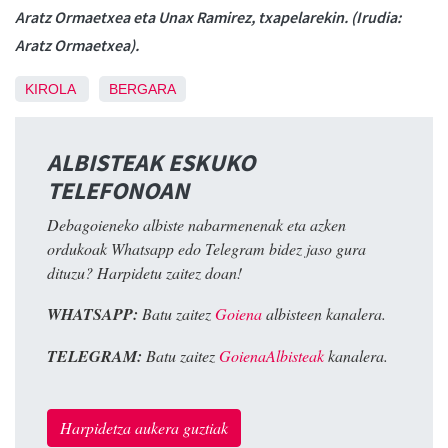
Aratz Ormaetxea eta Unax Ramirez, txapelarekin. (Irudia:
Aratz Ormaetxea).
KIROLA
BERGARA
ALBISTEAK ESKUKO
TELEFONOAN
Debagoieneko albiste nabarmenenak eta azken
ordukoak Whatsapp edo Telegram bidez jaso gura
dituzu? Harpidetu zaitez doan!
WHATSAPP:
Batu zaitez
Goiena
albisteen kanalera.
TELEGRAM:
Batu zaitez
GoienaAlbisteak
kanalera.
Harpidetza aukera guztiak