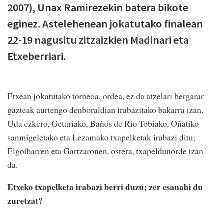
2007), Unax Ramirezekin batera bikote
eginez. Astelehenean jokatutako finalean
22-19 nagusitu zitzaizkien Madinari eta
Etxeberriari.
Etxean jokatutako torneoa, ordea, ez da atzelari bergarar
gazteak aurtengo denboraldian irabazitako bakarra izan.
Uda ezkero, Getariako, Baños de Rio Tobiako, Oñatiko
sanmigeletako eta Lezamako txapelketak irabazi ditu;
Elgoibarren eta Gartzaronen, ostera, txapeldunorde izan
da.
Etxeko txapelketa irabazi berri duzu; zer esanahi du
zuretzat?