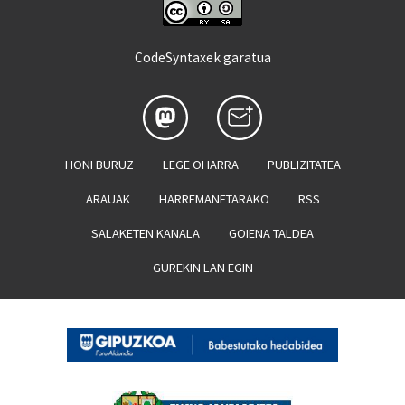
CodeSyntaxek garatua
HONI BURUZ
LEGE OHARRA
PUBLIZITATEA
ARAUAK
HARREMANETARAKO
RSS
SALAKETEN KANALA
GOIENA TALDEA
GUREKIN LAN EGIN