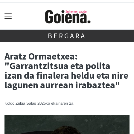
BERGARA
Aratz Ormaetxea:
"Garrantzitsua eta polita
izan da finalera heldu eta nire
lagunen aurrean irabaztea"
Koldo Zubia Salas
2026ko ekainaren 2a