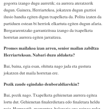
gogorra izango dugu aurretik; ea aurrera ateratzerik
dugun. Gainera, Herriartekoa, jokatzen dugun guztioi
ilusio handia egiten digun txapelketa da. Polita izaten da
partiduen ostean bi herriok elkartuta egiten dugun afaria.
Bergararentzako garrantzitsua izango da txapelketa
horretan aurrera egiten jarraitzea.
Promes mailakoa izan arren, senior mailan zabiltza
Herriartekoan. Nabari duzu aldaketa?
Bai, baina, egia esan, ohituta nago jada eta gustura
jokatzen dut maila horretan ere.
Pozik zaude egindako denboraldiarekin?
Bai, pozik nago. Txapelketa gehienetan aurrera egitea
lortu dut. Gehienetan finalerdietara edo finaletara heldu
naiz. Horregatik, momentuz, balorazio ona egingo nuke.