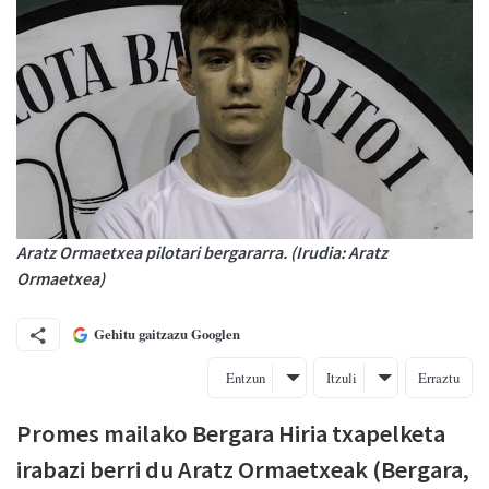
Aratz Ormaetxea pilotari bergararra. (Irudia: Aratz
Ormaetxea)
Gehitu gaitzazu Googlen
Entzun
Itzuli
Erraztu
Promes mailako Bergara Hiria txapelketa
irabazi berri du Aratz Ormaetxeak (Bergara,