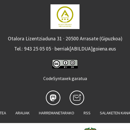
Otalora Lizentziaduna 31 · 20500 Arrasate (Gipuzkoa)
Tel.: 943 25 05 05 · berriak[ABILDUA]goiena.eus
CodeSyntaxek garatua
ATEA
ARAUAK
HARREMANETARAKO
RSS
SALAKETEN KAN