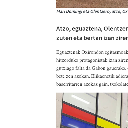
Mari Domingi eta Olentzero, atzo, Ox
Atzo, eguaztena, Olentzer
zuten eta bertan izan zire
Eguaztenak Oxirondon egitasmoak u
hitzorduko protagonistak izan zire
gutxiago falta da Gabon gauerako, 
bete zen azokan. Elikaenetik adiera
baserritarren azokaz gain, txokolate