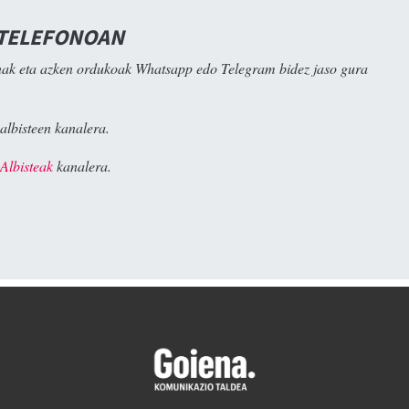
 TELEFONOAN
ak eta azken ordukoak Whatsapp edo Telegram bidez jaso gura
albisteen kanalera.
Albisteak
kanalera.