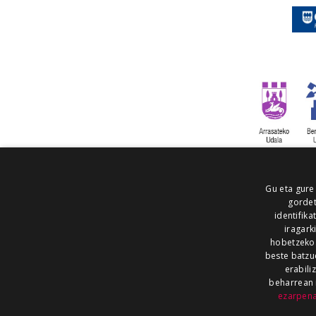
Gu eta gure
gordet
identifika
iragark
hobetzeko
beste batzu
erabili
beharrean 
ezarpen
AIARALDEA
AIKOR
AIURRI
ALEA