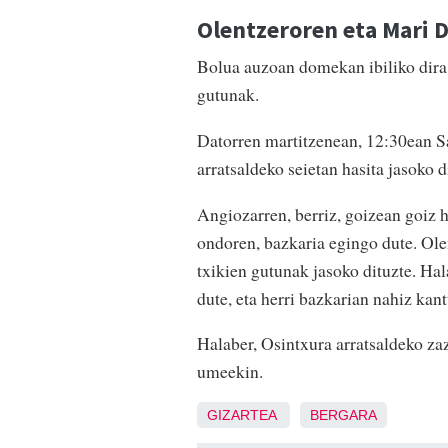
Olentzeroren eta Mari 
Bolua auzoan domekan ibiliko dira 
gutunak.
Datorren martitzenean, 12:30ean Sa
arratsaldeko seietan hasita jasoko d
Angiozarren, berriz, goizean goiz he
ondoren, bazkaria egingo dute. Olen
txikien gutunak jasoko dituzte. Ha
dute, eta herri bazkarian nahiz kan
Halaber, Osintxura arratsaldeko zaz
umeekin.
GIZARTEA
BERGARA