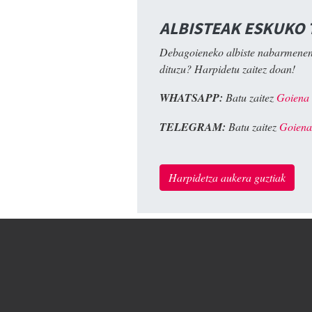
ALBISTEAK ESKUKO
Debagoieneko albiste nabarmenen
dituzu? Harpidetu zaitez doan!
WHATSAPP:
Batu zaitez
Goiena
TELEGRAM:
Batu zaitez
Goiena
Harpidetza aukera guztiak