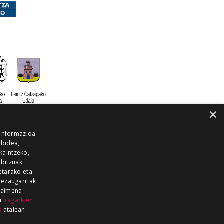
×
 informazioa
lbidea,
skaintzeko,
rbitzuak
etarako eta
 ezaugarriak
 baimena
zu
Iragarkien
k
atalean.
EITIA GUKA
AZKOITIA GUKA
BARRENA