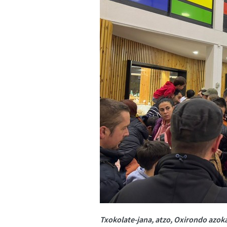
Txokolate-jana, atzo, Oxirondo azoka