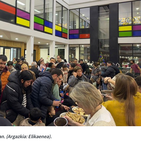
n. (Argazkia: Elikaenea).