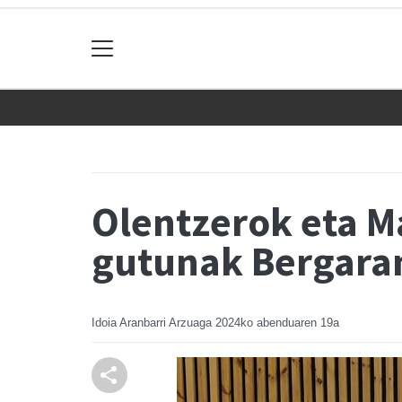
Olentzerok eta M
gutunak Bergara
Idoia Aranbarri Arzuaga
2024ko abenduaren 19a