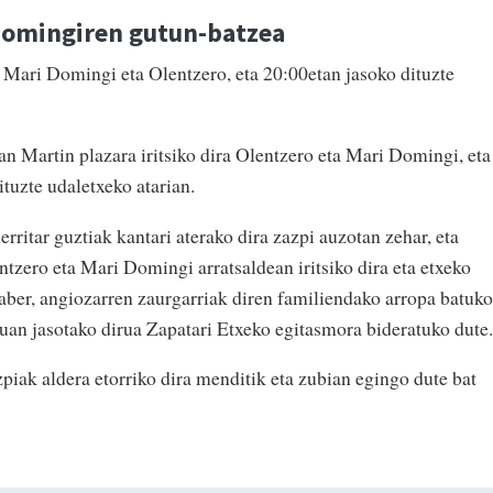
Domingiren gutun-batzea
Mari Domingi eta Olentzero, eta 20:00etan jasoko dituzte
n Martin plazara iritsiko dira Olentzero eta Mari Domingi, eta
ituzte udaletxeko atarian.
rritar guztiak kantari aterako dira zazpi auzotan zehar, eta
tzero eta Mari Domingi arratsaldean iritsiko dira eta etxeko
laber, angiozarren zaurgarriak diren familiendako arropa batuko
tuan jasotako dirua Zapatari Etxeko egitasmora bideratuko dute.
piak aldera etorriko dira menditik eta zubian egingo dute bat