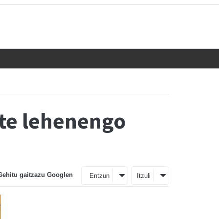
zte lehenengo
Gehitu gaitzazu Googlen
Entzun
Itzuli