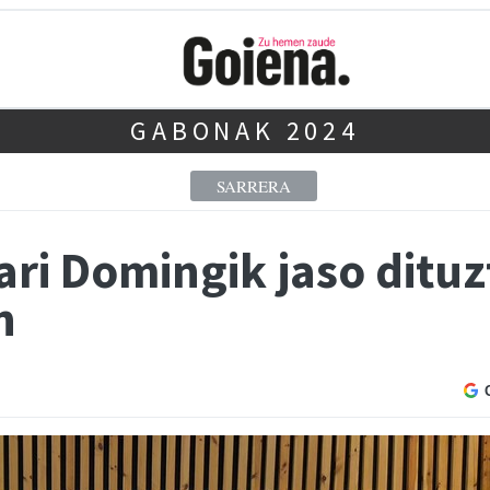
GABONAK 2024
SARRERA
ari Domingik jaso ditu
n