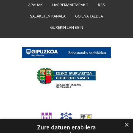
ARAUAK
HARREMANETARAKO
RSS
SALAKETEN KANALA
GOIENA TALDEA
GUREKIN LAN EGIN
×
Zure datuen erabilera