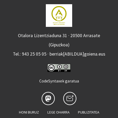
Otalora Lizentziaduna 31 · 20500 Arrasate
(Gipuzkoa)
Tel.: 943 25 05 05 · berriak[ABILDUA]goiena.eus
CodeSyntaxek garatua
HONI BURUZ
LEGE OHARRA
PUBLIZITATEA