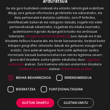
arduratsua
Gu eta gure bazkideek cookieak eta antzeko teknologiak erabiltzen
ditugu zure gailuan informazioa gordetzeko eta eskuratzeko, eta
datu pertsonalak tratatzeko (adibidez, zure IP helbidea,
identifikatzaile bakarrak eta nabigazio-datuak), iragarki eta eduki
pertsonalizatuak eskaintzeko, iragarkiak eta edukia neurtzeko,
audientziaren inguruko ikuspegiak lortzeko eta zerbitzuak
hobetzeko.
Hirugarrenen hornitzaileek (4)
zure datuak ere trata
ditzakete helburu hauetarako eta beste batzuetarako, besteak beste
kokapen geografiko zehatzeko datuak eta gailuaren ezaugarriak
erabiliz. Zure aukerak webgune honi soilik aplikatzen zaizkio.
Hornitzaile batzuek baimena beharrean interes legitimoa oinarri
gisa erabil dezakete; aurka egiteko eskubidea duzu
Iragarkien
ezarpenak
atalean. Zure baimena edozein unetan ken dezakezu
Cookieen ezarpenak
atalean.
Pribatutasun-politika
BEHAR-BEHARREZKOA
ERRENDIMENDUA
BIDERATZEA
FUNTZIONALTASUNA
GUZTIAK ONARTU
GUZTIAK UKATU