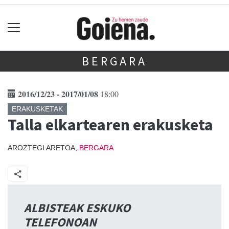
BERGARA
2016/12/23 - 2017/01/08
18:00
ERAKUSKETAK
Talla elkartearen erakusketa
AROZTEGI ARETOA,
BERGARA
ALBISTEAK ESKUKO
TELEFONOAN