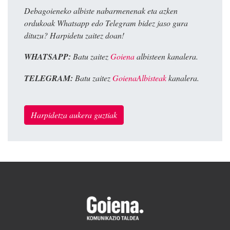
Debagoieneko albiste nabarmenenak eta azken
ordukoak Whatsapp edo Telegram bidez jaso gura
dituzu? Harpidetu zaitez doan!
WHATSAPP:
Batu zaitez
Goiena
albisteen kanalera.
TELEGRAM:
Batu zaitez
GoienaAlbisteak
kanalera.
Harpidetza aukera guztiak