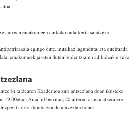
saioa.
xe aurrean emakumeen aurkako indarkeria salatzeko
antipatriarkala egingo dute, musikaz lagunduta, eta queimada
 Hala, emakumeek jasaten duten biolentziaren adibideak erreko
ntzezlana
ntzerki taldearen Koadernoa zuri antzezlana doan ikusteko
, 19:00etan. Ama hil berritan, 20 urteren ostean atzera ere
ahizpen istorioa kontatzen du antzezlan honek.