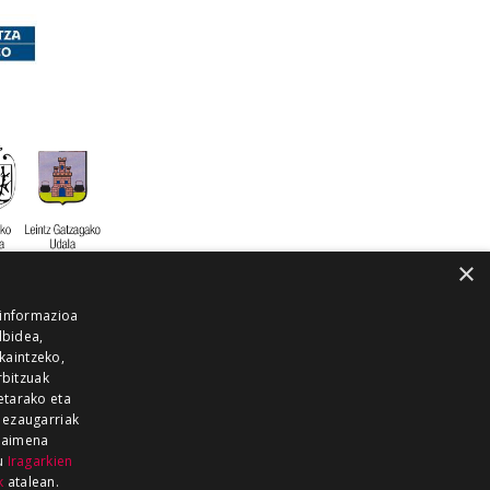
×
 informazioa
lbidea,
skaintzeko,
rbitzuak
etarako eta
 ezaugarriak
 baimena
zu
Iragarkien
k
atalean.