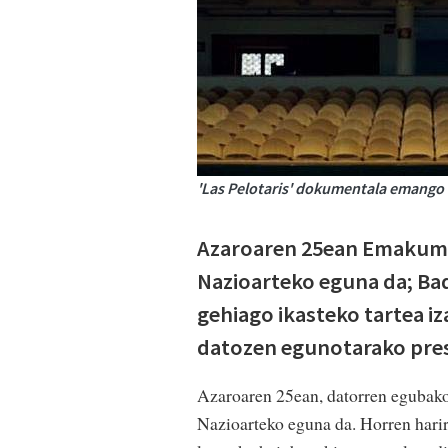
'Las Pelotaris' dokumentala emango
Azaroaren 25ean Emakume
Nazioarteko eguna da; Bad
gehiago ikasteko tartea i
datozen egunotarako pres
Azaroaren 25ean, datorren egubak
Nazioarteko eguna da. Horren harir