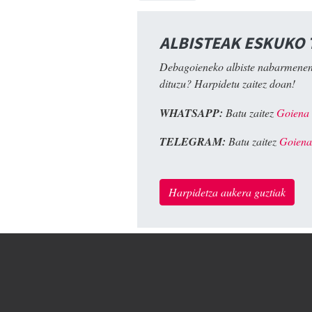
ALBISTEAK ESKUKO
Debagoieneko albiste nabarmenen
dituzu? Harpidetu zaitez doan!
WHATSAPP:
Batu zaitez
Goiena
TELEGRAM:
Batu zaitez
Goiena
Harpidetza aukera guztiak