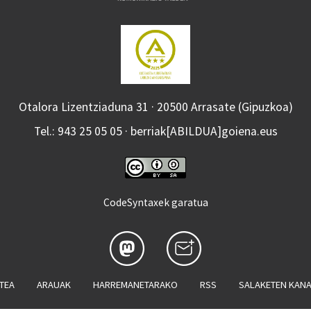
Otalora Lizentziaduna 31 · 20500 Arrasate (Gipuzkoa)
Tel.: 943 25 05 05 · berriak[ABILDUA]goiena.eus
CodeSyntaxek garatua
ATEA
ARAUAK
HARREMANETARAKO
RSS
SALAKETEN KAN