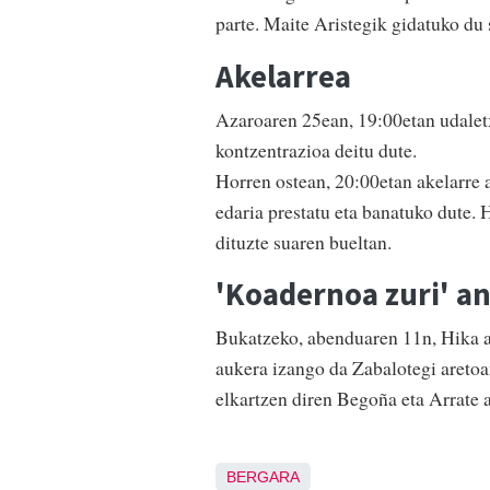
parte. Maite Aristegik gidatuko du 
Akelarrea
Azaroaren 25ean, 19:00etan udalet
kontzentrazioa deitu dute.
Horren ostean, 20:00etan akelarre 
edaria prestatu eta banatuko dute.
dituzte suaren bueltan.
'Koadernoa zuri' a
Bukatzeko, abenduaren 11n, Hika a
aukera izango da Zabalotegi aretoan
elkartzen diren Begoña eta Arrate 
BERGARA