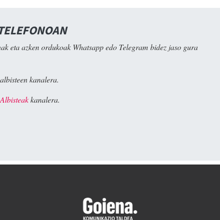
 TELEFONOAN
ak eta azken ordukoak Whatsapp edo Telegram bidez jaso gura
albisteen kanalera.
Albisteak
kanalera.