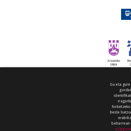
Gu eta gure
gordet
identifika
iragark
hobetzeko
beste batzu
erabili
beharrean 
ezarpen