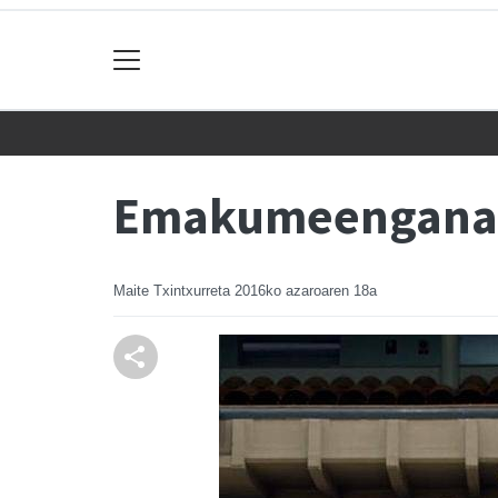
Emakumeenganako
Maite Txintxurreta
2016ko azaroaren 18a