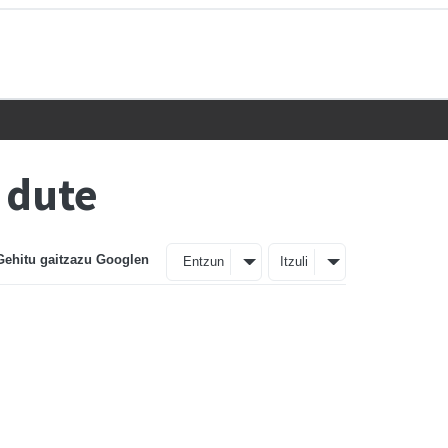
 dute
Gehitu gaitzazu Googlen
Entzun
Itzuli