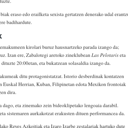
tuzte.
 biak eraso edo erailketa sexista gertatzen denerako udal erant
ere badihardute.
k
 emakumeen kirolari buruz hausnartzeko parada izango da;
uz. Izan ere, Zabalotegi aretoko zineklubean
Las Pelotaris
eta
tuzte 20:00etan, eta bukatzean solasaldia izango da.
akumeak ditu protagonistatzat. Istorio desberdinak kontatzen
n Euskal Herrian, Kuban, Filipinetan edota Mexikon frontoiak
zen dira.
ta dago, eta zinemako zein bideoklipetako lengoaia darabil.
eta sistemaren aurkakotzat erakusten dituen performancea da.
lako Reyes Azkoitiak eta Izaro Izarbe zestalariak hartuko dute