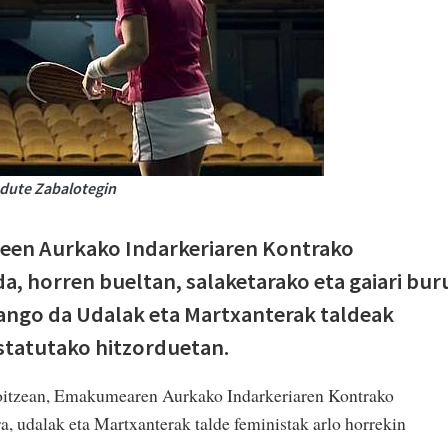
 dute Zabalotegin
en Aurkako Indarkeriaren Kontrako
a, horren bueltan, salaketarako eta gaiari bur
zango da Udalak eta Martxanterak taldeak
tatutako hitzorduetan.
oitzean, Emakumearen Aurkako Indarkeriaren Kontrako
a, udalak eta Martxanterak talde feministak arlo horrekin