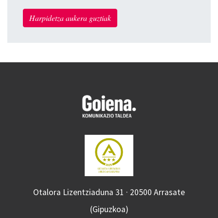
Harpidetza aukera guztiak
Otalora Lizentziaduna 31 · 20500 Arrasate
(Gipuzkoa)