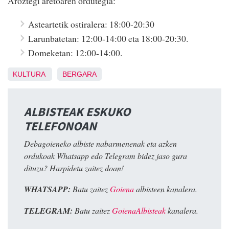
Aroztegi aretoaren ordutegia:
Asteartetik ostiralera: 18:00-20:30
Larunbatetan: 12:00-14:00 eta 18:00-20:30.
Domeketan: 12:00-14:00.
KULTURA
BERGARA
ALBISTEAK ESKUKO
TELEFONOAN
Debagoieneko albiste nabarmenenak eta azken
ordukoak Whatsapp edo Telegram bidez jaso gura
dituzu? Harpidetu zaitez doan!
WHATSAPP:
Batu zaitez
Goiena
albisteen kanalera.
TELEGRAM:
Batu zaitez
GoienaAlbisteak
kanalera.