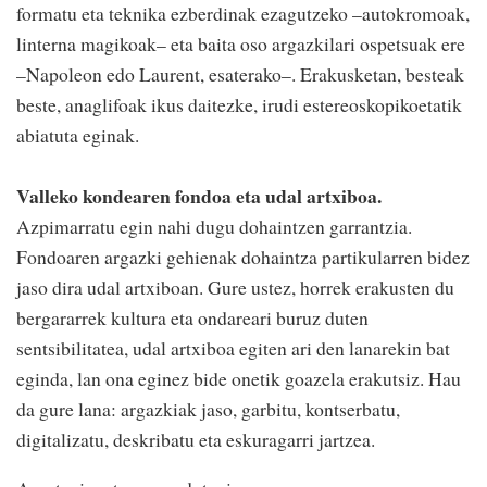
formatu eta teknika ezberdinak ezagutzeko –autokromoak,
linterna magikoak– eta baita oso argazkilari ospetsuak ere
–Napoleon edo Laurent, esaterako–. Erakusketan, besteak
beste, anaglifoak ikus daitezke, irudi estereoskopikoetatik
abiatuta eginak.
Valleko kondearen fondoa eta udal artxiboa.
Azpimarratu egin nahi dugu dohaintzen garrantzia.
Fondoaren argazki gehienak dohaintza partikularren bidez
jaso dira udal artxiboan. Gure ustez, horrek erakusten du
bergararrek kultura eta ondareari buruz duten
sentsibilitatea, udal artxiboa egiten ari den lanarekin bat
eginda, lan ona eginez bide onetik goazela erakutsiz. Hau
da gure lana: argazkiak jaso, garbitu, kontserbatu,
digitalizatu, deskribatu eta eskuragarri jartzea.