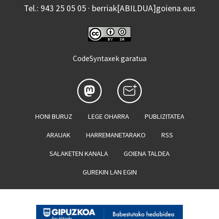
Tel.: 943 25 05 05 · berriak[ABILDUA]goiena.eus
CodeSyntaxek garatua
HONI BURUZ
LEGE OHARRA
PUBLIZITATEA
ARAUAK
HARREMANETARAKO
RSS
SALAKETEN KANALA
GOIENA TALDEA
GUREKIN LAN EGIN