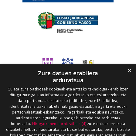
×
Zure datuen erabilera
arduratsua
Gu eta gure bazkideek cookieak eta antzeko teknologiak erabiltzen
ditugu zure gailuan informazioa gordetzeko eta eskuratzeko, eta
datu pertsonalak tratatzeko (adibidez, zure IP helbidea,
identifikatzaile bakarrak eta nabigazio-datuak), iragarki eta eduki
pertsonalizatuak eskaintzeko, iragarkiak eta edukia neurtzeko,
audientziaren inguruko ikuspegiak lortzeko eta zerbitzuak
hobetzeko.
Hirugarrenen hornitzaileek (4)
zure datuak ere trata
ditzakete helburu hauetarako eta beste batzuetarako, besteak beste
kokapen geografiko zehatzeko datuak eta gailuaren ezaugarriak