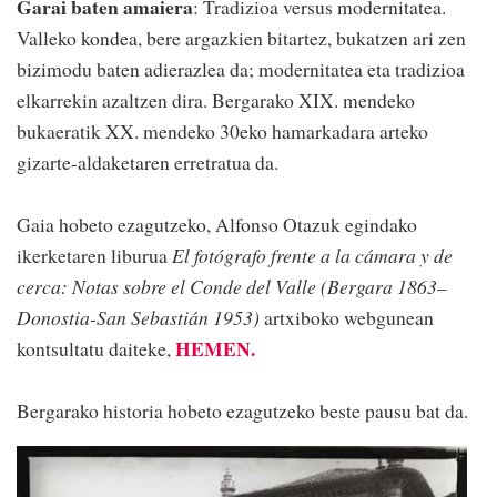
Garai baten amaiera
: Tradizioa versus modernitatea.
Valleko kondea, bere argazkien bitartez, bukatzen ari zen
bizimodu baten adierazlea da; modernitatea eta tradizioa
elkarrekin azaltzen dira. Bergarako XIX. mendeko
bukaeratik XX. mendeko 30eko hamarkadara arteko
gizarte-aldaketaren erretratua da.
Gaia hobeto ezagutzeko, Alfonso Otazuk egindako
ikerketaren liburua
El fotógrafo frente a la cámara y de
cerca: Notas sobre el Conde del Valle (Bergara 1863–
Donostia-San Sebastián 1953)
artxiboko webgunean
HEMEN.
kontsultatu daiteke,
Bergarako historia hobeto ezagutzeko beste pausu bat da.