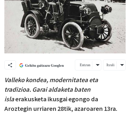
Entzun
Itzuli
Gehitu gaitzazu Googlen
Valleko kondea, modernitatea eta
tradizioa. Garai aldaketa baten
isla
erakusketa ikusgai egongo da
Aroztegin urriaren 28tik, azaroaren 13ra.