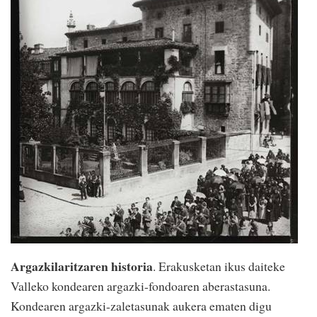
Argazkilaritzaren historia
. Erakusketan ikus daiteke
Valleko kondearen argazki-fondoaren aberastasuna.
Kondearen argazki-zaletasunak aukera ematen digu