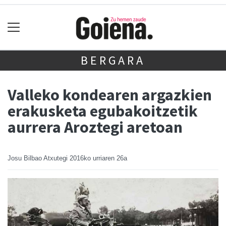
BERGARA
Valleko kondearen argazkien
erakusketa egubakoitzetik
aurrera Aroztegi aretoan
Josu Bilbao Atxutegi
2016ko urriaren 26a