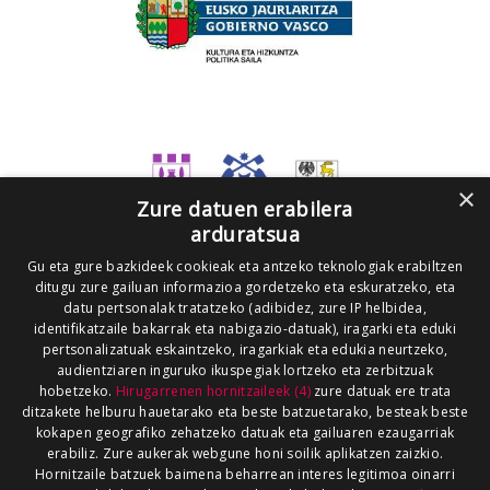
×
Zure datuen erabilera
arduratsua
Gu eta gure bazkideek cookieak eta antzeko teknologiak erabiltzen
ditugu zure gailuan informazioa gordetzeko eta eskuratzeko, eta
datu pertsonalak tratatzeko (adibidez, zure IP helbidea,
identifikatzaile bakarrak eta nabigazio-datuak), iragarki eta eduki
pertsonalizatuak eskaintzeko, iragarkiak eta edukia neurtzeko,
audientziaren inguruko ikuspegiak lortzeko eta zerbitzuak
hobetzeko.
Hirugarrenen hornitzaileek (4)
zure datuak ere trata
ditzakete helburu hauetarako eta beste batzuetarako, besteak beste
kokapen geografiko zehatzeko datuak eta gailuaren ezaugarriak
erabiliz. Zure aukerak webgune honi soilik aplikatzen zaizkio.
Hornitzaile batzuek baimena beharrean interes legitimoa oinarri