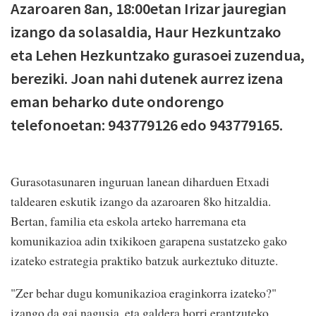
Azaroaren 8an, 18:00etan Irizar jauregian
izango da solasaldia, Haur Hezkuntzako
eta Lehen Hezkuntzako gurasoei zuzendua,
bereziki. Joan nahi dutenek aurrez izena
eman beharko dute ondorengo
telefonoetan: 943779126 edo 943779165.
Gurasotasunaren inguruan lanean diharduen Etxadi
taldearen eskutik izango da azaroaren 8ko hitzaldia.
Bertan, familia eta eskola arteko harremana eta
komunikazioa adin txikikoen garapena sustatzeko gako
izateko estrategia praktiko batzuk aurkeztuko dituzte.
"Zer behar dugu komunikazioa eraginkorra izateko?"
izango da gai nagusia, eta galdera horri erantzuteko