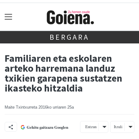
BERGARA
Familiaren eta eskolaren
arteko harremana landuz
txikien garapena sustatzen
ikasteko hitzaldia
Maite Txintxurreta
2016ko urriaren 25a
Entzun
Itzuli
Gehitu gaitzazu Googlen