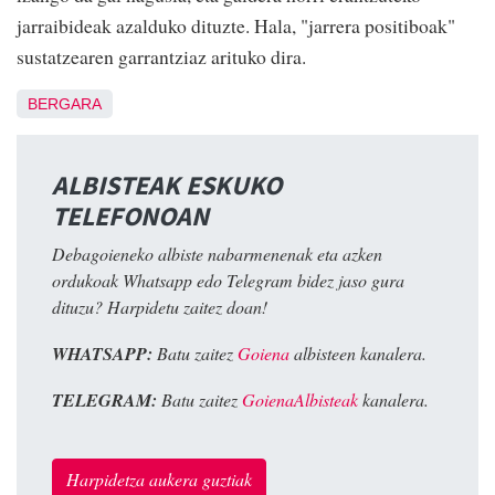
jarraibideak azalduko dituzte. Hala, "jarrera positiboak"
sustatzearen garrantziaz arituko dira.
BERGARA
ALBISTEAK ESKUKO
TELEFONOAN
Debagoieneko albiste nabarmenenak eta azken
ordukoak Whatsapp edo Telegram bidez jaso gura
dituzu? Harpidetu zaitez doan!
WHATSAPP:
Batu zaitez
Goiena
albisteen kanalera.
TELEGRAM:
Batu zaitez
GoienaAlbisteak
kanalera.
Harpidetza aukera guztiak