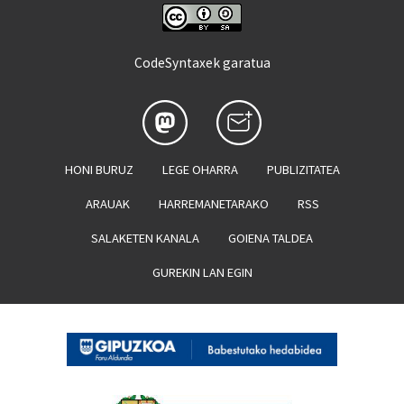
CodeSyntaxek garatua
HONI BURUZ
LEGE OHARRA
PUBLIZITATEA
ARAUAK
HARREMANETARAKO
RSS
SALAKETEN KANALA
GOIENA TALDEA
GUREKIN LAN EGIN