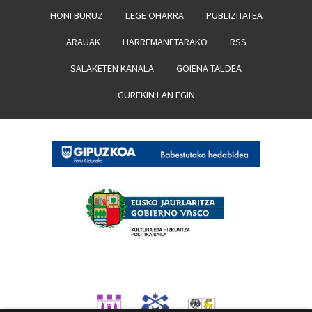
HONI BURUZ
LEGE OHARRA
PUBLIZITATEA
ARAUAK
HARREMANETARAKO
RSS
SALAKETEN KANALA
GOIENA TALDEA
GUREKIN LAN EGIN