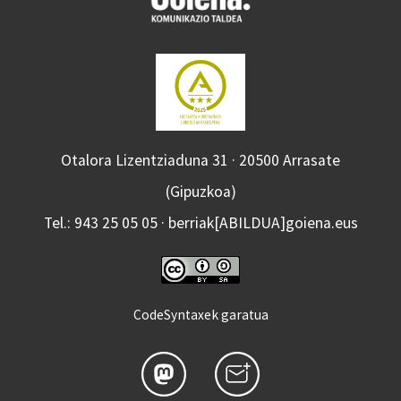
Otalora Lizentziaduna 31 · 20500 Arrasate
(Gipuzkoa)
Tel.: 943 25 05 05 · berriak[ABILDUA]goiena.eus
CodeSyntaxek garatua