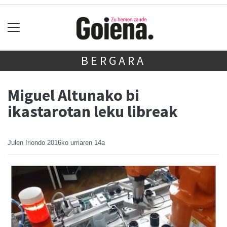
BERGARA
Miguel Altunako bi
ikastarotan leku libreak
Julen Iriondo
2016ko urriaren 14a