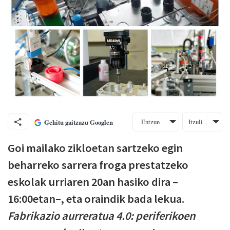
Entzun
Itzuli
Gehitu gaitzazu Googlen
Goi mailako zikloetan sartzeko egin
beharreko sarrera froga prestatzeko
eskolak urriaren 20an hasiko dira –
16:00etan–, eta oraindik bada lekua.
Fabrikazio aurreratua 4.0: periferikoen