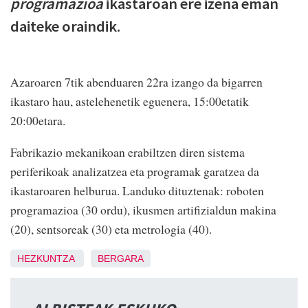
programazioa
ikastaroan ere izena eman
daiteke oraindik.
Azaroaren 7tik abenduaren 22ra izango da bigarren
ikastaro hau, astelehenetik eguenera, 15:00etatik
20:00etara.
Fabrikazio mekanikoan erabiltzen diren sistema
periferikoak analizatzea eta programak garatzea da
ikastaroaren helburua. Landuko dituztenak: roboten
programazioa (30 ordu), ikusmen artifizialdun makina
(20), sentsoreak (30) eta metrologia (40).
HEZKUNTZA
BERGARA