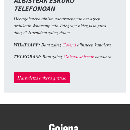
ALBISTEAK ESKUKO
TELEFONOAN
Debagoieneko albiste nabarmenenak eta azken
ordukoak Whatsapp edo Telegram bidez jaso gura
dituzu? Harpidetu zaitez doan!
WHATSAPP:
Batu zaitez
Goiena
albisteen kanalera.
TELEGRAM:
Batu zaitez
GoienaAlbisteak
kanalera.
Harpidetza aukera guztiak