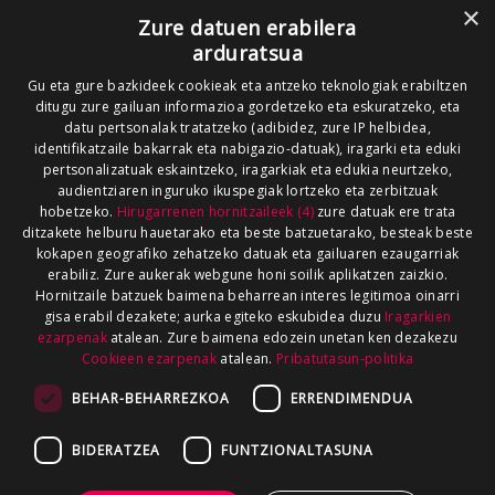
×
Zure datuen erabilera
arduratsua
Gu eta gure bazkideek cookieak eta antzeko teknologiak erabiltzen
ditugu zure gailuan informazioa gordetzeko eta eskuratzeko, eta
datu pertsonalak tratatzeko (adibidez, zure IP helbidea,
identifikatzaile bakarrak eta nabigazio-datuak), iragarki eta eduki
pertsonalizatuak eskaintzeko, iragarkiak eta edukia neurtzeko,
audientziaren inguruko ikuspegiak lortzeko eta zerbitzuak
hobetzeko.
Hirugarrenen hornitzaileek (4)
zure datuak ere trata
ditzakete helburu hauetarako eta beste batzuetarako, besteak beste
kokapen geografiko zehatzeko datuak eta gailuaren ezaugarriak
erabiliz. Zure aukerak webgune honi soilik aplikatzen zaizkio.
Hornitzaile batzuek baimena beharrean interes legitimoa oinarri
gisa erabil dezakete; aurka egiteko eskubidea duzu
Iragarkien
ezarpenak
atalean. Zure baimena edozein unetan ken dezakezu
Cookieen ezarpenak
atalean.
Pribatutasun-politika
BEHAR-BEHARREZKOA
ERRENDIMENDUA
BIDERATZEA
FUNTZIONALTASUNA