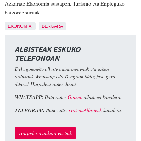
Azkarate Ekonomia sustapen, Turismo eta Enpleguko
batzordeburuak.
EKONOMIA
BERGARA
ALBISTEAK ESKUKO
TELEFONOAN
Debagoieneko albiste nabarmenenak eta azken
ordukoak Whatsapp edo Telegram bidez jaso gura
dituzu? Harpidetu zaitez doan!
WHATSAPP:
Batu zaitez
Goiena
albisteen kanalera.
TELEGRAM:
Batu zaitez
GoienaAlbisteak
kanalera.
Harpidetza aukera guztiak