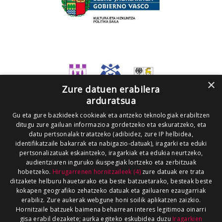
×
Zure datuen erabilera
arduratsua
Gu eta gure bazkideek cookieak eta antzeko teknologiak erabiltzen
ditugu zure gailuan informazioa gordetzeko eta eskuratzeko, eta
datu pertsonalak tratatzeko (adibidez, zure IP helbidea,
identifikatzaile bakarrak eta nabigazio-datuak), iragarki eta eduki
pertsonalizatuak eskaintzeko, iragarkiak eta edukia neurtzeko,
audientziaren inguruko ikuspegiak lortzeko eta zerbitzuak
hobetzeko.
Hirugarrenen hornitzaileek (4)
zure datuak ere trata
ditzakete helburu hauetarako eta beste batzuetarako, besteak beste
kokapen geografiko zehatzeko datuak eta gailuaren ezaugarriak
erabiliz. Zure aukerak webgune honi soilik aplikatzen zaizkio.
Hornitzaile batzuek baimena beharrean interes legitimoa oinarri
gisa erabil dezakete; aurka egiteko eskubidea duzu
Iragarkien