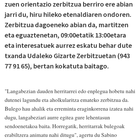
zuen orientazio zerbitzua berriro ere abian
jarri du, hiru hileko etenaldiaren ondoren.
Zerbitzua dagoeneko abian da, martitzen
eta eguaztenetan, 09:00etatik 13:00etara
eta interesatuek aurrez eskatu behar dute
txanda Udaleko Gizarte Zerbitzuetan (943
77 91 65), bertan kokatuta baitago.
"Langabezian dauden herritarrei edo enplegua hobetu nahi
dutenei lagundu eta aholkularitza emateko zerbitzua da.
Bulego hau ahalik eta erreminta eraginkorrena izatea nahi
dugu, langabeziari aurre egitea gure lehentasun
sendoenetakoa baita. Horregatik, herritarrak bulegoak
erabiltzera animatu nahi ditugu", agertu du Sabino