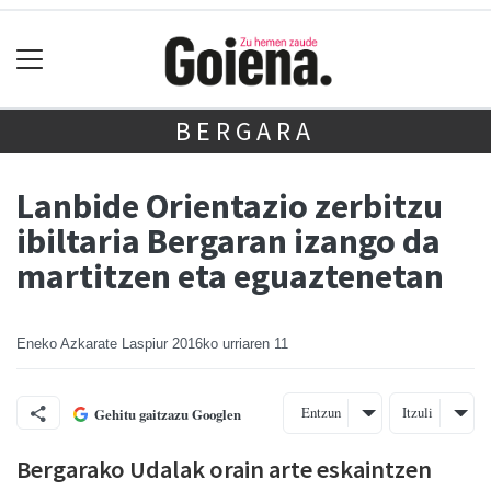
BERGARA
Lanbide Orientazio zerbitzu
ibiltaria Bergaran izango da
martitzen eta eguaztenetan
Eneko Azkarate Laspiur
2016ko urriaren 11
Entzun
Itzuli
Gehitu gaitzazu Googlen
Bergarako Udalak orain arte eskaintzen