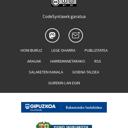
CodeSyntaxek garatua
HONI BURUZ
LEGE OHARRA
PUBLIZITATEA
ARAUAK
HARREMANETARAKO
RSS
SALAKETEN KANALA
GOIENA TALDEA
GUREKIN LAN EGIN