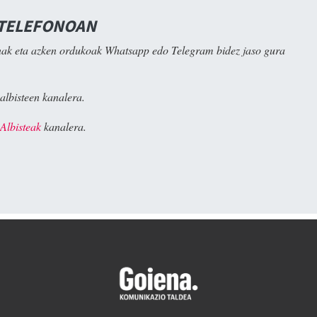
 TELEFONOAN
ak eta azken ordukoak Whatsapp edo Telegram bidez jaso gura
albisteen kanalera.
Albisteak
kanalera.