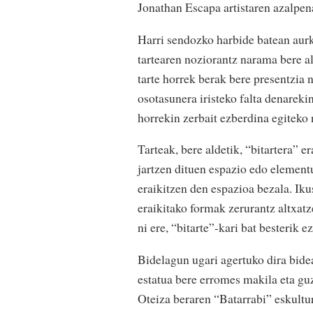
Jonathan Escapa artistaren azalpen
Harri sendozko harbide batean aurk
tartearen noziorantz narama bere a
tarte horrek berak bere presentzia
osotasunera iristeko falta denareki
horrekin zerbait ezberdina egiteko 
Tarteak, bere aldetik, “bitartera”
jartzen dituen espazio edo element
eraikitzen den espazioa bezala. Iku
eraikitako formak zerurantz altxatz
ni ere, “bitarte”-kari bat besterik 
Bidelagun ugari agertuko dira bide
estatua bere erromes makila eta gu
Oteiza beraren “Batarrabi” eskultu