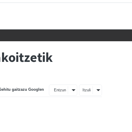
koitzetik
Gehitu gaitzazu Googlen
Entzun
Itzuli