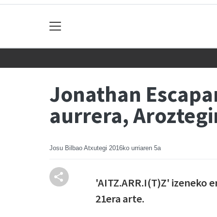
Jonathan Escapar
aurrera, Aroztegi
Josu Bilbao Atxutegi
2016ko urriaren 5a
'AITZ.ARR.I(T)Z' izeneko 
21era arte.