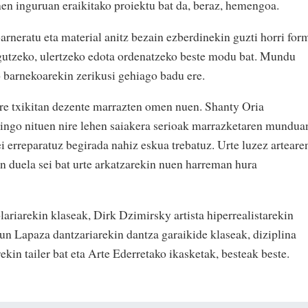
nen inguruan eraikitako proiektu bat da, beraz, hemengoa.
barneratu eta material anitz bezain ezberdinekin guzti horri for
utzeko, ulertzeko edota ordenatzeko beste modu bat. Mundu
 barnekoarekin zerikusi gehiago badu ere.
 ere txikitan dezente marrazten omen nuen. Shanty Oria
ingo nituen nire lehen saiakera serioak marrazketaren mundua
ei erreparatuz begirada nahiz eskua trebatuz. Urte luzez arteare
n duela sei bat urte arkatzarekin nuen harreman hura
ariarekin klaseak, Dirk Dzimirsky artista hiperrealistarekin
kun Lapaza dantzariarekin dantza garaikide klaseak, diziplina
ekin tailer bat eta Arte Ederretako ikasketak, besteak beste.