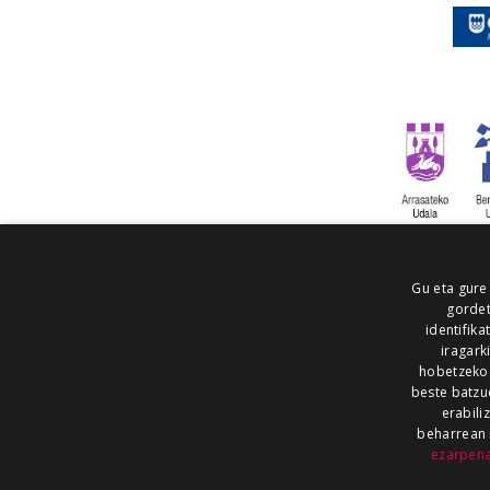
Gu eta gure
gordet
identifika
iragark
hobetzeko
beste batzu
erabili
beharrean 
ezarpen
AIARALDEA
AIKOR
AIURRI
ALEA