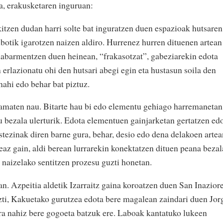
a, erakusketaren inguruan:
itzen dudan harri solte bat inguratzen duen espazioak hutsaren
lbotik igarotzen naizen aldiro. Hurrenez hurren dituenen artean
 nabarmentzen duen heinean, “frakasotzat”, gabeziarekin edota
n erlazionatu ohi den hutsari abegi egin eta hustasun soila den
nahi edo behar bat piztuz.
 eramaten nau. Bitarte hau bi edo elementu gehiago harremanetan
u bezala ulerturik. Edota elementuen gainjarketan gertatzen ed
stezinak diren barne gura, behar, desio edo dena delakoen artea
eaz gain, aldi berean lurrarekin konektatzen dituen peana bezal
ez naizelako sentitzen prozesu guzti honetan.
an. Azpeitia aldetik Izarraitz gaina koroatzen duen San Inazior
zti, Kakuetako gurutzea edota bere magalean zaindari duen Jor
ra nahiz bere gogoeta batzuk ere. Laboak kantatuko lukeen