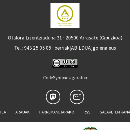
Otalora Lizentziaduna 31 · 20500 Arrasate (Gipuzkoa)
Tel.: 943 25 05 05 · berriak[ABILDUA]goiena.eus
CodeSyntaxek garatua
ATEA
ARAUAK
HARREMANETARAKO
RSS
SALAKETEN KAN