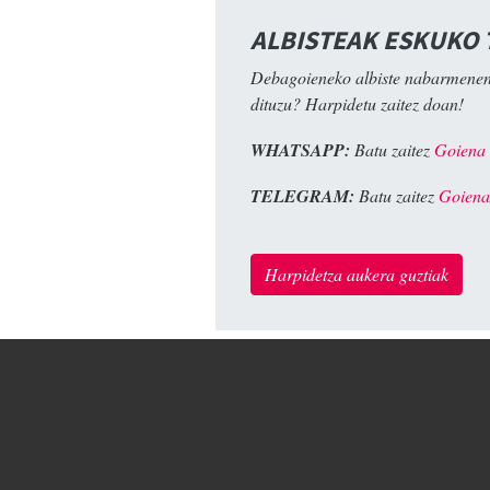
ALBISTEAK ESKUKO
Debagoieneko albiste nabarmenen
dituzu? Harpidetu zaitez doan!
WHATSAPP:
Batu zaitez
Goiena
TELEGRAM:
Batu zaitez
Goiena
Harpidetza aukera guztiak