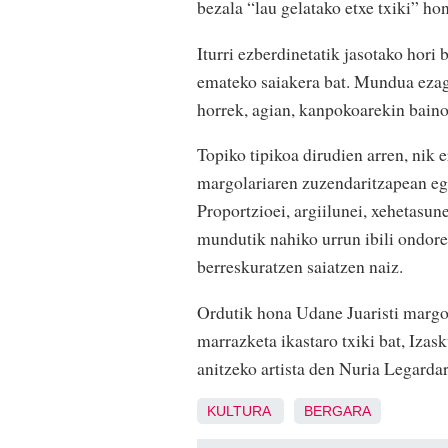
bezala “lau gelatako etxe txiki” ho
Iturri ezberdinetatik jasotako hori 
emateko saiakera bat. Mundua ezag
horrek, agian, kanpokoarekin baino
Topiko tipikoa dirudien arren, nik
margolariaren zuzendaritzapean eg
Proportzioei, argiilunei, xehetasun
mundutik nahiko urrun ibili ondore
berreskuratzen saiatzen naiz.
Ordutik hona Udane Juaristi margol
marrazketa ikastaro txiki bat, Izas
anitzeko artista den Nuria Legardar
KULTURA
BERGARA