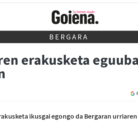
BERGARA
en erakusketa eguuba
n
erakusketa ikusgai egongo da Bergaran urriaren