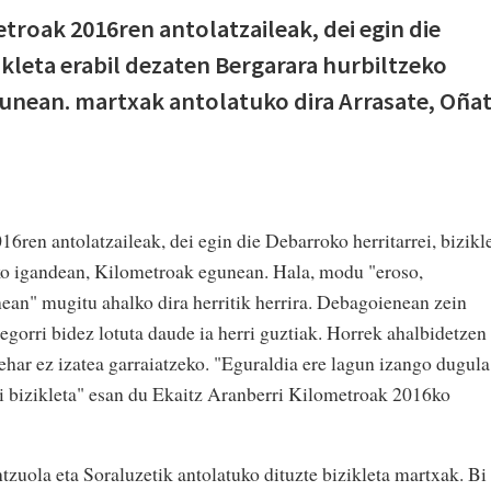
troak 2016ren antolatzaileak, dei egin die
ikleta erabil dezaten Bergarara hurbiltzeko
nean. martxak antolatuko dira Arrasate, Oñat
6ren antolatzaileak, dei egin die Debarroko herritarrei, bizikl
eko igandean, Kilometroak egunean. Hala, modu "eroso,
nean" mugitu ahalko dira herritik herrira. Debagoienean zein
gorri bidez lotuta daude ia herri guztiak. Horrek ahalbidetzen
ehar ez izatea garraiatzeko. "Eguraldia ere lagun izango dugula
li bizikleta" esan du Ekaitz Aranberri Kilometroak 2016ko
tzuola eta Soraluzetik antolatuko dituzte bizikleta martxak. Bi