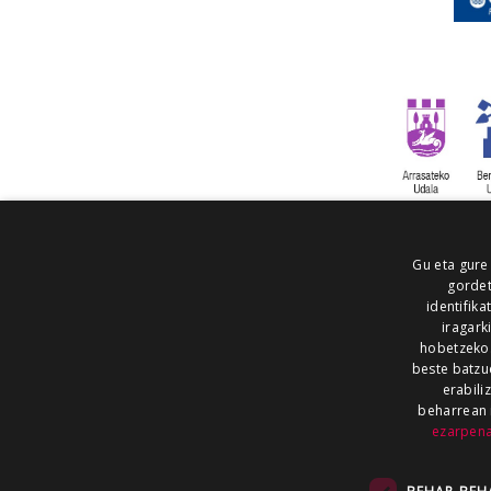
Gu eta gure
gordet
identifika
iragark
hobetzeko
beste batzu
erabili
beharrean 
ezarpen
AIARALDEA
AIKOR
AIURRI
ALEA
BEGITU
ERRAN
EUSKALERRIA IRRA