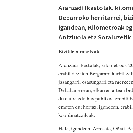
Aranzadi Ikastolak, kilome
Debarroko herritarrei, biz
igandean, Kilometroak egu
Antziuola eta Soraluzetik.
Bizikleta martxak
Aranzadi Ikastolak, kilometroak 201
erabil dezaten Bergarara hurbiltz
jasangarri, osasungarri eta merkee
Debabarrenean, elkarren artean bide
du autoa edo bus publikoa erabili b
ematen du; hortaz, igandean, erabi
koordinatzaileak.
Hala, igandean, Arrasate, Oñati, An