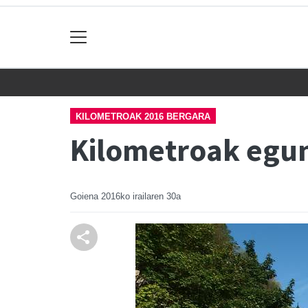
KILOMETROAK 2016 BERGARA
Kilometroak egun
Goiena
2016ko irailaren 30a