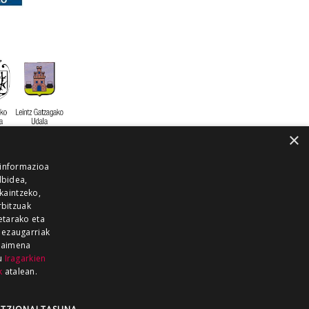
×
 informazioa
lbidea,
skaintzeko,
rbitzuak
etarako eta
 ezaugarriak
 baimena
zu
Iragarkien
k
atalean.
EITIA GUKA
AZKOITIA GUKA
BARRENA
GUKA
GUKA TELEBISTA
HIRUKA