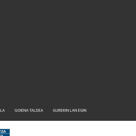
ALA
GOIENA TALDEA
GUREKIN LAN EGIN