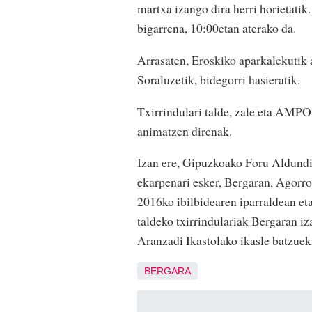
martxa izango dira herri horietatik
bigarrena, 10:00etan aterako da.
Arrasaten, Eroskiko aparkalekutik a
Soraluzetik, bidegorri hasieratik.
Txirrindulari talde, zale eta AMPO 
animatzen direnak.
Izan ere, Gipuzkoako Foru Aldundi
ekarpenari esker, Bergaran, Agorr
2016ko ibilbidearen iparraldean e
taldeko txirrindulariak Bergaran iza
Aranzadi Ikastolako ikasle batzuek
BERGARA