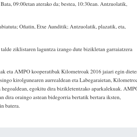
. Bata, 09:00etan aterako da; bestea, 10:30ean. Antzuolatik,
biatuta; Oñatin, Etxe Aunditik; Antzuolatik, plazatik, eta,
talde ziklistaren laguntza izango dute bizikletan garraiatzera
ak eta AMPO kooperatibak Kilometroak 2016 jaiari egin diete
osingo kirolgunearen aurrealdean eta Labegaraietan, Kilometro
ta hegoaldean, egokitu dira bizikletentzako aparkalekuak. AMP
n dira oraingo astean bidegorria bertatik bertara iksten,
in batera.