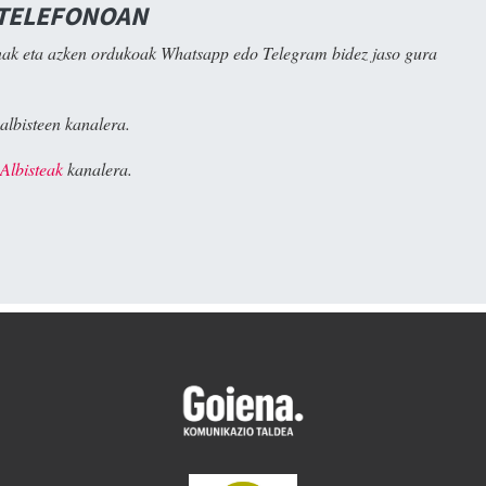
 TELEFONOAN
ak eta azken ordukoak Whatsapp edo Telegram bidez jaso gura
albisteen kanalera.
Albisteak
kanalera.