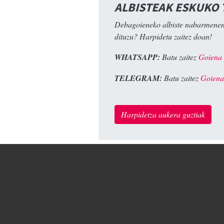
ALBISTEAK ESKUKO
Debagoieneko albiste nabarmenen
dituzu? Harpidetu zaitez doan!
WHATSAPP:
Batu zaitez
Goiena
TELEGRAM:
Batu zaitez
Goiena
Harpidetza aukera guztiak