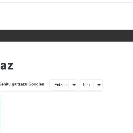
taz
Gehitu gaitzazu Googlen
Entzun
Itzuli