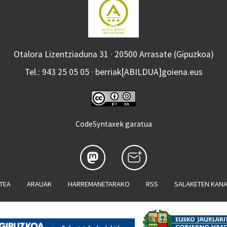
Otalora Lizentziaduna 31 · 20500 Arrasate (Gipuzkoa)
Tel.: 943 25 05 05 · berriak[ABILDUA]goiena.eus
CodeSyntaxek garatua
ATEA
ARAUAK
HARREMANETARAKO
RSS
SALAKETEN KAN