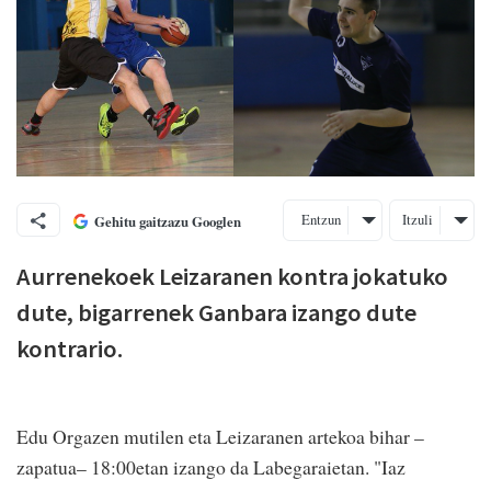
Entzun
Itzuli
Gehitu gaitzazu Googlen
Aurrenekoek Leizaranen kontra jokatuko
dute, bigarrenek Ganbara izango dute
kontrario.
Edu Orgazen mutilen eta Leizaranen artekoa bihar –
zapatua– 18:00etan izango da Labegaraietan. "Iaz