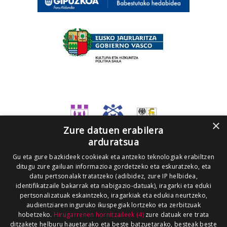
×
Zure datuen erabilera
arduratsua
Gu eta gure bazkideek cookieak eta antzeko teknologiak erabiltzen
ditugu zure gailuan informazioa gordetzeko eta eskuratzeko, eta
datu pertsonalak tratatzeko (adibidez, zure IP helbidea,
identifikatzaile bakarrak eta nabigazio-datuak), iragarki eta eduki
pertsonalizatuak eskaintzeko, iragarkiak eta edukia neurtzeko,
audientziaren inguruko ikuspegiak lortzeko eta zerbitzuak
hobetzeko.
Hirugarrenen hornitzaileek (4)
zure datuak ere trata
ditzakete helburu hauetarako eta beste batzuetarako, besteak beste