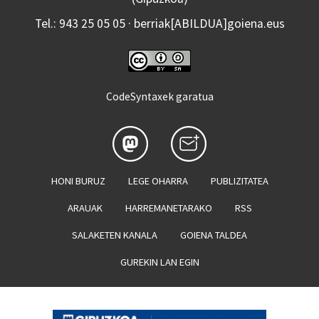
Tel.: 943 25 05 05 · berriak[ABILDUA]goiena.eus
CodeSyntaxek garatua
HONI BURUZ
LEGE OHARRA
PUBLIZITATEA
ARAUAK
HARREMANETARAKO
RSS
SALAKETEN KANALA
GOIENA TALDEA
GUREKIN LAN EGIN