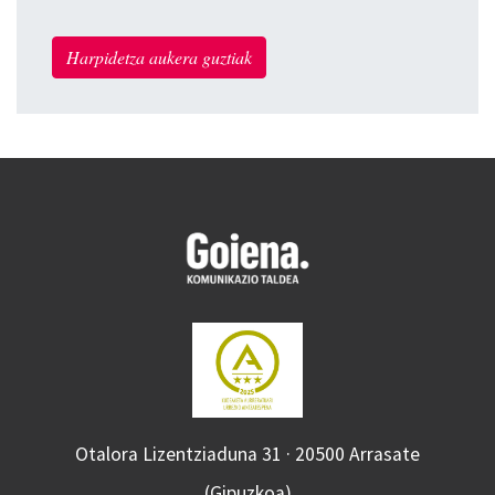
Harpidetza aukera guztiak
Otalora Lizentziaduna 31 · 20500 Arrasate
(Gipuzkoa)