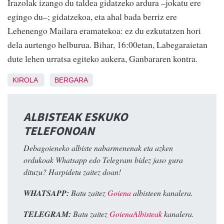
Irazolak izango du taldea gidatzeko ardura –jokatu ere
egingo du–; gidatzekoa, eta ahal bada berriz ere
Lehenengo Mailara eramatekoa: ez du ezkutatzen hori
dela aurtengo helburua. Bihar, 16:00etan, Labegaraietan
dute lehen urratsa egiteko aukera, Ganbararen kontra.
KIROLA
BERGARA
ALBISTEAK ESKUKO
TELEFONOAN
Debagoieneko albiste nabarmenenak eta azken
ordukoak Whatsapp edo Telegram bidez jaso gura
dituzu? Harpidetu zaitez doan!
WHATSAPP:
Batu zaitez
Goiena
albisteen kanalera.
TELEGRAM:
Batu zaitez
GoienaAlbisteak
kanalera.