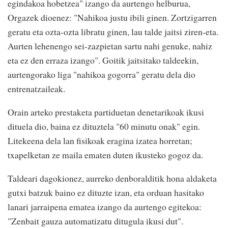
egindakoa hobetzea" izango da aurtengo helburua,
Orgazek dioenez: "Nahikoa justu ibili ginen. Zortzigarren
geratu eta ozta-ozta libratu ginen, lau talde jaitsi ziren-eta.
Aurten lehenengo sei-zazpietan sartu nahi genuke, nahiz
eta ez den erraza izango". Goitik jaitsitako taldeekin,
aurtengorako liga "nahikoa gogorra" geratu dela dio
entrenatzaileak.
Orain arteko prestaketa partiduetan denetarikoak ikusi
dituela dio, baina ez dituztela "60 minutu onak" egin.
Litekeena dela lan fisikoak eragina izatea horretan;
txapelketan ze maila ematen duten ikusteko gogoz da.
Taldeari dagokionez, aurreko denboralditik hona aldaketa
gutxi batzuk baino ez dituzte izan, eta orduan hasitako
lanari jarraipena ematea izango da aurtengo egitekoa:
"Zenbait gauza automatizatu ditugula ikusi dut".