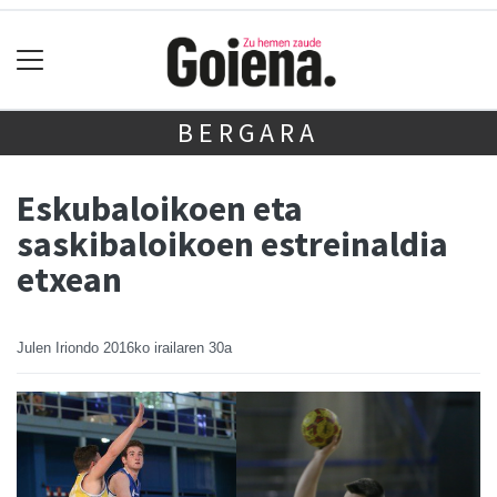
BERGARA
Eskubaloikoen eta
saskibaloikoen estreinaldia
etxean
Julen Iriondo
2016ko irailaren 30a