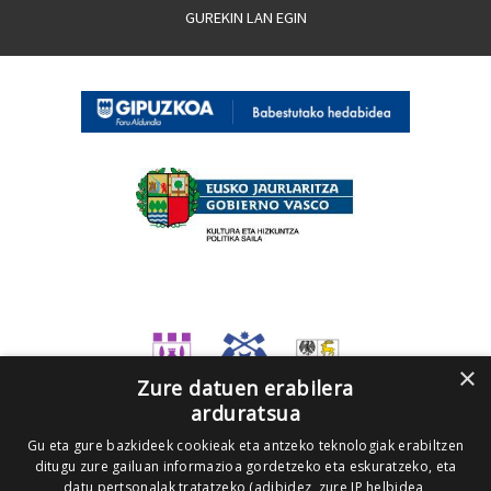
GUREKIN LAN EGIN
×
Zure datuen erabilera
arduratsua
Gu eta gure bazkideek cookieak eta antzeko teknologiak erabiltzen
ditugu zure gailuan informazioa gordetzeko eta eskuratzeko, eta
datu pertsonalak tratatzeko (adibidez, zure IP helbidea,