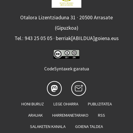
Otalora Lizentziaduna 31 · 20500 Arrasate
(Gipuzkoa)
Tel.: 943 25 05 05 · berriak[ABILDUA]goiena.eus
CodeSyntaxek garatua
HONI BURUZ
LEGE OHARRA
PUBLIZITATEA
ARAUAK
HARREMANETARAKO
RSS
SALAKETEN KANALA
GOIENA TALDEA