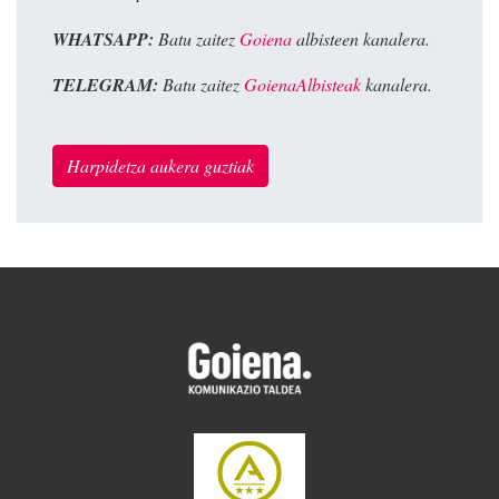
WHATSAPP:
Batu zaitez
Goiena
albisteen kanalera.
TELEGRAM:
Batu zaitez
GoienaAlbisteak
kanalera.
Harpidetza aukera guztiak