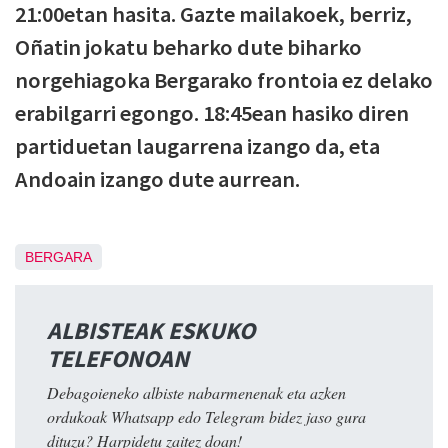
21:00etan hasita. Gazte mailakoek, berriz,
Oñatin jokatu beharko dute biharko
norgehiagoka Bergarako frontoia ez delako
erabilgarri egongo. 18:45ean hasiko diren
partiduetan laugarrena izango da, eta
Andoain izango dute aurrean.
BERGARA
ALBISTEAK ESKUKO
TELEFONOAN
Debagoieneko albiste nabarmenenak eta azken
ordukoak Whatsapp edo Telegram bidez jaso gura
dituzu? Harpidetu zaitez doan!