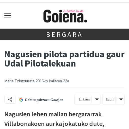
BERGARA
Nagusien pilota partidua gaur
Udal Pilotalekuan
Maite Txintxurreta
2016ko irailaren 22a
Entzun
Itzuli
Gehitu gaitzazu Googlen
Nagusien lehen mailan bergararrak
Villabonakoen aurka jokatuko dute,