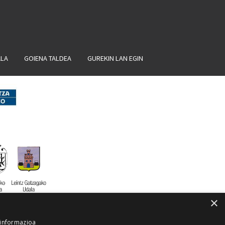
ALA
GOIENA TALDEA
GUREKIN LAN EGIN
×
 informazioa