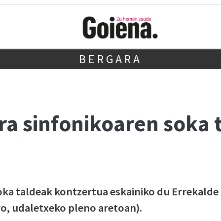
BERGARA
ra sinfonikoaren soka 
oka taldeak kontzertua eskainiko du Errekalde
ro, udaletxeko pleno aretoan).