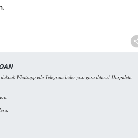
n.
NOAN
rdukoak Whatsapp edo Telegram bidez jaso gura dituzu? Harpidetu
era.
era.