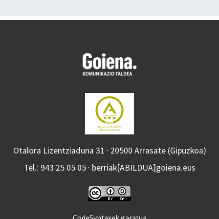
Otalora Lizentziaduna 31 · 20500 Arrasate (Gipuzkoa)
Tel.: 943 25 05 05 · berriak[ABILDUA]goiena.eus
CodeSyntaxek garatua