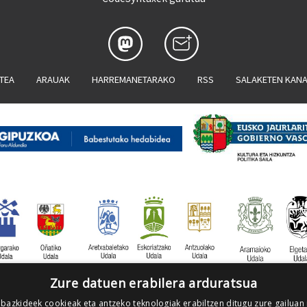
ATEA
ARAUAK
HARREMANETARAKO
RSS
SALAKETEN KAN
Zure datuen erabilera arduratsua
 bazkideek cookieak eta antzeko teknologiak erabiltzen ditugu zure gailuan