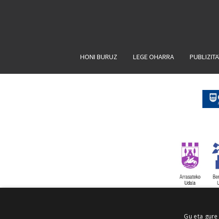
HONI BURUZ
LEGE OHARRA
PUBLIZIT
Gu eta gure