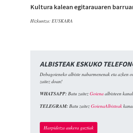
Kultura kalean egitarauaren barrua
Hizkuntza:
EUSKARA
ALBISTEAK ESKUKO TELEFO
Debagoieneko albiste nabarmenenak eta azken o
zaitez doan!
WHATSAPP:
Batu zaitez
Goiena
albisteen kanal
TELEGRAM:
Batu zaitez
GoienaAlbisteak
kanal
Harpidetza aukera guztiak