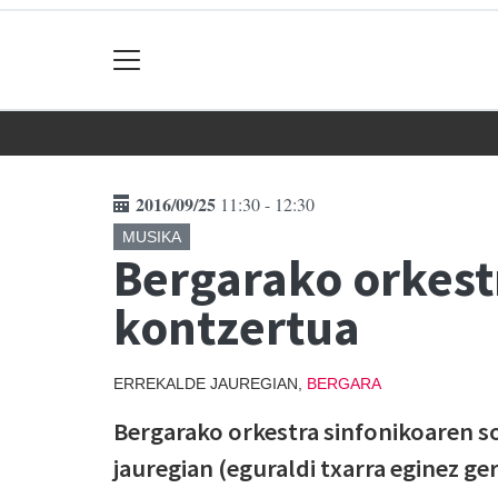
2016/09/25
11:30 - 12:30
MUSIKA
Bergarako orkest
kontzertua
ERREKALDE JAUREGIAN,
BERGARA
Bergarako orkestra sinfonikoaren s
jauregian (eguraldi txarra eginez ge